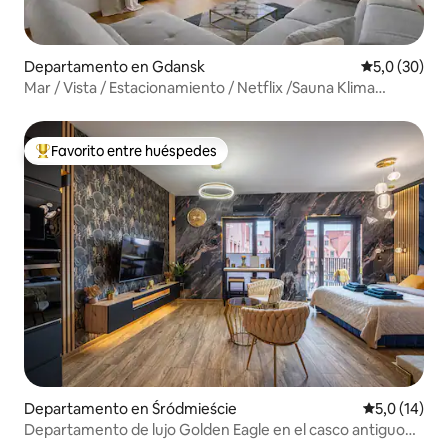
Departamento en Gdansk
Calificación
5,0 (30)
Mar / Vista / Estacionamiento / Netflix /Sauna Klima
+Gimnasio
Favorito entre huéspedes
Favorito entre los huéspedes más destacados
Departamento en Śródmieście
Calificación
5,0 (14)
Departamento de lujo Golden Eagle en el casco antiguo