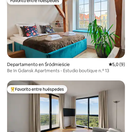
Favorito entre huéspedes
Favorito entre huéspedes
Departamento en Śródmieście
Calificació
5,0 (9)
Be In Gdansk Apartments - Estudio boutique n.º 13
Favorito entre huéspedes
Favorito entre los huéspedes más destacados