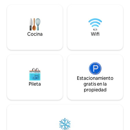
que valoran la comodidad, el estilo y una
🔑 Check-in sin anf
estadía sin complicaciones. Perfecto
seguridad para llaves) ​Inclu
para mañanas tranquilas, paseos y
moderna kitchenett
noches encantadoras junto al río.
una cómoda cama 
Anfitriona Agata: una Superanfitriona
calefacción centr
conocida por su personal de 5 estrellas y
pero funcional.
Cocina
Wifi
su enfoque personalizado.
Estacionamiento
Pileta
gratis en la
propiedad