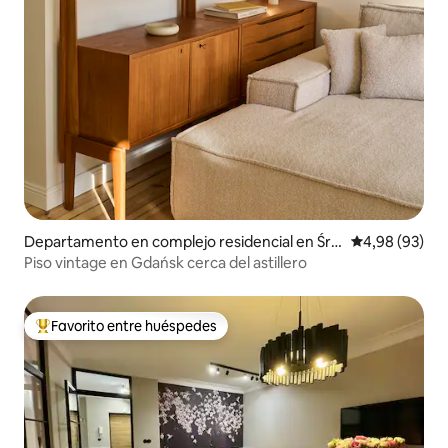
Departamento en complejo residencial en Śró
Calificación p
4,98 (93)
dmieście
Piso vintage en Gdańsk cerca del astillero
Favorito entre huéspedes
Favorito entre los huéspedes más destacados