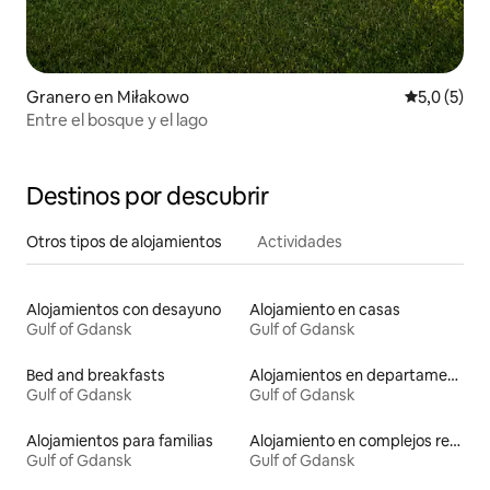
Granero en Miłakowo
Calificació
5,0 (5)
Entre el bosque y el lago
Destinos por descubrir
Otros tipos de alojamientos
Actividades
Alojamientos con desayuno
Alojamiento en casas
Gulf of Gdansk
Gulf of Gdansk
Bed and breakfasts
Alojamientos en departamentos con servicios incluidos
Gulf of Gdansk
Gulf of Gdansk
Alojamientos para familias
Alojamiento en complejos residenciales
Gulf of Gdansk
Gulf of Gdansk