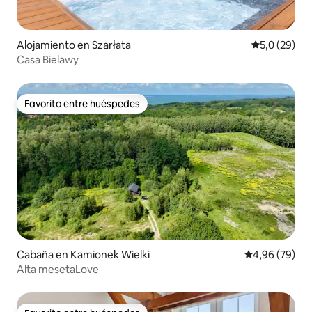
Alojamiento en Szarłata
Calificación
5,0 (29)
Casa Bielawy
Favorito entre huéspedes
Favorito entre huéspedes
Cabaña en Kamionek Wielki
Calificación p
4,96 (79)
Alta mesetaLove