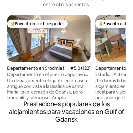
entre otros aspectos.
Favorito entre huéspedes
Favorito entre
Favorito entre los huéspedes más destacados
Favorito entre l
Departamento en Śródmieści
Calificación promedio: 5,0 de 5
5,0 (122)
Departamento en
e
ście
Departamento en el puerto deportivo
Estudio | A 3 min de
del casco antiguo de Gdansk, a
Balcón y Wi-Fi
Un departamento elegante en el casco
​¡Te damos la bien
2 minutos del río Motlawa
antiguo con vista a la Basílica de Santa
alojamiento en el
María, en el corazón de Gdańsk, pero
Ideal para viajeros 
tranquilo y silencioso. Amplio
personas que teletrabajan
Prestaciones populares de los
alojamiento interior de dos dormitorios
de la estación prin
para 4 huéspedes. Cocina totalmente
minutos a pie del 
alojamientos para vacaciones en Gulf of
equipada, baño con ducha de efecto
pocos pasos de ba
Gdansk
lluvia, limpieza impecable y
comercios 💻 Wifi 
estacionamiento, algo poco común en
espacio de trabaj
esta zona. Diseñado para huéspedes
Nespresso (cápsula