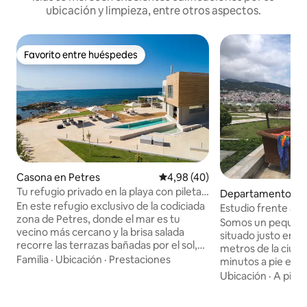
ubicación y limpieza, entre otros aspectos.
Favorito entre huéspedes
Favorito entre huéspedes
Casona en Petres
Calificación promedio: 4,98 de 
4,98 (40)
Tu refugio privado en la playa con pileta
Departamento en
climatizada
En este refugio exclusivo de la codiciada
Estudio frente al m
zona de Petres, donde el mar es tu
9
Somos un pequeño
vecino más cercano y la brisa salada
situado justo enfrente de la playa, a 700
recorre las terrazas bañadas por el sol,
metros de la ciudad de Skope
podrás disfrutar del estilo de vida
Familia
·
Ubicación
·
Prestaciones
minutos a pie en u
cretense sin complicaciones y con una
junto al mar con luces y
Ubicación
·
A pie
·
comodidad a medida. A solo unos pasos
instalaciones está
de una playa de arena bien cuidada, con
suave pendiente d