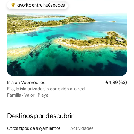
Favorito entre huéspedes
Favorito entre los huéspedes más destacados
Isla en Vourvourou
Calificación p
4,89 (63)
Elia, la isla privada sin conexión a la red
Familia
·
Valor
·
Playa
Destinos por descubrir
Otros tipos de alojamientos
Actividades