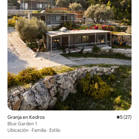
Granja en Kedros
Calificaci
5 (27)
Blue Garden 1
Ubicación
·
Familia
·
Estilo