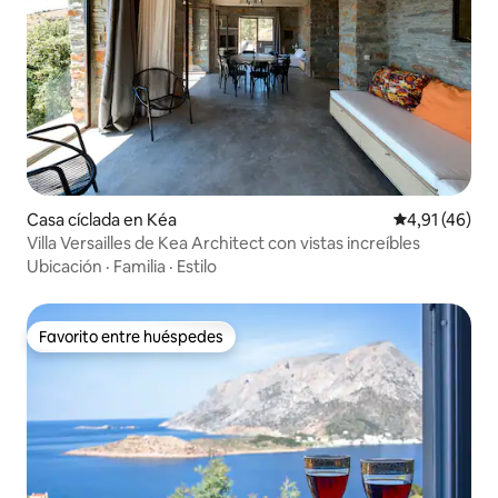
Casa cíclada en Kéa
Calificación 
4,91 (46)
Villa Versailles de Kea Architect con vistas increíbles
Ubicación
·
Familia
·
Estilo
Favorito entre huéspedes
Favorito entre huéspedes