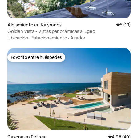
Alojamiento en Kalymnos
Calificaci
5 (13)
Golden Vista - Vistas panorámicas al Egeo
Ubicación
·
Estacionamiento
·
Asador
Favorito entre huéspedes
Favorito entre huéspedes
Casona en Petres
Calificación p
4,98 (40)