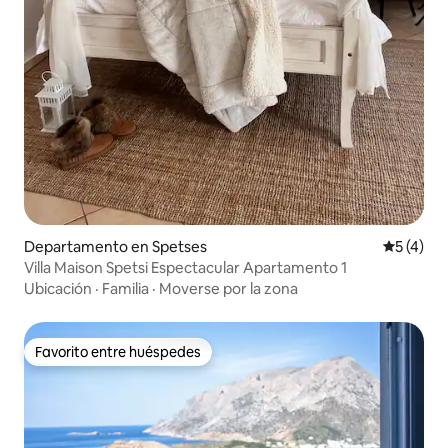
Departamento en Spetses
Calificac
5 (4)
Villa Maison Spetsi Espectacular Apartamento 1
Ubicación
·
Familia
·
Moverse por la zona
Favorito entre huéspedes
Favorito entre huéspedes