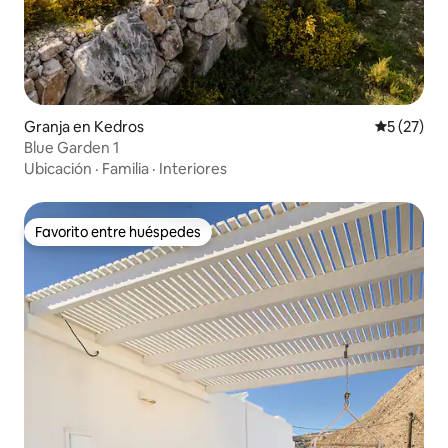
Granja en Kedros
Calificaci
5 (27)
Blue Garden 1
Ubicación
·
Familia
·
Interiores
Favorito entre huéspedes
Favorito entre huéspedes