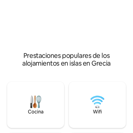
un restaurante local cerca, la villa recibe
metros y ocupan u
a los huéspedes en 3 dormitorios y
7000 m2. Los tres edificios principales de
4 baños, enmarcados por amplias vistas
alojamiento se en
al mar. Una pileta climatizada y espacios
inferior de nuestras
cuidados al detalle crean el ambiente
cancha de tenis y la piscina 
perfecto para días de relax, momentos
parte trasera, lejo
de recuperación y estadías inolvidables
exclusivo de nuest
junto al mar.
Prestaciones populares de los
alojamientos en islas en Grecia
Cocina
Wifi