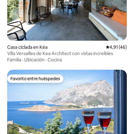
Casa cíclada en Kéa
Calificación 
4,91 (46)
Villa Versailles de Kea Architect con vistas increíbles
Familia
·
Ubicación
·
Cocina
Favorito entre huéspedes
Favorito entre huéspedes