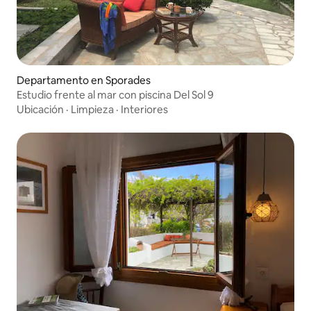
Departamento en Sporades
Estudio frente al mar con piscina Del Sol 9
Ubicación
·
Limpieza
·
Interiores