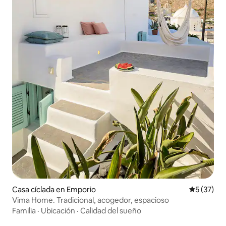
Casa cíclada en Emporio
Calificaci
5 (37)
Vima Home. Tradicional, acogedor, espacioso
Familia
·
Ubicación
·
Calidad del sueño