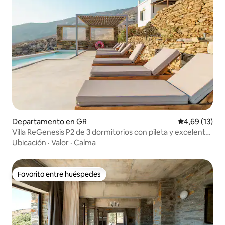
Departamento en GR
Calificación 
4,69 (13)
Villa ReGenesis P2 de 3 dormitorios con pileta y excelente
hospitalidad
Ubicación
·
Valor
·
Calma
Favorito entre huéspedes
Favorito entre huéspedes