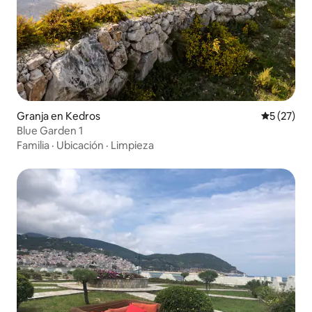
Granja en Kedros
Calificaci
5 (27)
Blue Garden 1
Familia
·
Ubicación
·
Limpieza