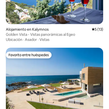
Alojamiento en Kalymnos
Calificaci
5 (13)
Golden Vista - Vistas panorámicas al Egeo
Ubicación
·
Asador
·
Vistas
Favorito entre huéspedes
Favorito entre huéspedes