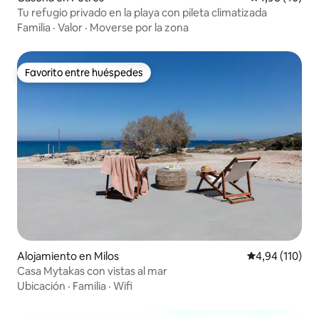
Tu refugio privado en la playa con pileta climatizada
Familia
·
Valor
·
Moverse por la zona
Favorito entre huéspedes
Favorito entre huéspedes
Alojamiento en Milos
Calificación p
4,94 (110)
Casa Mytakas con vistas al mar
Ubicación
·
Familia
·
Wifi