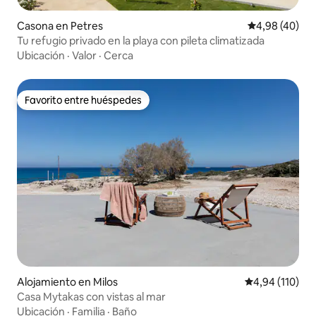
Casona en Petres
Calificación p
4,98 (40)
Tu refugio privado en la playa con pileta climatizada
Ubicación
·
Valor
·
Cerca
Favorito entre huéspedes
Favorito entre huéspedes
Alojamiento en Milos
Calificación p
4,94 (110)
Casa Mytakas con vistas al mar
Ubicación
·
Familia
·
Baño