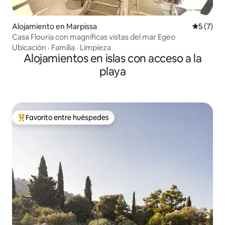
Alojamiento en Marpissa
Calificac
5 (7)
Casa Flouria con magníficas vistas del mar Egeo
Ubicación
·
Familia
·
Limpieza
Alojamientos en islas con acceso a la
playa
Favorito entre huéspedes
Favorito entre los huéspedes más destacados