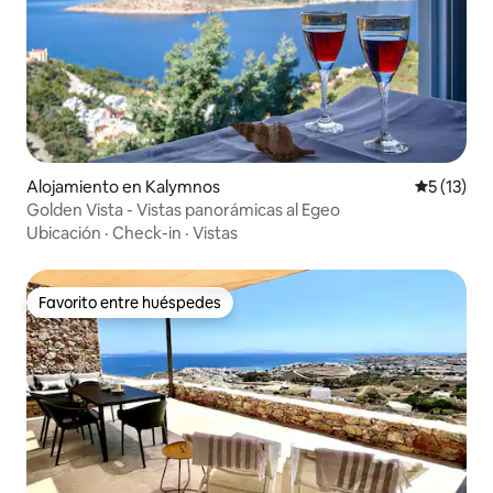
Alojamiento en Kalymnos
Calificaci
5 (13)
Golden Vista - Vistas panorámicas al Egeo
Ubicación
·
Check-in
·
Vistas
Favorito entre huéspedes
Favorito entre huéspedes