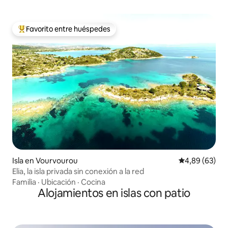
Favorito entre huéspedes
Favorito entre los huéspedes más destacados
Isla en Vourvourou
Calificación p
4,89 (63)
Elia, la isla privada sin conexión a la red
Familia
·
Ubicación
·
Cocina
Alojamientos en islas con patio