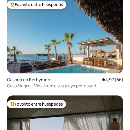
Favorito entre huéspedes
Favorito entre los huéspedes más destacados
Casona en Rethymno
Calificación p
4,97 (66)
Casa Negro - Vida frente a la playa por etouri
Favorito entre huéspedes
Favorito entre los huéspedes más destacados