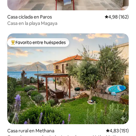
Casa cíclada en Paros
Calificación pr
4,98 (162)
Casa en la playa Magaya
Favorito entre huéspedes
Favorito entre los huéspedes más destacados
Casa rural en Methana
Calificación p
4,83 (151)