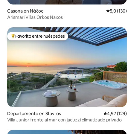
Casona en Νάξος
Calificación 
5,0 (130)
Arismari Villas Orkos Naxos
Favorito entre huéspedes
Favorito entre los huéspedes más destacados
Departamento en Stavros
Calificación p
4,97 (129)
Villa Junior frente al mar con jacuzzi climatizado privado