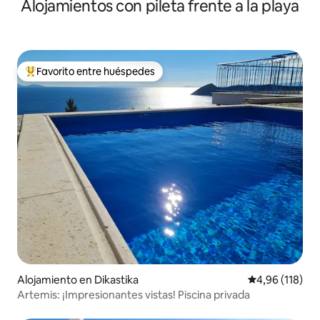
Alojamientos con pileta frente a la playa
Favorito entre huéspedes
Favorito entre los huéspedes más destacados
Alojamiento en Dikastika
Calificación p
4,96 (118)
Artemis: ¡Impresionantes vistas! Piscina privada