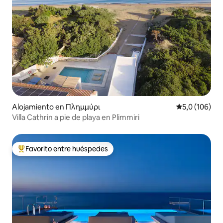
Alojamiento en Πλημμύρι
Calificación 
5,0 (106)
Villa Cathrin a pie de playa en Plimmiri
Favorito entre huéspedes
Favorito entre los huéspedes más destacados