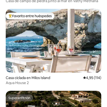
Casa de campo de piedra junto al mar en Vathy Methana
Favorito entre huéspedes
Favorito entre los huéspedes más destacados
Casa cíclada en Milos Island
Calificación p
4,95 (114)
Aqua House 2
Superanfitrión
Superanfitrión