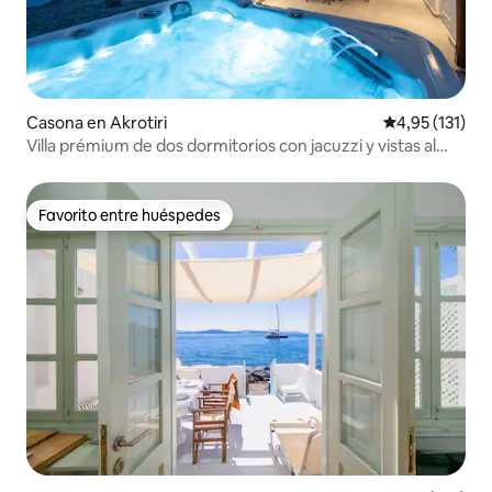
Casona en Akrotiri
Calificación p
4,95 (131)
Villa prémium de dos dormitorios con jacuzzi y vistas al
mar
Favorito entre huéspedes
Favorito entre huéspedes