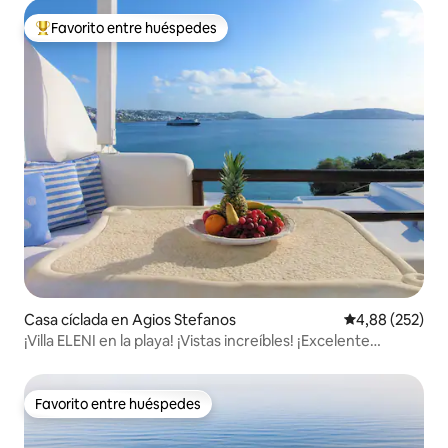
Favorito entre huéspedes
Favorito entre los huéspedes más destacados
Casa cíclada en Agios Stefanos
Calificación pr
4,88 (252)
¡Villa ELENI en la playa! ¡Vistas increíbles! ¡Excelente
ubicación! 3 dormitorios
Favorito entre huéspedes
Favorito entre huéspedes