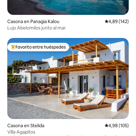
Casona en Panagia Kalou
Calificación pr
4,89 (142)
Lujo Abelomilos junto al mar
Favorito entre huéspedes
Favorito entre los huéspedes más destacados
Casona en Stelida
Calificación pr
4,98 (105)
Villa Agapitos