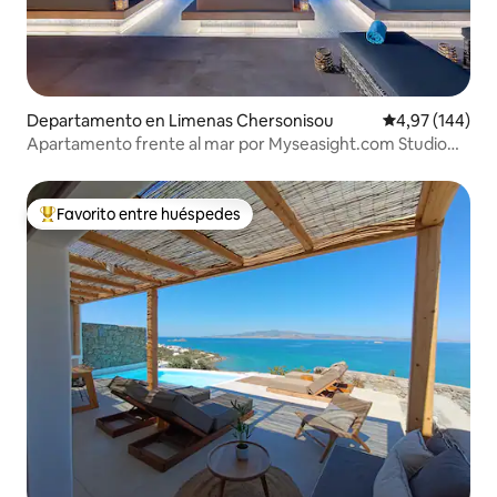
Departamento en Limenas Chersonisou
Calificación pr
4,97 (144)
Apartamento frente al mar por Myseasight.com Studio
Gardenview
Favorito entre huéspedes
Favorito entre los huéspedes más destacados