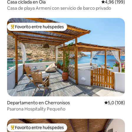
Casa cíclada en Oia
Calificación pr
4,96 (199)
Casa de playa Armeni con servicio de barco privado
Favorito entre huéspedes
Favorito entre los huéspedes más destacados
Departamento en Cherronisos
Calificación 
5,0 (108)
Psarona Hospitality Pequeño
Favorito entre huéspedes
Favorito entre los huéspedes más destacados