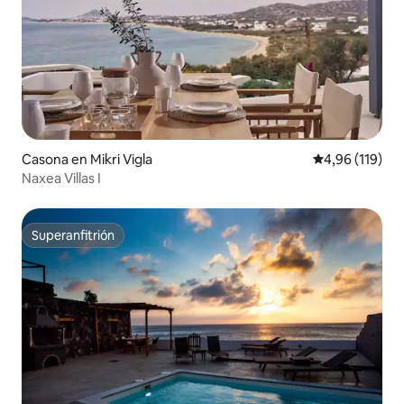
Casona en Mikri Vigla
Calificación p
4,96 (119)
Naxea Villas I
Superanfitrión
Superanfitrión