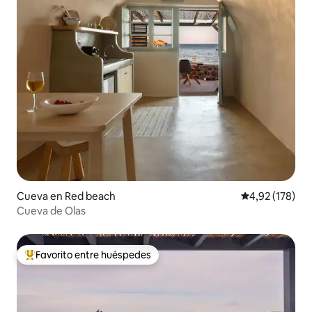
Cueva en Red beach
Calificación p
4,92 (178)
Cueva de Olas
Favorito entre huéspedes
Favorito entre los huéspedes más destacados