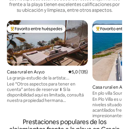
frente a la playa tienen excelentes calificaciones por
su ubicación y limpieza, entre otros aspectos.
Favorito entre huéspedes
Favorito entre
Favorito entre los huéspedes más destacados
Favorito entre l
Casa rural en Αιγιο
Calificación promedio: 5,0 de 5
5,0 (135)
La granja-estudio de la artista:
Ath/Airp/tren/conexión ☀️
Leé “Otros aspectos para tener en
Casa rural en Att
cuenta” antes de reservar ⬇️ Si la
En plo villa Sounio
disponibilidad aquí es limitada, consultá
En Plo Villa es un 
nuestra propiedad hermana
niveles situado e
“Maisonette”. Después de 7 años como
acantilados frente
anfitrión, y como viajero, creo en la
impresionantes vi
hospitalidad real y llena de alma. Sin IA,
Prestaciones populares de los
refugio idílico go
sin casilleros, sin apps frías. Te espera
conveniente, a sol
una cálida bienvenida, una limpieza de