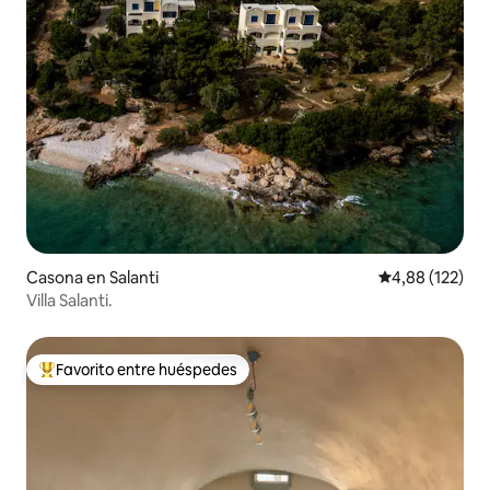
Casona en Salanti
Calificación p
4,88 (122)
Villa Salanti.
Favorito entre huéspedes
Favorito entre los huéspedes más destacados