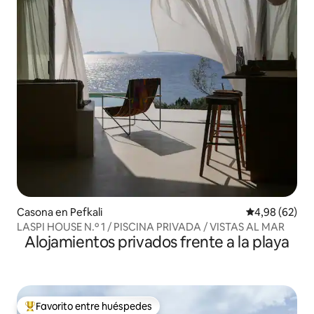
Casona en Pefkali
Calificación p
4,98 (62)
LASPI HOUSE N.º 1 / PISCINA PRIVADA / VISTAS AL MAR
Alojamientos privados frente a la playa
Favorito entre huéspedes
Favorito entre los huéspedes más destacados