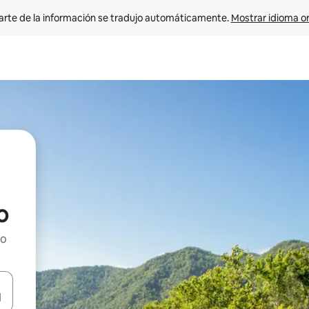
arte de la información se tradujo automáticamente. 
Mostrar idioma or
o
ho
on las teclas de flecha hacia arriba y hacia abajo o explorá deslizando