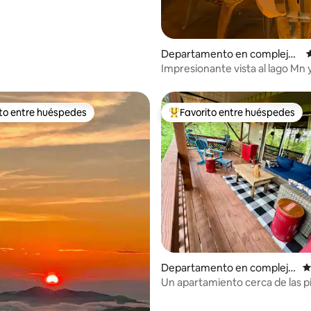
 5,0 de 5. 125 evaluaciones
Departamento en complejo r
C
esidencial en Sugar Mountain
Impresionante vista al lago Mn y 
Long - Acogedor - Romántico
ito entre huéspedes
Favorito entre huéspedes
 entre los huéspedes más destacados
Favorito entre los huéspedes 
Departamento en complejo
C
residencial en Sugar Mounta
Un apartamiento cerca de las p
in
esquí...