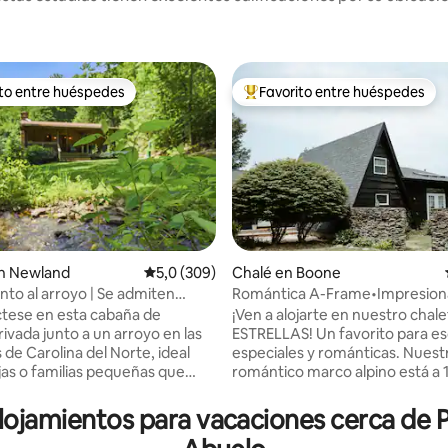
ito entre huéspedes
Favorito entre huéspedes
 entre los huéspedes más destacados
Favorito entre los huéspedes 
4,98 de 5. 398 evaluaciones
n Newland
Calificación promedio: 5,0 de 5. 309 evaluac
5,0 (309)
Chalé en Boone
nto al arroyo | Se admiten
Romántica A-Frame•Impresiona
| Sin cargo por limpieza
a la montaña•Ducha épica
tese en esta cabaña de
¡Ven a alojarte en nuestro chale
ivada junto a un arroyo en las
ESTRELLAS! Un favorito para e
de Carolina del Norte, ideal
especiales y románticas. Nuest
jas o familias pequeñas que
romántico marco alpino está a 
a escapada tranquila.
minutos del centro de Boone y 
con el sonido del arroyo,
distancia en coche de Banner E
alojamientos para vacaciones cerca de P
u café en la terraza y relájate
vistas impresionantes de Gran
 chimenea o la fogata. Interior:
Mountain, ¡esta panorámica ha 