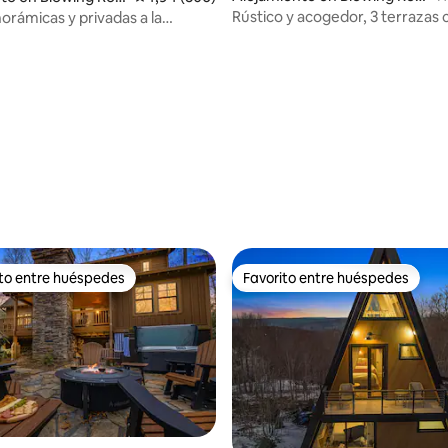
k
Rústico y acogedor, 3 terrazas c
orámicas y privadas a la
10 minutos del centro
cerca de Grandfather
ito entre huéspedes
Favorito entre huéspedes
 entre los huéspedes más destacados
Favorito entre huéspedes