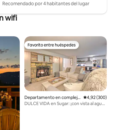
Recomendado por 4 habitantes del lugar
 wifi
Favorito entre huéspedes
más destacados
Favorito entre huéspedes
iones
Departamento en complejo
Calificación promedio: 
4,92 (300)
residencial en Sugar Mounta
DULCE VIDA en Sugar: ¡con vista al agua
in
y a poca distancia a pie!