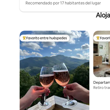
Recomendado por 17 habitantes del lugar
Aloj
Favorito entre huéspedes
Favor
Favorito entre los huéspedes más destacados
Favorito
Departam
residenci
Retiro tr
vistas a 