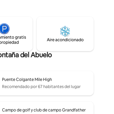
con una acogedora estufa de leña.
 de
Duerme cómodamente en un colchón
iene una
de espuma viscoelástica de 12 pulgadas
 una
con sábanas acogedoras. Disfruta de una
personas,
terraza privada para relajarte o ver la vida
hos
silvestre. A 15 minutos en coche, disfruta
sienta
del parque estatal Grandfather Mountain
 en
o de la carretera Blue Ridge. Sugar
amiento gratis
erca de
Aire acondicionado
Mountain Ski y Boone, Carolina del Norte,
 propiedad
distancia!
se encuentran a 30 minutos en coche.
Montaña del Abuelo
Puente Colgante Mile High
Recomendado por 67 habitantes del lugar
Campo de golf y club de campo Grandfather