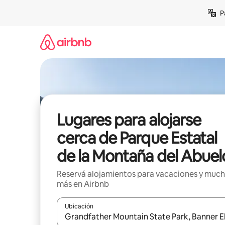
Ir
P
al
contenido
Lugares para alojarse
cerca de Parque Estatal
de la Montaña del Abuel
Reservá alojamientos para vacaciones y muc
más en Airbnb
Ubicación
Cuando los resultados estén disponibles, navegá c