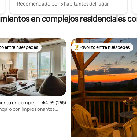
Recomendado por 5 habitantes del lugar
amientos en complejos residenciales con
ito entre huéspedes
Favorito entre huéspedes
 entre los huéspedes más destacados
Favorito entre los huéspedes 
ento en complejo
Calificación promedio: 4,99 de 5. 255 evaluac
4,99 (255)
al en Seven Devils
anquilo con impresionantes
la montaña Grandfather