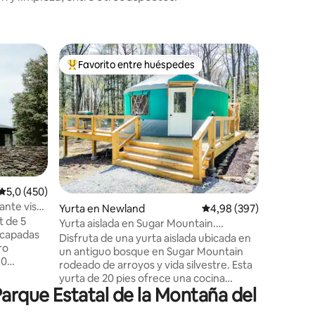
Casa en e
Favorito entre huéspedes
Favor
más destacados
Favorito entre los huéspedes más destacados
Favorit
Lujosa ca
con jacuz
***La pr
en listas
Norte en 2020*** Esc
alojamien
del Norte
una casa 
profundo 
relajació
iones
Calificación promedio: 5,0 de 5. 450 evaluaciones
5,0 (450)
paz total. Cruza un puente colgan
nte vista
Yurta en Newland
Calificación promedio: 
4,98 (397)
hacia tu 
t de 5
imponent
Yurta aislada en Sugar Mountain.
scapadas
laurel de
Amueblado, jacuzzi
Disfruta de una yurta aislada ubicada en
ro
mañana en
un antiguo bosque en Sugar Mountain
10
noches en 
rodeado de arroyos y vida silvestre. Esta
a poca
cada mom
yurta de 20 pies ofrece una cocina
lk. Con
experienc
arque Estatal de la Montaña del
amueblada, baño completo, jacuzzi
dfather
privado, calefacción y aire acondicionado
sido