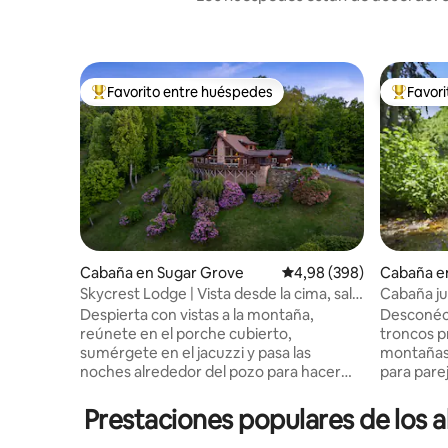
Favorito entre huéspedes
Favor
Favorito entre los huéspedes más destacados
Favorito
Cabaña en Sugar Grove
Calificación promedio: 
4,98 (398)
Cabaña e
Skycrest Lodge | Vista desde la cima, sala
Cabaña ju
de juegos, jacuzzi
mascotas 
Despierta con vistas a la montaña,
Desconéc
reúnete en el porche cubierto,
troncos pr
sumérgete en el jacuzzi y pasa las
montañas 
noches alrededor del pozo para hacer
para pare
fuego. Skycrest Lodge se encuentra en
buscan un
el pintoresco Sugar Grove, a pocos
Despierta 
Prestaciones populares de los 
minutos del centro de Boone, de tiendas,
disfruta t
restaurantes y de los servicios básicos
junto a la