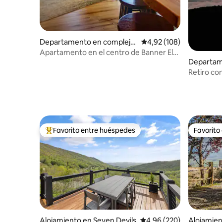
Departamento en complejo
Calificación promedio: 
4,92 (108)
residencial en Banner Elk
Apartamento en el centro de Banner Elk
Departam
con vistas
residenci
Retiro co
n
Sugar Mo
Favorito entre huéspedes
Favorito
Favorito entre los huéspedes más destacados
Favorito
Alojamiento en Seven Devils
Calificación promedio: 
4,96 (220)
Alojamien