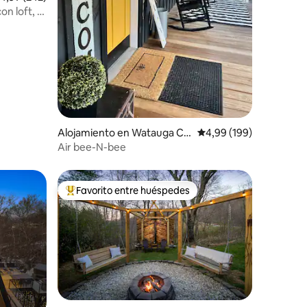
on loft, a
Alojamiento en Watauga Co
Calificación promedio: 
4,99 (199)
unty
Air bee-N-bee
Favorito entre huéspedes
Favorito entre los huéspedes más destacados