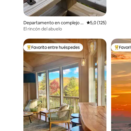
Departamento en complejo r
Calificación promedio:
5,0 (125)
esidencial en Seven Devils
El rincón del abuelo
Favorito entre huéspedes
Favor
Favorito entre los huéspedes más destacados
Favorito