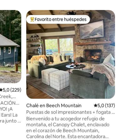
Minicasa 
Favorito entre huéspedes
Favor
más destacados
Favorito entre los huéspedes más destacados
Favorit
Cabaña es
jacuzzi
Mira Hau
espejos p
montañas
de Grand
rocas y á
Cordiller
del Nort
casa par
única, di
iones
entorno n
tranquili
Calificación promedio: 5,0 de 5. 229 evaluaciones
5,0 (229)
todo den
Creek,
moderno.
ACIÓN...
Chalé en Beech Mountain
Calificación promedio
5,0 (137)
pacífica 
O! ¡A
Puestas de sol impresionantes + fogata +
Vistas d
 Ears! La
2 baños en suite
Bienvenido a tu acogedor refugio de
abuelo.
a junto a
montaña, el Canopy Chalet, enclavado
e.
en el corazón de Beech Mountain,
anas o
Carolina del Norte. Esta encantadora
 al agua.