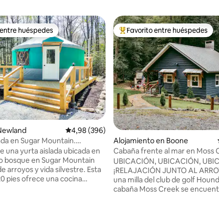
 entre huéspedes
Favorito entre huéspedes
 entre huéspedes
Favorito entre los huéspedes 
 5,0 de 5. 449 evaluaciones
 Newland
Calificación promedio: 4,98 de 5. 396 evaluac
4,98 (396)
lada en Sugar Mountain.
Alojamiento en Boone
, jacuzzi
de una yurta aislada ubicada en
Cabaña frente al mar en Moss 
o bosque en Sugar Mountain
Boone, ubicación perfecta
UBICACIÓN, UBICACIÓN, UBIC
 arroyos y vida silvestre. Esta
¡RELAJACIÓN JUNTO AL ARROY
20 pies ofrece una cocina
una milla del club de golf Hound
, baño completo, jacuzzi
cabaña Moss Creek se encuentr
calefacción y aire acondicionado
un arroyo que fluye suavement
cogedora estufa de leña.
Disfruta de tus mañanas tempr
ómodamente en un colchón
tardes junto al fuego con vistas