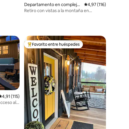
Departamento en complejo
Calificación promedio:
4,97 (116)
residencial en Sugar Mountai
Retiro con vistas a la montaña en
n
Sugar Mountain
Favorito entre huéspedes
más destacados
Favorito entre los huéspedes más destacados
Calificación promedio: 4,91 de 5. 115 evaluaciones
4,91 (115)
iones
Acceso al