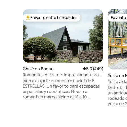
Favorito entre huéspedes
Favorito
Favorito entre los huéspedes más destacados
Favorito
Chalé en Boone
Calificación promedio:
5,0 (449)
Romántica A-Frame•Impresionante vista
Yurta en
a la montaña•Ducha épica
¡Ven a alojarte en nuestro chalet de 5
Yurta ais
ESTRELLAS! Un favorito para escapadas
Amueblado
Disfruta 
especiales y románticas. Nuestro
un antigu
romántico marco alpino está a 10
rodeado de
minutos del centro de Boone y a poca
yurta de 
distancia en coche de Banner Elk. Con
amueblada
vistas impresionantes de Grandfather
privado, 
Mountain, ¡esta panorámica ha sido
con una a
considerada una de las mejores de
Duerme c