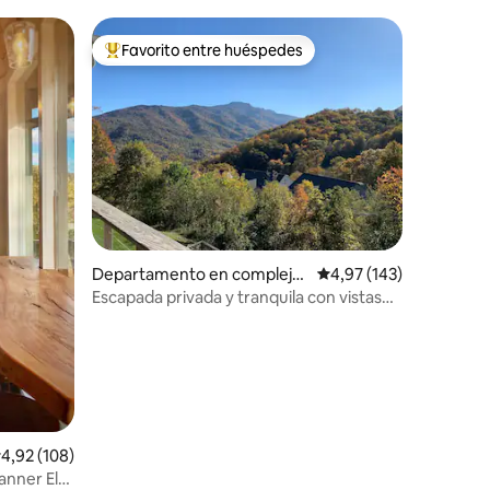
Favorito entre huéspedes
más destacados
Favorito entre los huéspedes más destacados
iones
Departamento en complejo
Calificación promedio: 
4,97 (143)
residencial en Seven Devils
Escapada privada y tranquila con vistas
de un millón de dólares
alificación promedio: 4,92 de 5. 108 evaluaciones
4,92 (108)
anner Elk