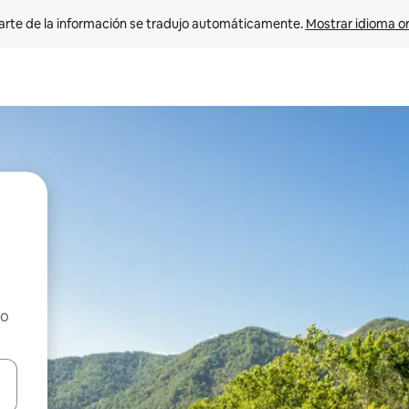
arte de la información se tradujo automáticamente. 
Mostrar idioma or
ho
on las teclas de flecha hacia arriba y hacia abajo o explorá deslizando