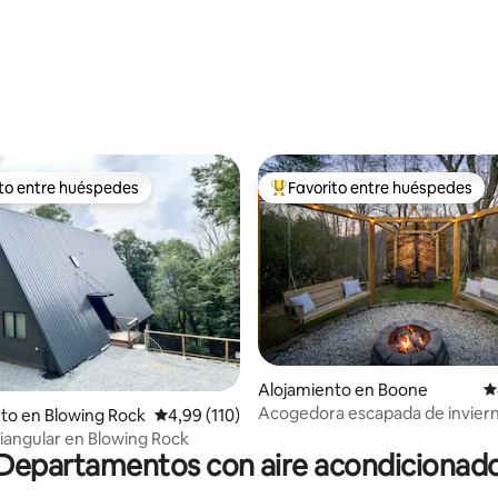
ito entre huéspedes
Favorito entre huéspedes
 entre los huéspedes más destacados
Favorito entre los huéspedes 
4,97 de 5. 241 evaluaciones
Alojamiento en Boone
C
Acogedora escapada de inviern
to en Blowing Rock
Calificación promedio: 4,99 de 5. 110 evaluac
4,99 (110)
minutos de Boone y a 10 minut
iangular en Blowing Rock
Blowin Rock
Departamentos con aire acondicionad