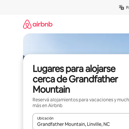
Ir
P
al
contenido
Lugares para alojarse
cerca de Grandfather
Mountain
Reservá alojamientos para vacaciones y muc
más en Airbnb
Ubicación
Cuando los resultados estén disponibles, navegá c