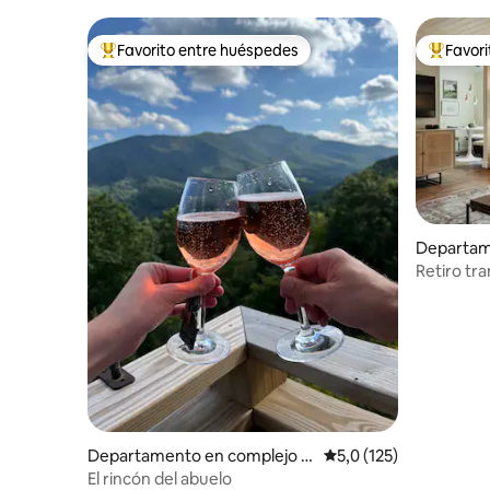
Favorito entre huéspedes
Favor
Favorito entre los huéspedes más destacados
Favorito
Departam
residenci
Retiro tr
vistas a 
Departamento en complejo r
Calificación promedio:
5,0 (125)
esidencial en Seven Devils
El rincón del abuelo