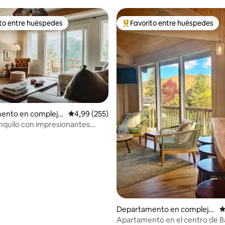
ito entre huéspedes
Favorito entre huéspedes
 entre los huéspedes más destacados
Favorito entre los huéspedes 
ento en complejo
Calificación promedio: 4,99 de 5. 255 evaluac
4,99 (255)
al en Seven Devils
anquilo con impresionantes
la montaña Grandfather
 5,0 de 5. 125 evaluaciones
Departamento en complejo
C
residencial en Banner Elk
Apartamento en el centro de B