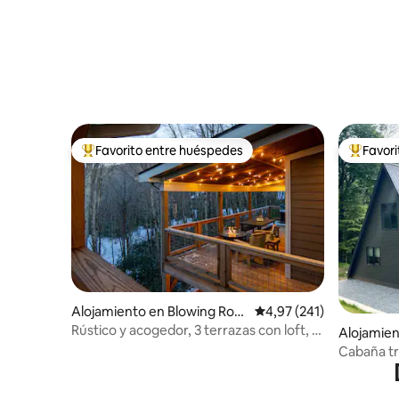
Favorito entre huéspedes
Favor
Favorito entre los huéspedes más destacados
Favorito
Alojamiento en Blowing Roc
Calificación promedio: 
4,97 (241)
k
Rústico y acogedor, 3 terrazas con loft, a
Alojamien
10 minutos del centro
Cabaña tr