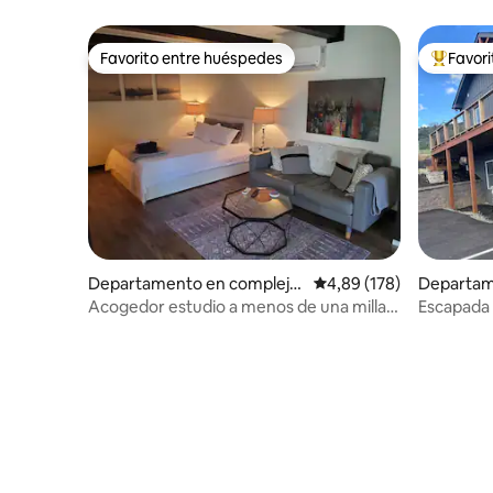
Favorito entre huéspedes
Favor
Favorito entre huéspedes
Favorito
Departamento en complejo
Calificación promedio: 
4,89 (178)
Departam
residencial en Banner Elk
residenci
Acogedor estudio a menos de una milla
Escapada 
de Sugar Mountain