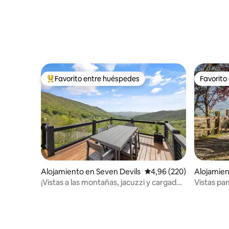
Favorito entre huéspedes
Favorito
Favorito entre los huéspedes más destacados
Favorito
Alojamiento en Seven Devils
Calificación promedio: 
4,96 (220)
Alojamien
k
¡Vistas a las montañas, jacuzzi y cargador
Vistas pan
de vehículos eléctricos!
montaña 