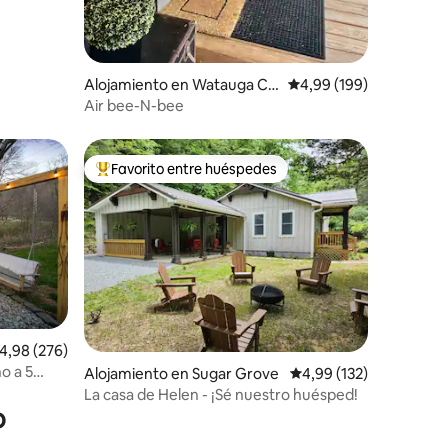
Alojamiento en Watauga Co
Calificación promedio: 
4,99 (199)
unty
Air bee-N-bee
Favorito entre huéspedes
más destacados
Favorito entre los huéspedes más destacados
alificación promedio: 4,98 de 5. 276 evaluaciones
4,98 (276)
o a 5
iones
Alojamiento en Sugar Grove
Calificación promedio: 
4,99 (132)
os de
La casa de Helen - ¡Sé nuestro huésped!
o