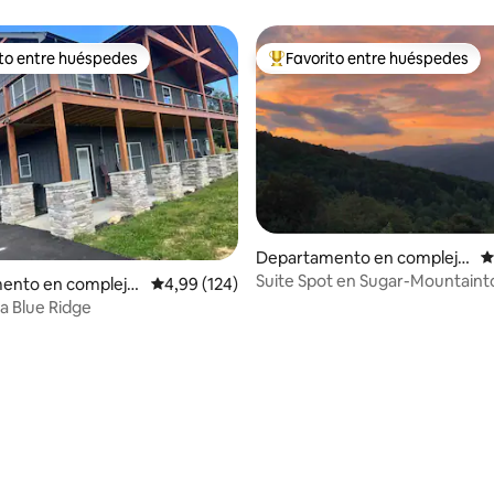
con vistas
ito entre huéspedes
Favorito entre huéspedes
 entre los huéspedes más destacados
Favorito entre los huéspedes 
Departamento en complejo
C
residencial en Sugar Mounta
Suite Spot en Sugar-Mountaint
4,89 de 5. 178 evaluaciones
ento en complejo
Calificación promedio: 4,99 de 5. 124 evaluac
4,99 (124)
in
Breezes.
al en Boone
a Blue Ridge