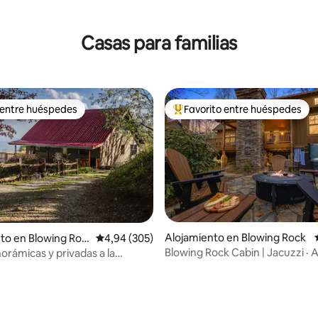
Casas para familias
 entre huéspedes
Favorito entre huéspedes
 entre huéspedes
Favorito entre los huéspedes 
Alojamiento en Blowing Rock
4,96 de 5. 220 evaluaciones
to en Blowing Roc
Calificación promedio: 4,94 de 5. 305 evaluac
4,94 (305)
Blowing Rock Cabin | Jacuzzi · 
orámicas y privadas a la
lago y al río
cerca de Grandfather