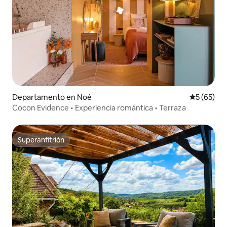
Departamento en Noé
Calificaci
5 (65)
Cocon Evidence • Experiencia romántica • Terraza
Superanfitrión
Superanfitrión