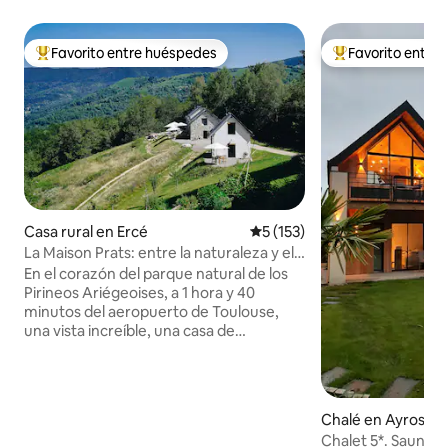
Favorito entre huéspedes
Favorito entre
Favorito entre los huéspedes más destacados
Favorito entre l
Casa rural en Ercé
Calificación promedio: 5 de 5
5 (153)
La Maison Prats: entre la naturaleza y el
bienestar.
En el corazón del parque natural de los
Pirineos Ariégeoises, a 1 hora y 40
minutos del aeropuerto de Toulouse,
una vista increíble, una casa de
huéspedes y su finca de siete hectáreas,
solo para usted, donde sus anfitriones se
encargarán de hacerle vivir un momento
excepcional. Entre la naturaleza y el
Chalé en Ayros-A
bienestar, La Maison Prats es un lugar
Chalet 5*. Sauna.
donde se viene para disfrutar de