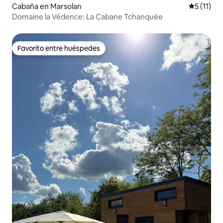
Cabaña en Marsolan
Calificaci
5 (11)
Domaine la Védence: La Cabane Tchanquée
Favorito entre huéspedes
Favorito entre huéspedes