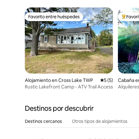
Theater
Favorito entre huéspedes
Favor
Favorito entre huéspedes
Favorito
Alojamiento en Cross Lake TWP
Calificación prome
5 (5)
Cabaña en
Rustic Lakefront Camp - ATV Trail Access
Alquilere
Destinos por descubrir
Destinos cercanos
Otros tipos de alojamientos