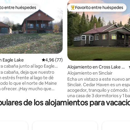
ito entre huéspedes
Favorito entre huéspedes
 entre los huéspedes más destacados
Favorito entre los huéspedes 
 Eagle Lake
Calificación promedio: 4,96 de 5. 77 evaluac
4,96 (77)
 cabaña junto al lago Eagle
io: 5 de 5. 70 evaluaciones
Alojamiento en Cross Lake To
ne
 cabaña, deja que nuestro
wnship
Alojamiento en Sinclair
n estrés frente al lago te dé
Echa un vistazo a este nuevo a
todo lo que el norte de Maine
Sinclair. Cedar Haven es un esp
r. ¡Hay mucho que
acogedor, tranquilo y cómodo. 
cualquier estación! Fácil acceso
una casa de 3 dormitorios y 1 b
s para motos de
ulares de los alojamientos para vacaci
temporadas. Tomamos este pi
terreno o, en verano, ¡utiliza
espacio y creamos un lugar rela
elle para saltar al lago e ir a
cálido de bienvenida para que la
to abierto de la
los amigos se reúnan. Queremo
tar y la cocina es ideal para
algo especial a cualquier perso
dos están pasando el rato!
aloje con nosotros. Accesible a