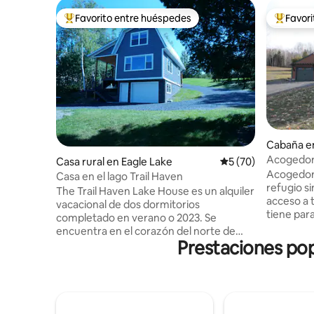
Favorito entre huéspedes
Favor
Favorito entre los huéspedes más destacados
Favorito
Cabaña en
Acogedora
Casa rural en Eagle Lake
Calificación promed
5 (70)
Lake, Mai
Acogedora
Casa en el lago Trail Haven
refugio si
The Trail Haven Lake House es un alquiler
acceso a 
vacacional de dos dormitorios
tiene para ofrece
completado en verano o 2023. Se
hacer en 
encuentra en el corazón del norte de
a sendero
Prestaciones pop
Maine en Eagle Lake. Si te gustan los
nieve/todo
deportes al aire libre o simplemente
nuestro mu
quieres alejarte, reflexionar y echar un
nadar o pescar! ¡El concep
vistazo al hermoso paisaje y la vida
sala de es
silvestre, hacer trabajo remoto, este
cuando to
lugar lo tiene todo. Hay varios senderos