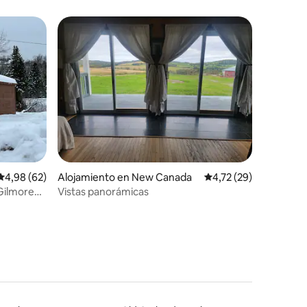
más destacados
iones
Calificación promedio: 4,98 de 5. 62 evaluaciones
4,98 (62)
Alojamiento en New Canada
Calificación promedio:
4,72 (29)
Gilmore
Vistas panorámicas