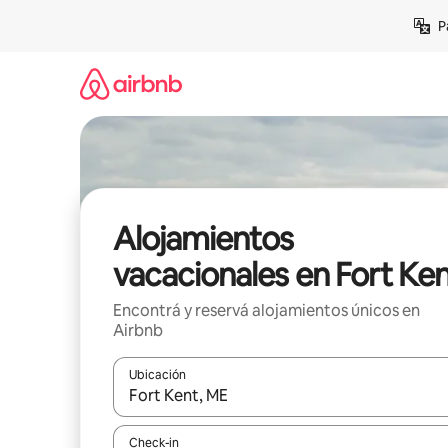
Ir
P
al
contenido
Alojamientos
vacacionales en Fort Ke
Encontrá y reservá alojamientos únicos en
Airbnb
Ubicación
Cuando los resultados estén disponibles, navegá c
Check-in