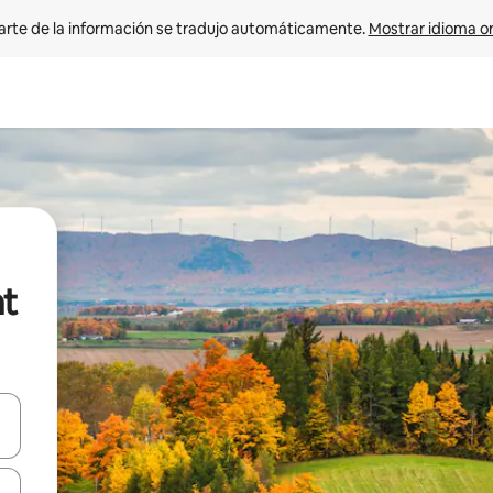
arte de la información se tradujo automáticamente. 
Mostrar idioma or
nt
on las teclas de flecha hacia arriba y hacia abajo o explorá deslizando