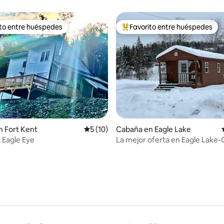
ito entre huéspedes
Favorito entre huéspedes
 entre los huéspedes más destacados
Favorito entre los huéspedes 
dio: 5 de 5. 5 evaluaciones
 Fort Kent
Calificación promedio: 5 de 5. 10 evaluac
5 (10)
Cabaña en Eagle Lake
s Eagle Eye
La mejor oferta en Eagle Lake-
Brook Cabin