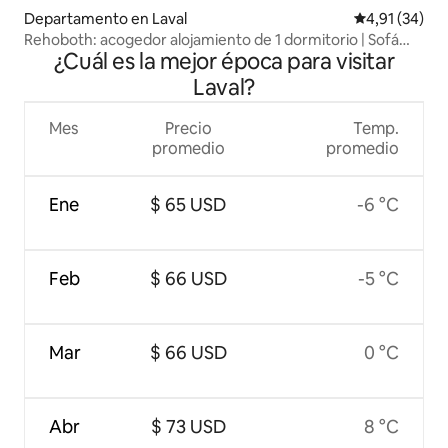
Departamento en Laval
Calificación 
4,91 (34)
Rehoboth: acogedor alojamiento de 1 dormitorio | Sofá
¿Cuál es la mejor época para visitar
cama | Cerca de YUL
Laval?
Mes
Precio
Temp.
promedio
promedio
Ene
$ 65 USD
-6 °C
Feb
$ 66 USD
-5 °C
Mar
$ 66 USD
0 °C
Abr
$ 73 USD
8 °C