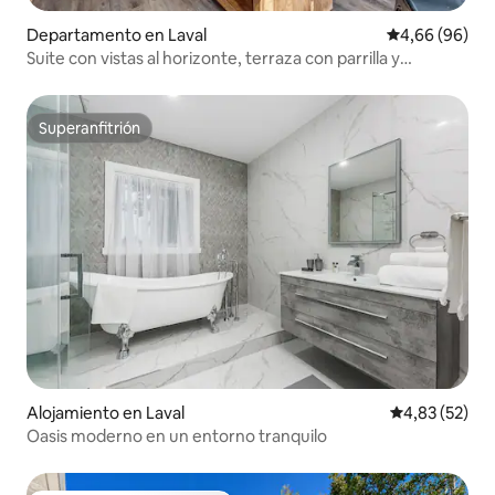
Departamento en Laval
Calificación p
4,66 (96)
Suite con vistas al horizonte, terraza con parrilla y
gimnasio
Superanfitrión
Superanfitrión
Alojamiento en Laval
Calificación 
4,83 (52)
Oasis moderno en un entorno tranquilo