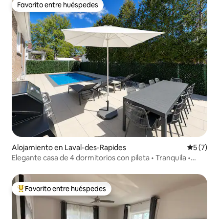
Favorito entre huéspedes
Favorito entre huéspedes
Alojamiento en Laval-des-Rapides
Calificac
5 (7)
Elegante casa de 4 dormitorios con pileta • Tranquila •
Cargador para vehículos eléctricos
Favorito entre huéspedes
Favorito entre los huéspedes más destacados