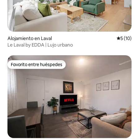
Alojamiento en Laval
Calificaci
5 (10)
Le Laval by EDDA | Lujo urbano
Favorito entre huéspedes
Favorito entre huéspedes