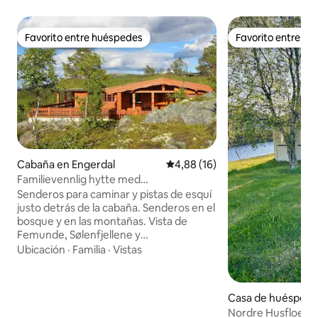
Favorito entre huéspedes
Favorito entre h
Favorito entre huéspedes
Favorito entre h
Cabaña en Engerdal
Calificación promedio: 4,88 de 
4,88 (16)
Familievennlig hytte med
panoramautsikt og peis
Senderos para caminar y pistas de esquí
justo detrás de la cabaña. Senderos en el
bosque y en las montañas. Vista de
Femunde, Sølenfjellene y
Femundsmarka. La cabaña se encuentra
Ubicación
·
Familia
·
Vistas
en la parte superior del campo de
cabañas. Terraza de 100 m2 con dos
grandes cubiertas de techo. Muebles de
Casa de huéspede
exterior. Para toda la familia. Cables
dal
Nordre Husfloen 
calefactores en el suelo en el pasillo y en