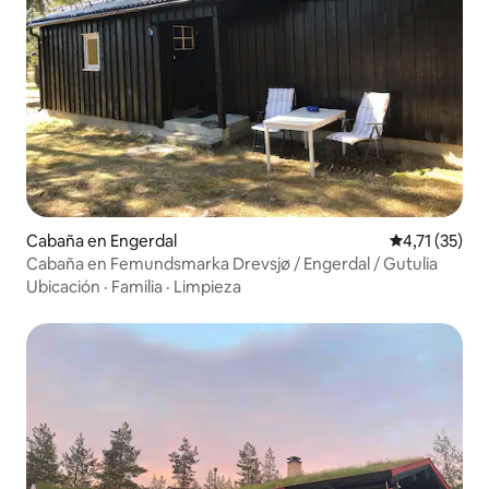
Cabaña en Engerdal
Calificación 
4,71 (35)
Cabaña en Femundsmarka Drevsjø / Engerdal / Gutulia
Ubicación
·
Familia
·
Limpieza