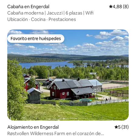
Cabaña en Engerdal
Calificación
4,88 (8)
Cabaña moderna | Jacuzzi | 6 plazas | Wifi
Ubicación
·
Cocina
·
Prestaciones
Favorito entre huéspedes
Favorito entre huéspedes
Alojamiento en Engerdal
Calificaci
5 (31)
Røstvollen Wilderness Farm en el corazón de