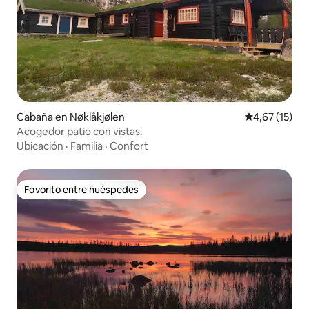
Cabaña en Nøklåkjølen
Calificación 
4,67 (15)
Acogedor patio con vistas.
Ubicación
·
Familia
·
Confort
Favorito entre huéspedes
Favorito entre huéspedes