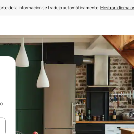
arte de la información se tradujo automáticamente. 
Mostrar idioma or
ho
on las teclas de flecha hacia arriba y hacia abajo o explorá deslizando