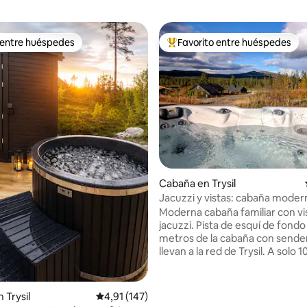
 entre huéspedes
Favorito entre huéspedes
 entre huéspedes
Favorito entre los huéspedes 
: 5,0 de 5. 47 evaluaciones
Cabaña en Trysil
Jacuzzi y vistas: cabaña moder
de Trysil alpino
Moderna cabaña familiar con vi
jacuzzi. Pista de esquí de fondo a 200
metros de la cabaña con sende
llevan a la red de Trysil. A solo 
en auto del complejo alpino, el
ciclismo, el parque de descenso
escalada.🚴⛷️ A 6 minutos de Søndre
 Trysil
Calificación promedio: 4,91 de 5. 147 evaluac
4,91 (147)
Ulvsjøen, que cuenta con una p