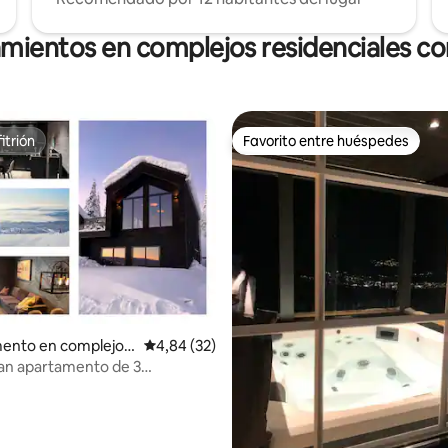
amientos en complejos residenciales con
itrión
Favorito entre huéspedes
itrión
Favorito entre huéspedes
4,91 de 5. 108 evaluaciones
ento en complejo r
Calificación promedio: 4,84 de 5. 32 evaluac
4,84 (32)
 en Trysil
Gran apartamento de 3
s *Ski in/ out*