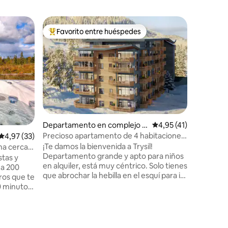
Departam
Favorito entre huéspedes
Favorit
más destacados
Favorito entre los huéspedes más destacados
Favorit
¡EL depa
New delic
El aparta
consta de
2 dormito
con liter
de estar 
acceso al
convenie
piso con
Departamento en complejo r
Calificación promedio
4,95 (41)
sótano d
esidencial en Trysil
Precioso apartamento de 4 habitaciones
de coche 
Calificación promedio: 4,97 de 5. 33 evaluaciones
4,97 (33)
| Trysil Alpin Lodge
comparti
¡Te damos la bienvenida a Trysil!
na cerca
bicicletas
Departamento grande y apto para niños
stas y
esquí y talle
en alquiler, está muy céntrico. Solo tienes
proporcio
que abrochar la hebilla en el esquí para ir
ros que te
limpieza 
directamente a la pista de esquí durante
10 minutos
Llegada a 
el invierno. En verano también hay
 parque de
muchas oportunidades - Bicicleta -
 y
Campo de golf. - Escalada - The
iones
Adventure Park (nuevo 2023) - Grandes
laya de