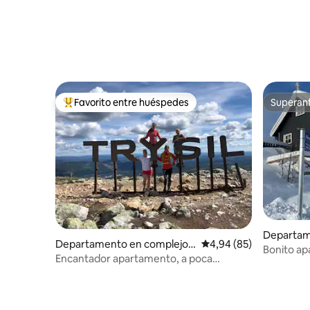
Favorito entre huéspedes
Superanf
Favorito entre los huéspedes más destacados
Superanf
Departam
Departamento en complejo r
Calificación promedio:
4,94 (85)
esidencial
Bonito ap
esidencial en Trysil
Encantador apartamento, a poca
cerca de l
distancia a pie de todo.