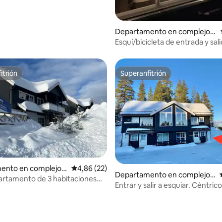
Departamento en complejo r
esidencial en Trysil
Esquí/bicicleta de entrada y sal
Trysilfjellet
itrión
Superanfitrión
itrión
Superanfitrión
ento en complejo r
Calificación promedio: 4,86 de 5. 22 evaluac
4,86 (22)
 4,94 de 5. 85 evaluaciones
Departamento en complejo r
 en Trysil
artamento de 3 habitaciones
esidencial en Trysil
Entrar y salir a esquiar. Céntric
as pistas de esquí
Trysilfjellet South