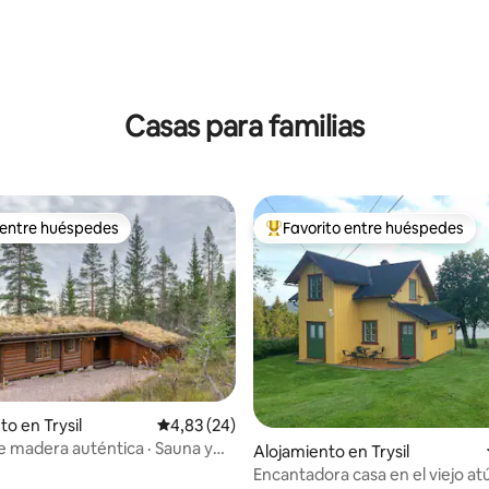
Casas para familias
 entre huéspedes
Favorito entre huéspedes
 entre huéspedes
Favorito entre los huéspedes 
to en Trysil
Calificación promedio: 4,83 de 5. 24 evaluac
4,83 (24)
 madera auténtica · Sauna y
 4,64 de 5. 22 evaluaciones
Alojamiento en Trysil
 Esquí en Trysil
Encantadora casa en el viejo at