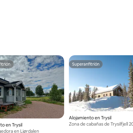
itrión
Superanfitrión
itrión
Superanfitrión
 4,76 de 5. 70 evaluaciones
Alojamiento en Trysil
Zona de cabañas de Trysilfjell 2
to en Trysil
Vacation Trysil
edora en Ljørdalen