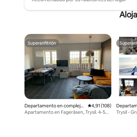
Aloj
Superanfitrión
Superanf
Superanfitrión
Superanf
Departamento en complejo
Calificación promedio: 
4,91 (108)
Departam
residencial en Trysil
esidencial
Apartamento en Fageråsen, Trysil. 4-5
Trysil - 
camas.
dormitorio