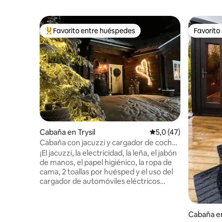
Favorito entre huéspedes
Favorito
Favorito entre los huéspedes más destacados
Favorito
Cabaña en Trysil
Calificación promedio
5,0 (47)
Cabaña con jacuzzi y cargador de coche
eléctrico incluido en el alquiler
¡El jacuzzi, la electricidad, la leña, el jabón
de manos, el papel higiénico, la ropa de
cama, 2 toallas por huésped y el uso del
cargador de automóviles eléctricos
están incluidos en el alquiler! El jacuzzi no
está disponible entre el 1 de mayo y
mediados de septiembre. Cabaña
Cabaña en
acogedora, ubicada un poco apartada. La