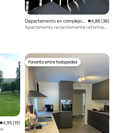
Departamento en complejo r
Calificación promedio:
4,86 (36)
esidencial en Trysil
Apartamento recientemente reformado
en Fageråsen, ubicación encantadora
Favorito entre huéspedes
más destacados
Favorito entre huéspedes
iones
Calificación promedio: 4,95 de 5. 19 evaluaciones
4,95 (19)
ún