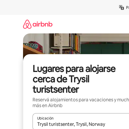
Ir
P
al
contenido
Lugares para alojarse
cerca de Trysil
turistsenter
Reservá alojamientos para vacaciones y muc
más en Airbnb
Ubicación
Cuando los resultados estén disponibles, navegá c