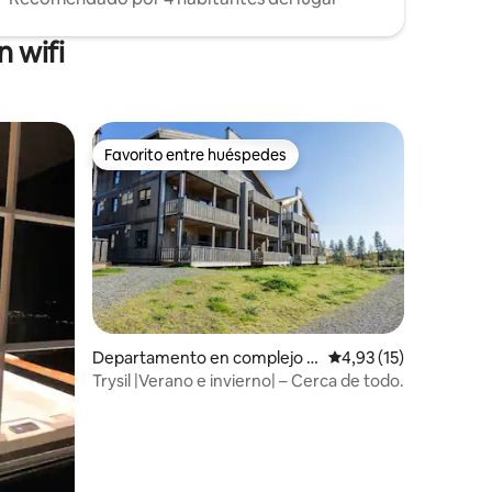
 wifi
Favorito entre huéspedes
Favorito entre huéspedes
Departamento en complejo r
Calificación promedio
4,93 (15)
esidencial en Trysil
iones
Trysil |Verano e invierno| – Cerca de todo.