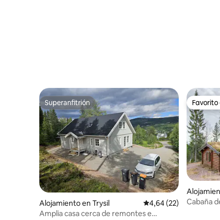
Superanfitrión
Favorito
Superanfitrión
Favorito
Alojamien
Cabaña de
Alojamiento en Trysil
Calificación promedio:
4,64 (22)
chimenea ·
Amplia casa cerca de remontes e