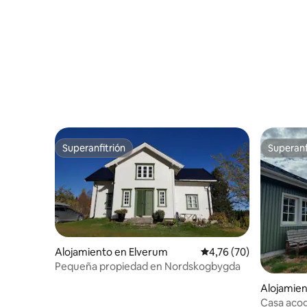
instalaciones.
Superanfitrión
Superanf
Superanfitrión
Superanf
Alojamiento en Elverum
Calificación promedio:
4,76 (70)
Pequeña propiedad en Nordskogbygda
Alojamien
Casa acog