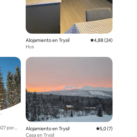
Alojamiento en Trysil
Calificación promedio:
4,88 (24)
Hus
027 por
Alojamiento en Trysil
Calificación promed
5,0 (7)
Casa en Trysil