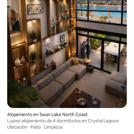
Alojamiento en Swan Lake North Coast
Lujoso alojamiento de 4 dormitorios en Crystal Lagoon
Ubicación
·
Patio
·
Limpieza