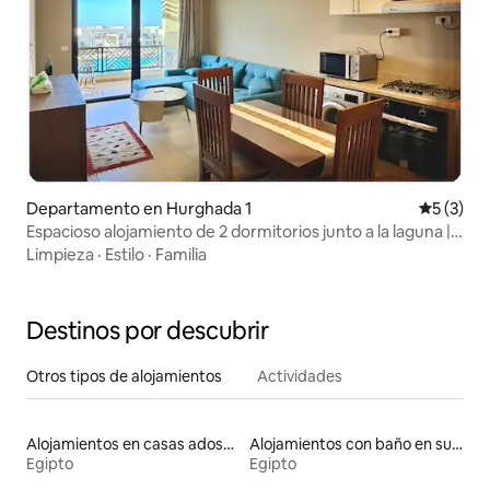
Departamento en Hurghada 1
Calificac
5 (3)
Espacioso alojamiento de 2 dormitorios junto a la laguna |
Makadi Heights
Limpieza
·
Estilo
·
Familia
Destinos por descubrir
Otros tipos de alojamientos
Actividades
Alojamientos en casas adosadas
Alojamientos con baño en suite
Egipto
Egipto