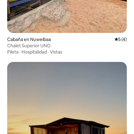
Cabaña en Nuweibaa
Calificac
5 (4)
Chalet Superior UNO
Pileta
·
Hospitalidad
·
Vistas