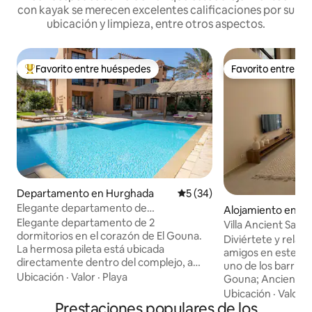
con kayak se merecen excelentes calificaciones por su
ubicación y limpieza, entre otros aspectos.
Favorito entre huéspedes
Favorito entre h
Favorito entre los huéspedes más destacados
Favorito entre h
Departamento en Hurghada
Calificación promedio: 5 de 
5 (34)
Elegante departamento de
Alojamiento en H
2 dormitorios en El Gouna. Pileta, laguna,
Elegante departamento de 2
Villa Ancient Sands
a poca distancia a pie del puerto
dormitorios en el corazón de El Gouna.
- Kayaks
Diviértete y relája
deportivo
La hermosa pileta está ubicada
amigos en este nu
directamente dentro del complejo, a
uno de los barrios 
solo unos pasos, y la playa privada y la
Ubicación
·
Valor
·
Playa
Gouna; Ancient Sand
laguna están a solo 6 minutos a pie.
dormitorios princi
Ubicación
·
Valor
·
Perfecto para una estadía relajada en
Prestaciones populares de los
1 dormitorio adicio