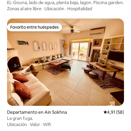
EL-Gouna, lado de agua, planta baja, lagon. Piscina.garden.
Zonas al aire libre
·
Ubicación
·
Hospitalidad
Favorito entre huéspedes
Favorito entre huéspedes
Departamento en Ain Sokhna
Calificación 
4,91 (58)
La gran fuga.
Ubicación
·
Valor
·
Wifi