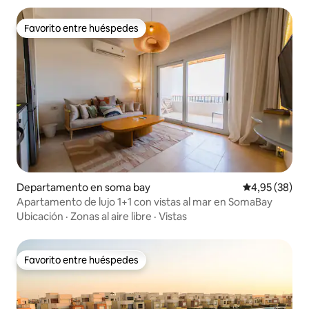
Favorito entre huéspedes
Favorito entre huéspedes
Departamento en soma bay
Calificación p
4,95 (38)
Apartamento de lujo 1+1 con vistas al mar en SomaBay
Ubicación
·
Zonas al aire libre
·
Vistas
Favorito entre huéspedes
Favorito entre huéspedes