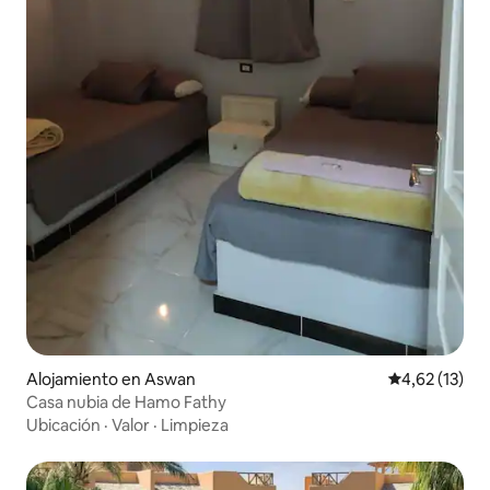
Alojamiento en Aswan
Calificación 
4,62 (13)
Casa nubia de Hamo Fathy
Ubicación
·
Valor
·
Limpieza