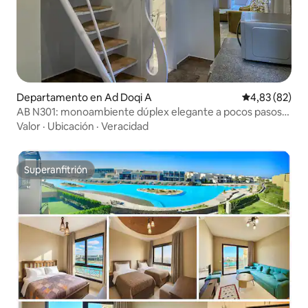
Departamento en Ad Doqi A
Calificación p
4,83 (82)
AB N301: monoambiente dúplex elegante a pocos pasos
del centro de la ciudad
Valor
·
Ubicación
·
Veracidad
Superanfitrión
Superanfitrión