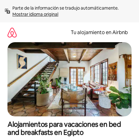
Ir
Parte de la información se tradujo automáticamente. 
al
Mostrar idioma original
contenido
Tu alojamiento en Airbnb
Alojamientos para vacaciones en bed
and breakfasts en Egipto