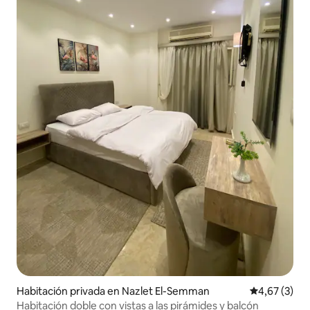
Habitación privada en Nazlet El-Semman
Calificación
4,67 (3)
Habitación doble con vistas a las pirámides y balcón