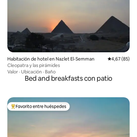
Habitación de hotel en Nazlet El-Semman
Calificación p
4,67 (85)
Cleopatra y las pirámides
Valor
·
Ubicación
·
Baño
Bed and breakfasts con patio
Favorito entre huéspedes
Favorito entre los huéspedes más destacados