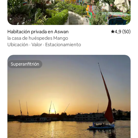
Habitación privada en Aswan
Calificación
4,9 (50)
la casa de huéspedes Mango
Ubicación
·
Valor
·
Estacionamiento
Superanfitrión
Superanfitrión