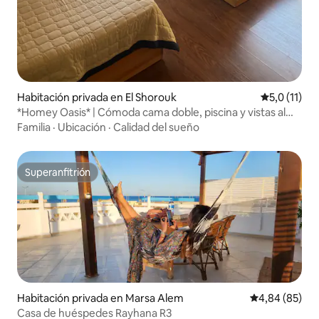
Habitación privada en El Shorouk
Calificación
5,0 (11)
*Homey Oasis* | Cómoda cama doble, piscina y vistas al
jardín
Familia
·
Ubicación
·
Calidad del sueño
Superanfitrión
Superanfitrión
Habitación privada en Marsa Alem
Calificación p
4,84 (85)
Casa de huéspedes Rayhana R3