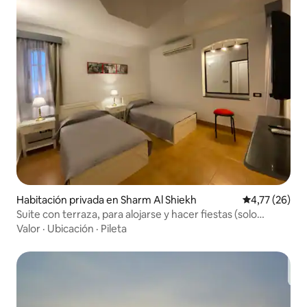
Habitación privada en Sharm Al Shiekh
Calificación 
4,77 (26)
Suite con terraza, para alojarse y hacer fiestas (solo
adultos)
Valor
·
Ubicación
·
Pileta