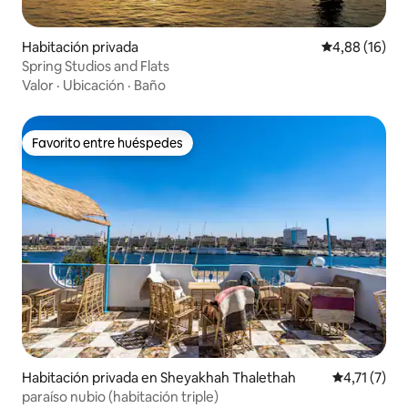
Habitación privada
Calificación 
4,88 (16)
Spring Studios and Flats
Valor
·
Ubicación
·
Baño
Favorito entre huéspedes
Favorito entre huéspedes
Habitación privada en Sheyakhah Thalethah
Calificación
4,71 (7)
paraíso nubio (habitación triple)