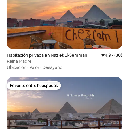
Habitación privada en Nazlet El-Semman
Calificación p
4,97 (30)
Reina Madre
Ubicación
·
Valor
·
Desayuno
Favorito entre huéspedes
Favorito entre huéspedes