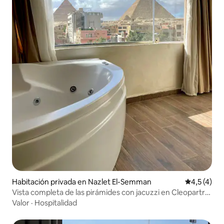
Habitación privada en Nazlet El-Semman
Calificació
4,5 (4)
Vista completa de las pirámides con jacuzzi en Cleopartra
Tower
Valor
·
Hospitalidad