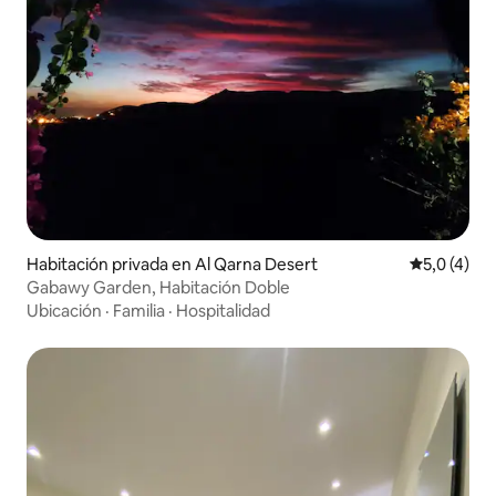
Habitación privada en Al Qarna Desert
Calificació
5,0 (4)
Gabawy Garden, Habitación Doble
Ubicación
·
Familia
·
Hospitalidad