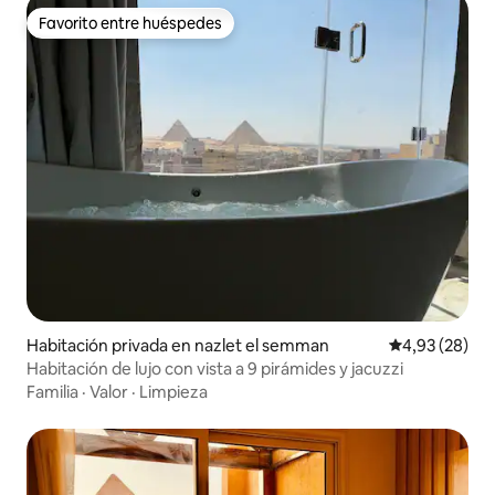
Favorito entre huéspedes
Favorito entre huéspedes
Habitación privada en nazlet el semman
Calificación p
4,93 (28)
Habitación de lujo con vista a 9 pirámides y jacuzzi
Familia
·
Valor
·
Limpieza