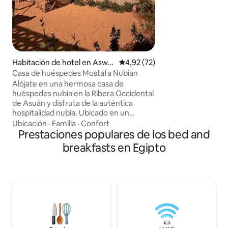
tele , caja fuerte,
ventana insonori
muebles modernos 
de las pirámides d
restaurantes y tie
automáticos,fácil 
parte de Guiza y El
Habitación de hotel en Aswa
Calificación promedio: 4,92 de 
4,92 (72)
n
Casa de huéspedes Mostafa Nubian
Alójate en una hermosa casa de
huéspedes nubia en la Ribera Occidental
de Asuán y disfruta de la auténtica
hospitalidad nubia. Ubicado en un
auténtico pueblo nubio, este
Ubicación
·
Familia
·
Confort
alojamiento es ideal para ti si quieres
Prestaciones populares de los bed and
descansar y disfrutar de la tranquilidad
breakfasts en Egipto
mientras experimentas la vida local con
un presupuesto ajustado. Te esperan
habitaciones coloridas, fogatas por la
noche, un hermoso patio y una terraza
para tomar el sol. Puedo organizarte y
acompañarte en excursiones por la
zona, desde playas de arena blanca
hasta un paseo en barco por el Nilo, la