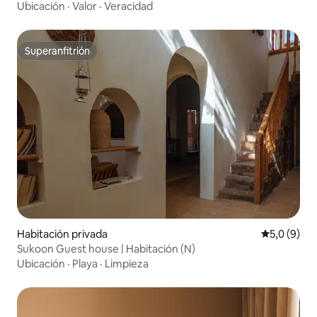
Ubicación
·
Valor
·
Veracidad
Superanfitrión
Superanfitrión
Habitación privada
Calificació
5,0 (9)
Sukoon Guest house | Habitación (N)
Ubicación
·
Playa
·
Limpieza