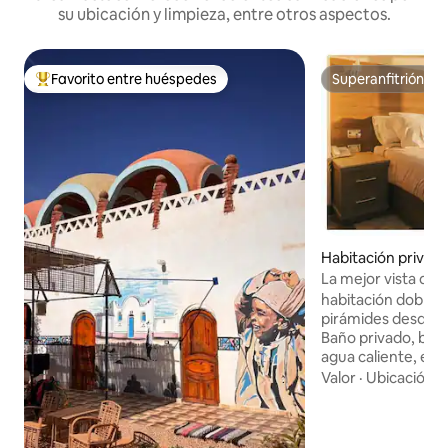
su ubicación y limpieza, entre otros aspectos.
Favorito entre huéspedes
Superanfitrión
Favorito entre los huéspedes más destacados
Superanfitrión
Habitación privada
El-Semman
La mejor vista de l
desayuno y acceso 
habitación doble de
pirámides desde la
Baño privado, bañe
agua caliente, es
ducha, papel higiénico,
Valor
·
Ubicación
·
con vistas a las p
azotea Recepción las 24 horas, ascensor
aire acondicionado 