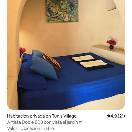
Habitación privada en Tunis Village
Calificación
4,9 (21)
Artista Doble B&B con vista al jardín #1
Valor
·
Ubicación
·
Estilo