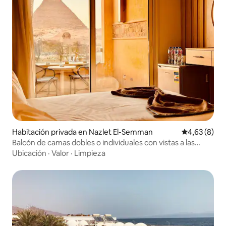
Habitación privada en Nazlet El-Semman
Calificación
4,63 (8)
Balcón de camas dobles o individuales con vistas a las
pirámides de Guiza
Ubicación
·
Valor
·
Limpieza