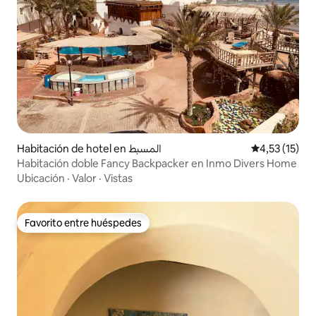
Habitación de hotel en المسبط
Calificación 
4,53 (15)
Habitación doble Fancy Backpacker en Inmo Divers Home
Ubicación
·
Valor
·
Vistas
Favorito entre huéspedes
Favorito entre huéspedes