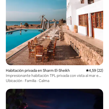
Habitación privada en Sharm El-Sheikh
Calificación 
4,59 (22)
Impresionante habitación TPL privada con vista al mar en
Serenity Lodge
Ubicación
·
Familia
·
Calma