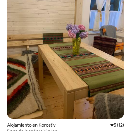
Alojamiento en Korostiv
Calificaci
5 (12)