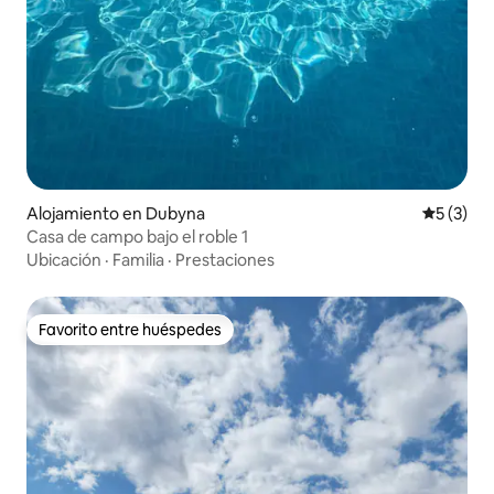
Alojamiento en Dubyna
Calificac
5 (3)
Casa de campo bajo el roble 1
Ubicación
·
Familia
·
Prestaciones
Favorito entre huéspedes
Favorito entre huéspedes