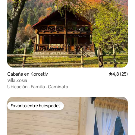
Cabaña en Korostiv
Calificación
4,8 (25)
Villa Zosia
Ubicación
·
Familia
·
Caminata
Favorito entre huéspedes
Favorito entre huéspedes