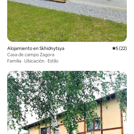
Alojamiento en Skhidnytsya
Calificaci
5 (22)
Casa de campo Zagora
Familia
·
Ubicación
·
Estilo