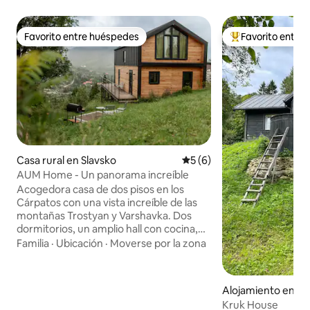
Favorito entre huéspedes
Favorito entre
Favorito entre huéspedes
Favorito entre l
Casa rural en Slavsko
Calificación promedio: 5 de
5 (6)
AUM Home - Un panorama increíble
Acogedora casa de dos pisos en los
Cárpatos con una vista increíble de las
montañas Trostyan y Varshavka. Dos
dormitorios, un amplio hall con cocina,
una gran terraza, dos baños y todo lo
Familia
·
Ubicación
·
Moverse por la zona
necesario para una estadía cómoda. La
casa tiene capacidad para 6 huéspedes.
Es posible pedir una bañera (muy cerca).
Alojamiento en Or
Hay una zona de parrilla. Hay un fogón
Kruk House
de fuego en la propiedad donde puedes