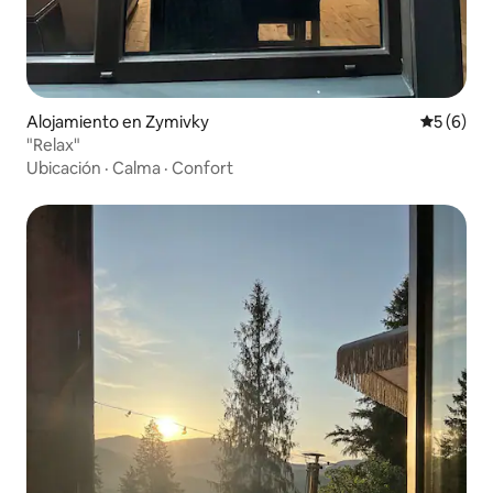
Alojamiento en Zymivky
Calificac
5 (6)
"Relax"
Ubicación
·
Calma
·
Confort