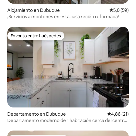
Alojamiento en Dubuque
Calificación
5,0 (59)
¡Servicios a montones en esta casa recién reformada!
Favorito entre huéspedes
Favorito entre huéspedes
Departamento en Dubuque
Calificación 
4,86 (21)
Departamento moderno de 1 habitación cerca del centro
• Estacionamiento • WiFi rápido