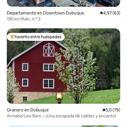
Departamento en Downtown Dubuque
Calificación p
4,97 (63)
190 en Main, n.º 3
Favorito entre huéspedes
Favorito entre los huéspedes más destacados
Granero en Dubuque
Calificación
5,0 (79)
Annabel Lee Barn ~ ¡Una escapada de calidez y encanto!