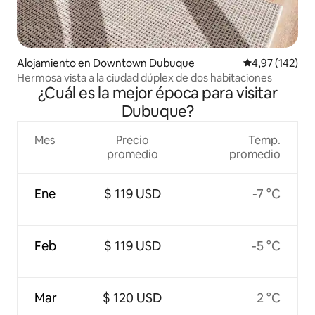
Alojamiento en Downtown Dubuque
Calificación p
4,97 (142)
Hermosa vista a la ciudad dúplex de dos habitaciones
¿Cuál es la mejor época para visitar
Dubuque?
Mes
Precio
Temp.
promedio
promedio
Ene
$ 119 USD
-7 °C
Feb
$ 119 USD
-5 °C
Mar
$ 120 USD
2 °C