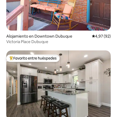
Alojamiento en Downtown Dubuque
Calificación p
4,97 (92)
Victoria Place Dubuque
Favorito entre huéspedes
Favorito entre los huéspedes más destacados