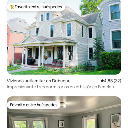
Favorito entre huéspedes
Favorito entre los huéspedes más destacados
Vivienda unifamiliar en Dubuque
Calificación p
4,88 (32)
Impresionante tres dormitorios en el histórico Fenelon
Place
Favorito entre huéspedes
Favorito entre huéspedes