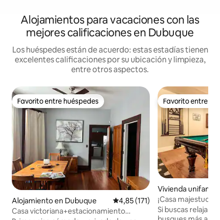
Alojamientos para vacaciones con las
mejores calificaciones en Dubuque
Los huéspedes están de acuerdo: estas estadías tienen
excelentes calificaciones por su ubicación y limpieza,
entre otros aspectos.
Favorito entre huéspedes
Favorito entre h
Favorito entre huéspedes
Favorito entre h
Vivienda unifamili
que
¡Casa majestuosa y
Alojamiento en Dubuque
Calificación promedio: 4,85 de 5
4,85 (171)
camas, mesa de bil
Si buscas relajarte
Casa victoriana+estacionamiento
busques más allá 