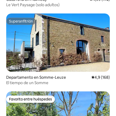
Le Vert Paysage (solo adultos)
Superanfitrión
Superanfitrión
Departamento en Somme-Leuze
Calificación 
4,9 (168)
El tiempo de un Somme
Favorito entre huéspedes
Favorito entre huéspedes