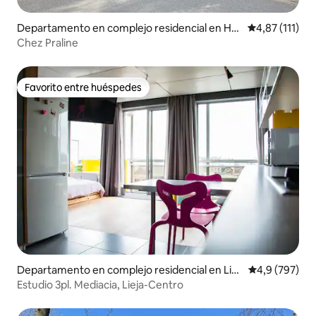
Departamento en complejo residencial en Hu
Calificación p
4,87 (111)
y
Chez Praline
Favorito entre huéspedes
Favorito entre huéspedes
Departamento en complejo residencial en Liè
Calificación p
4,9 (797)
ge
Estudio 3pl. Mediacia, Lieja-Centro