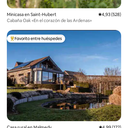
Minicasa en Saint-Hubert
Calificación pr
4,93 (528)
Cabaña Oak «En el corazón de las Ardenas»
Favorito entre huéspedes
Favorito entre los huéspedes más destacados
Casa rural en Malmedy
Calificación p
4,99 (172)