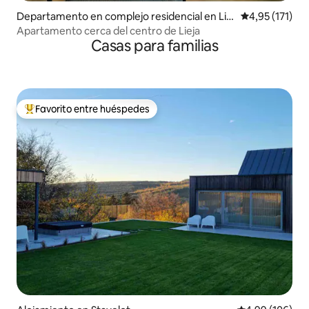
Departamento en complejo residencial en Liè
Calificación p
4,95 (171)
ge
Apartamento cerca del centro de Lieja
Casas para familias
Favorito entre huéspedes
Favorito entre los huéspedes más destacados