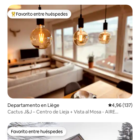
Favorito entre huéspedes
Favorito entre los huéspedes más destacados
Departamento en Liège
Calificación p
4,96 (137)
Cactus J&J – Centro de Lieja + Vista al Mosa - AIRE
ACONDICIONADO
Favorito entre huéspedes
Favorito entre huéspedes