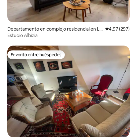
Departamento en complejo residencial en Li
Calificación pr
4,97 (297)
bin
Estudio Albizia
Favorito entre huéspedes
Favorito entre huéspedes