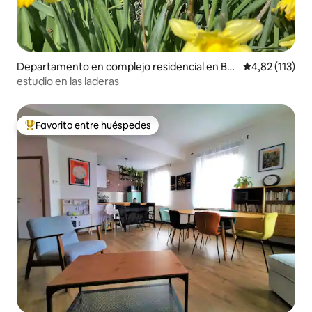
Departamento en complejo residencial en Bas
Calificación p
4,82 (113)
senge
estudio en las laderas
Favorito entre huéspedes
Favorito entre los huéspedes más destacados