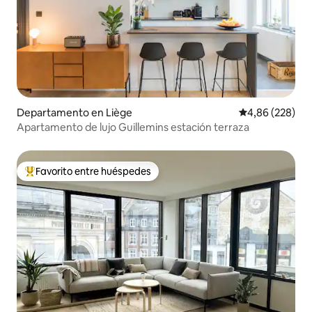
Departamento en Liège
Calificación pr
4,86 (228)
Apartamento de lujo Guillemins estación terraza
Favorito entre huéspedes
Favorito entre los huéspedes más destacados