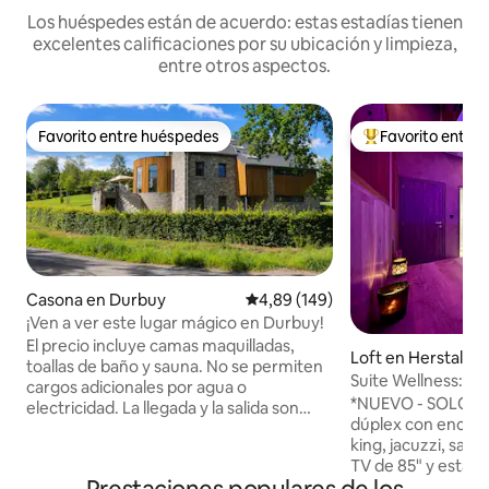
Los huéspedes están de acuerdo: estas estadías tienen
excelentes calificaciones por su ubicación y limpieza,
entre otros aspectos.
Favorito entre huéspedes
Favorito entre
Favorito entre huéspedes
Favorito entre l
Casona en Durbuy
Calificación promedio: 4,89 de 5
4,89 (149)
¡Ven a ver este lugar mágico en Durbuy!
El precio incluye camas maquilladas,
Loft en Herstal
toallas de baño y sauna. No se permiten
Suite Wellness: ja
cargos adicionales por agua o
*NUEVO - SOLO P
electricidad. La llegada y la salida son
dúplex con encan
flexibles, dependiendo de las
king, jacuzzi, saun
reservaciones. Disfruta de una relajación
TV de 85" y estac
completa en un refugio elegante y lujoso
frente a la entrada 🅿️ Entrada/