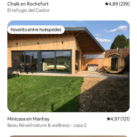
Chalé en Rochefort
Calificación pr
4,89 (239)
El refugio del Castor
Favorito entre huéspedes
Favorito entre huéspedes
Minicasa en Manhay
Calificación p
4,97 (121)
Beau Réveil nature & wellness - casa 2