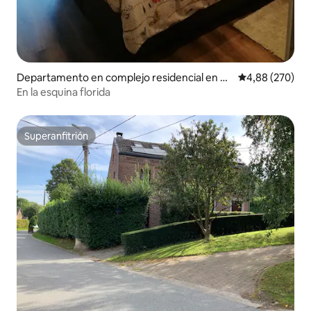
Departamento en complejo residencial en M
Calificación pr
4,88 (270)
almedy
En la esquina florida
Superanfitrión
Superanfitrión