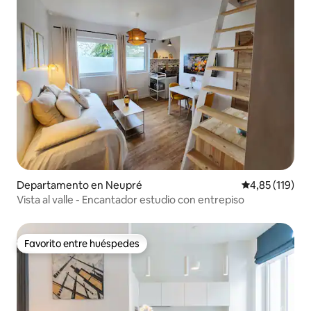
Departamento en Neupré
Calificación p
4,85 (119)
Vista al valle - Encantador estudio con entrepiso
Favorito entre huéspedes
Favorito entre huéspedes