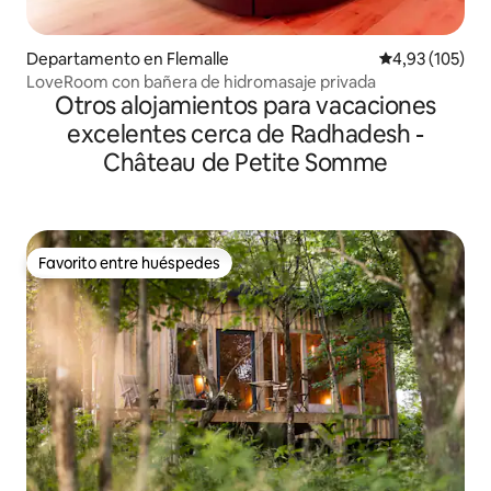
Departamento en Flemalle
Calificación p
4,93 (105)
LoveRoom con bañera de hidromasaje privada
Otros alojamientos para vacaciones
excelentes cerca de Radhadesh -
Château de Petite Somme
Favorito entre huéspedes
Favorito entre huéspedes