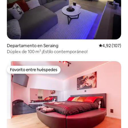
Departamento en Seraing
Calificación p
4,92 (107)
Dúplex de 100 m² ¡Estilo contemporáneo!
Favorito entre huéspedes
Favorito entre huéspedes