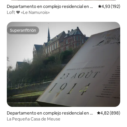
Departamento en complejo residencial en Na
Calificación p
4,93 (192)
mur
Loft ❤️ «Le Namurois»
Superanfitrión
Superanfitrión
Departamento en complejo residencial en Di
Calificación pr
4,82 (898)
nant
La Pequeña Casa de Meuse