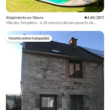
Alojamiento en Wavre
Calificación pr
4,86 (387)
Villa des Templiers - A 20 minutos del aeropuerto de
Bruselas
Favorito entre huéspedes
Favorito entre huéspedes