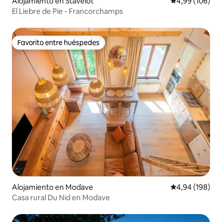
Alojamiento en Stavelot
Calificación pr
4,99 (106)
El Liebre de Pie - Francorchamps
Favorito entre huéspedes
Favorito entre huéspedes
Alojamiento en Modave
Calificación pr
4,94 (198)
Casa rural Du Nid en Modave