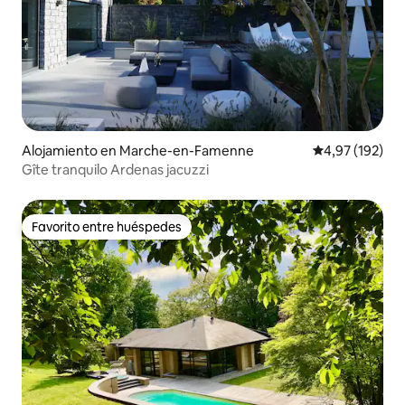
Alojamiento en Marche-en-Famenne
Calificación p
4,97 (192)
Gîte tranquilo Ardenas jacuzzi
Favorito entre huéspedes
Favorito entre huéspedes