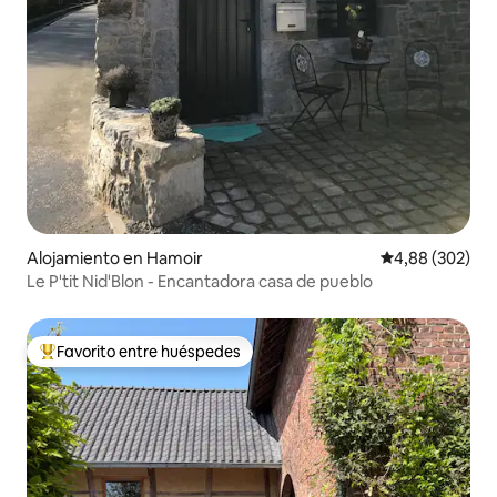
Alojamiento en Hamoir
Calificación pr
4,88 (302)
Le P'tit Nid'Blon - Encantadora casa de pueblo
Favorito entre huéspedes
Favorito entre los huéspedes más destacados