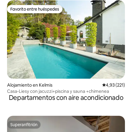
Favorito entre huéspedes
Favorito entre huéspedes
Alojamiento en Kelmis
Calificación p
4,93 (221)
Casa-Liesy con jacuzzi+piscina y sauna +chimenea
Departamentos con aire acondicionado
Superanfitrión
Superanfitrión