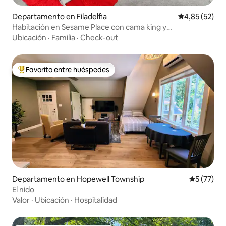
Departamento en Filadelfia
Calificación 
4,85 (52)
Habitación en Sesame Place con cama king y
aparcamiento en garaje
Ubicación
·
Familia
·
Check-out
Favorito entre huéspedes
Favorito entre los huéspedes más destacados
Departamento en Hopewell Township
Calificaci
5 (77)
El nido
Valor
·
Ubicación
·
Hospitalidad