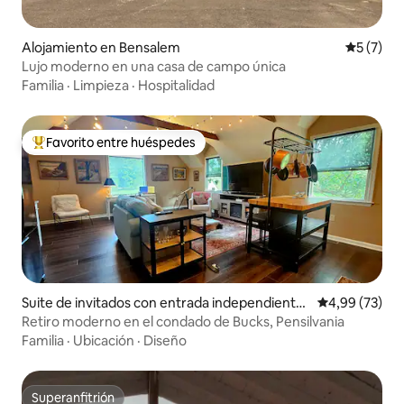
Alojamiento en Bensalem
Calificac
5 (7)
Lujo moderno en una casa de campo única
Familia
·
Limpieza
·
Hospitalidad
Favorito entre huéspedes
Favorito entre los huéspedes más destacados
Suite de invitados con entrada independiente
Calificación p
4,99 (73)
en Furlong
Retiro moderno en el condado de Bucks, Pensilvania
Familia
·
Ubicación
·
Diseño
Superanfitrión