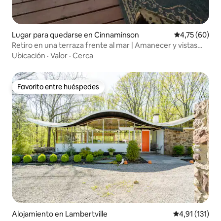
Lugar para quedarse en Cinnaminson
Calificación 
4,75 (60)
Retiro en una terraza frente al mar | Amanecer y vistas
tranquilas
Ubicación
·
Valor
·
Cerca
Favorito entre huéspedes
Favorito entre huéspedes
Alojamiento en Lambertville
Calificación p
4,91 (131)