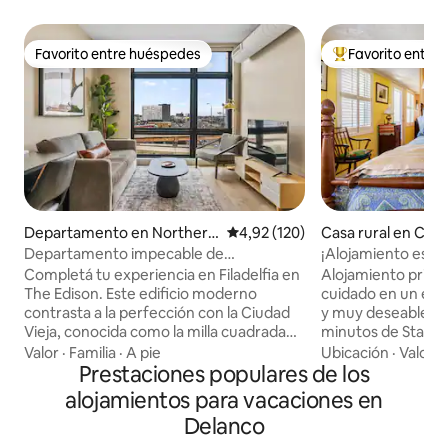
Favorito entre huéspedes
Favorito entre
Favorito entre huéspedes
Favorito entre l
Departamento en Northern
Calificación promedio: 4,92 de 5
4,92 (120)
Casa rural en Cherr
Liberties
wnship
Departamento impecable de
¡Alojamiento esco
1 habitación con terraza en la
con comedor, bañ
Completá tu experiencia en Filadelfia en
Alojamiento priv
azotea|Centro histórico|Vista premium
The Edison. Este edificio moderno
cuidado en un ent
contrasta a la perfección con la Ciudad
y muy deseable que
Vieja, conocida como la milla cuadrada
minutos de Starbu
más histórica del país. ¡Caminá hasta los
millas del centro d
Valor
·
Familia
·
A pie
Ubicación
·
Valor
·
mejores restaurantes, las tiendas, el
Prestaciones populares de los
Filadelfia. Lee, esc
Independence Hall, la Campana de la
las pilas rodeado d
alojamientos para vacaciones en
Libertad, el muelle de Race Street y
TV). Pide comida o 
Delanco
muchas cosas más! A solo 10 minutos en
completa. Conduce
Uber de los partidos de los Eagles, los
o camina hasta el 