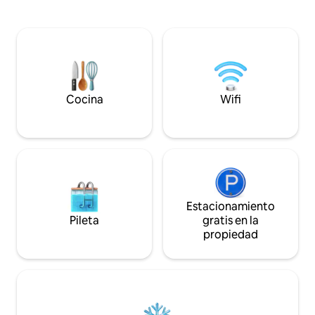
Phillies, los 76ers y los Flyers. ➢Cama
Haddonfield/PATCO
queen ➢Sofá cama queen (se
entrada independ
proporcionan sábanas)
fuera de la calle.
➢Estacionamiento en un lote cercano
aterrizaje llena d
por $20 por día ➢Terraza compartida en
viajero de ocio o 
la azotea con vistas panorámicas
exigente con un iti
➢Espacio de trabajo
Jersey/PHL.
Cocina
Wifi
➢Lavadora/secadora en la vivienda
➢Ayuda para huéspedes las 24 horas
Estacionamiento
Pileta
gratis en la
propiedad