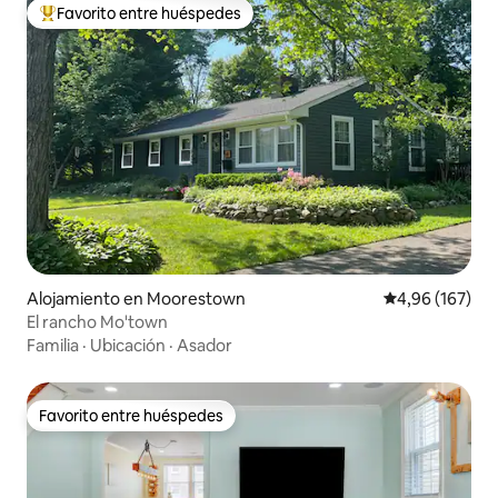
Favorito entre huéspedes
Favorito entre los huéspedes más destacados
Alojamiento en Moorestown
Calificación pr
4,96 (167)
El rancho Mo'town
Familia
·
Ubicación
·
Asador
Favorito entre huéspedes
Favorito entre huéspedes