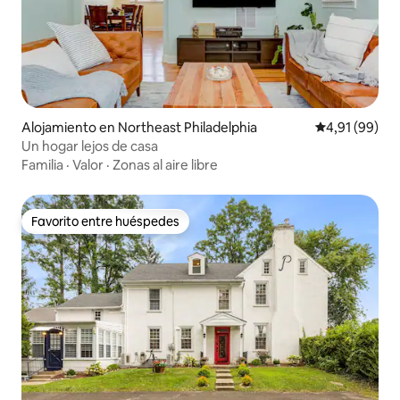
Alojamiento en Northeast Philadelphia
Calificación 
4,91 (99)
Un hogar lejos de casa
Familia
·
Valor
·
Zonas al aire libre
Favorito entre huéspedes
Favorito entre huéspedes