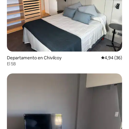
Departamento en Chivilcoy
Calificación p
4,94 (36)
El 5B