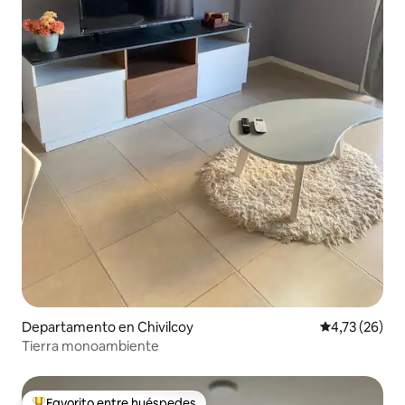
Departamento en Chivilcoy
Calificación 
4,73 (26)
Tierra monoambiente
Favorito entre huéspedes