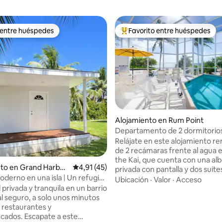
 entre huéspedes
Favorito entre huéspedes
 entre huéspedes
Favorito entre los huéspedes 
Alojamiento en Rum Point
Departamento de 2 dormitorios
agua con pileta privada cubiert
Relájate en este alojamiento r
4,99 de 5. 405 evaluaciones
de 2 recámaras frente al agua e
the Kai, que cuenta con una al
nto en Grand Harbou
Calificación promedio: 4,91 de 5. 45 evaluac
4,91 (45)
privada con pantalla y dos suite
oderno en una isla | Un refugio
cama tamaño king y vistas al ag
Ubicación
·
Valor
·
Acceso
en el jardín
 privada y tranquila en un barrio
suite superior tiene un balcón p
al seguro, a solo unos minutos
mientras que la inferior se abre
, restaurantes y
directamente a la terraza de la 
capate a este
Un sofá cama tiene capacidad 