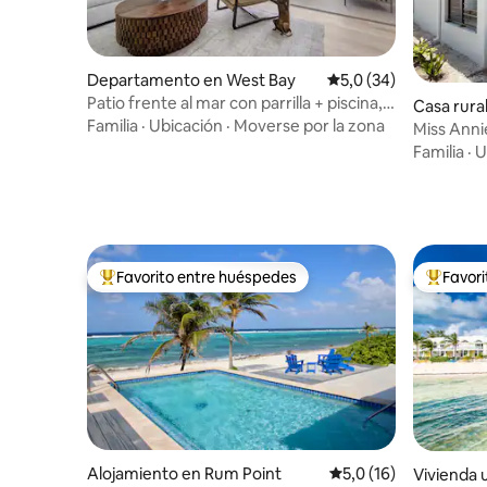
Departamento en West Bay
Calificación promedio
5,0 (34)
Patio frente al mar con parrilla + piscina,
Casa rura
gimnasio y spa
Familia
·
Ubicación
·
Moverse por la zona
Miss Anni
Familia
·
U
Favorito entre huéspedes
Favor
Favorito entre los huéspedes más destacados
Favorito
Alojamiento en Rum Point
Calificación promedio
5,0 (16)
Vivienda u