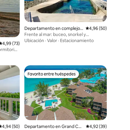
iones
Departamento en complejo r
Calificación promedio:
4,96 (50)
esidencial en West Bay
Frente al mar: buceo, snorkel y
restaurante
Ubicación
·
Valor
·
Estacionamiento
Calificación promedio: 4,99 de 5. 73 evaluaciones
4,99 (73)
rmitorio
Favorito entre huéspedes
Favorito entre huéspedes
Calificación promedio: 4,94 de 5. 50 evaluaciones
4,94 (50)
Departamento en Grand Cay
Calificación promedio:
4,92 (39)
iones