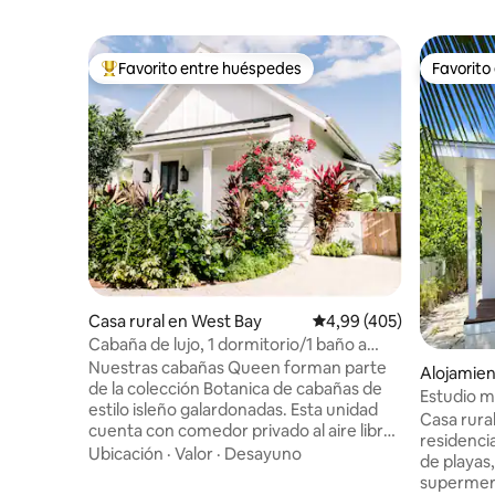
Favorito entre huéspedes
Favorito
Favorito entre los huéspedes más destacados
Favorito
Casa rural en West Bay
Calificación promedio: 
4,99 (405)
Cabaña de lujo, 1 dormitorio/1 baño a
pasos de la piscina y de 7 Mile Beach
Nuestras cabañas Queen forman parte
Alojamie
de la colección Botanica de cabañas de
r
Estudio m
estilo isleño galardonadas. Esta unidad
tranquilo 
Casa rural
cuenta con comedor privado al aire libre
residenci
y ducha de jardín. En Botanica, nos
Ubicación
·
Valor
·
Desayuno
de playas
centramos en el lujo informal, los detalles
supermercados. Es
de ensueño y los servicios de alta gama.