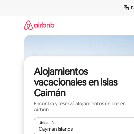
Ir
P
al
contenido
Alojamientos
vacacionales en Islas
Caimán
Encontrá y reservá alojamientos únicos en
Airbnb
Ubicación
Cuando los resultados estén disponibles, navegá c