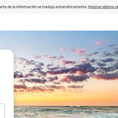
arte de la información se tradujo automáticamente. 
Mostrar idioma or
on las teclas de flecha hacia arriba y hacia abajo o explorá deslizando