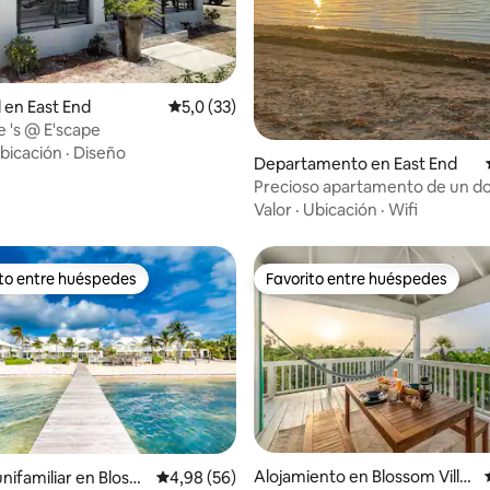
: 5,0 de 5. 34 evaluaciones
l en East End
Calificación promedio: 5,0 de 5. 33 evaluac
5,0 (33)
e 's @ E'scape
bicación
·
Diseño
Departamento en East End
Precioso apartamento de un do
con vistas a la playa y cabaña.
Valor
·
Ubicación
·
Wifi
ito entre huéspedes
Favorito entre huéspedes
 entre los huéspedes más destacados
Favorito entre huéspedes
: 5,0 de 5. 16 evaluaciones
Alojamiento en Blossom Villa
nifamiliar en Blosso
Calificación promedio: 4,98 de 5. 56 evaluac
4,98 (56)