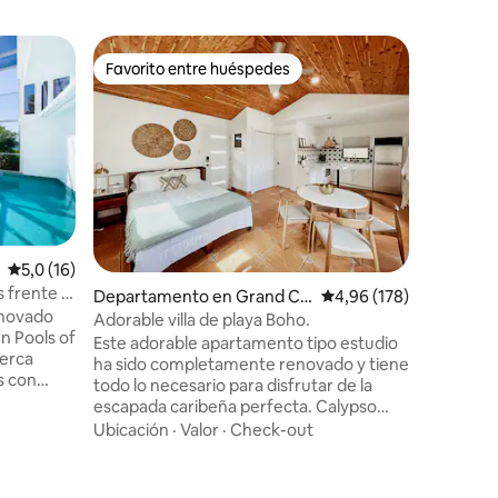
Departam
Favorito entre huéspedes
Favorit
más destacados
Favorito entre huéspedes
Favorit
esidencia
Blissful, 
Grand H
Experimen
en la en
Grand Ha
apartame
con como
Ubicació
con una 
piscina e
Con supe
Calificación promedio: 5,0 de 5. 16 evaluaciones
5,0 (16)
de opcio
 frente al
Departamento en Grand Ca
Calificación promedio: 
4,96 (178)
al aire li
a
enovado
yman
ofrece u
Adorable villa de playa Boho.
n Pools of
comodidad
Este adorable apartamento tipo estudio
berca
buscas a
ha sido completamente renovado y tiene
iones
s con
nuestro 
todo lo necesario para disfrutar de la
ua. La
estancia 
escapada caribeña perfecta. Calypso
rivado,
Caimán.
Cove está justo enfrente de la famosa
Ubicación
·
Valor
·
Check-out
playa Seven Mile Beach, donde podrás
alberca.
nadar en el mar azul cristalino todos los
para dos
días. El estudio tiene un balcón para que