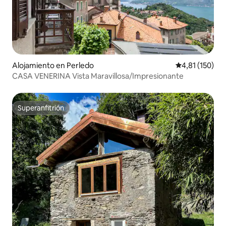
Alojamiento en Perledo
Calificación p
4,81 (150)
CASA VENERINA Vista Maravillosa/Impresionante
Superanfitrión
Superanfitrión