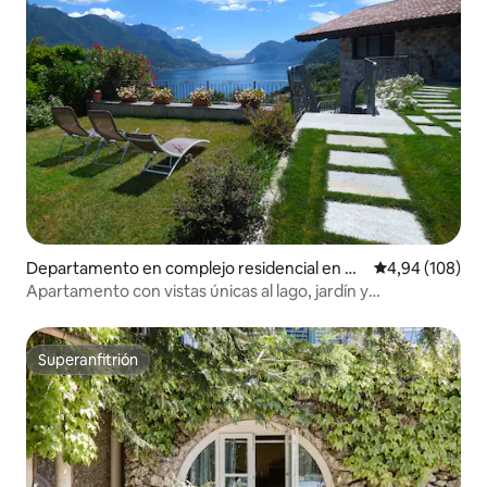
Departamento en complejo residencial en Be
Calificación pr
4,94 (108)
llagio
Apartamento con vistas únicas al lago, jardín y
aparcamiento.
Superanfitrión
Superanfitrión