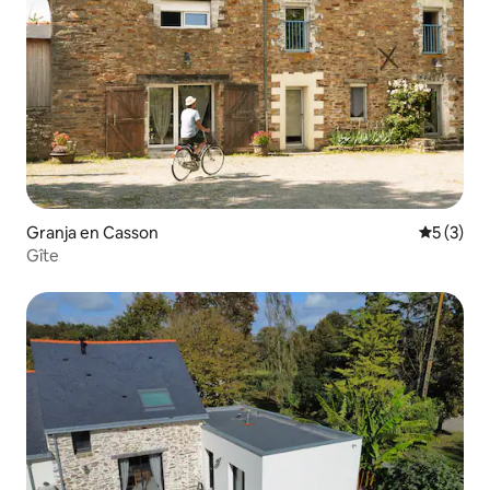
Granja en Casson
Calificac
5 (3)
Gîte