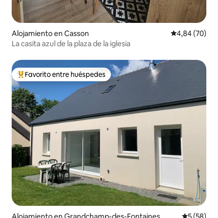
Alojamiento en Casson
Calificación p
4,84 (70)
La casita azul de la plaza de la iglesia
Favorito entre huéspedes
Favorito entre los huéspedes más destacados
Alojamiento en Grandchamp-des-Fontaines
Calificaci
5 (58)