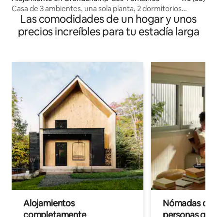
Casa de 3 ambientes, una sola planta, 2 dormitorios
Las comodidades de un hogar y unos
Queen
precios increíbles para tu estadía larga
Alojamientos
Nómadas digit
completamente
personas que 