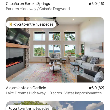
Cabaña en Eureka Springs
Calificación
5,0 (46)
Parkers Hideaway / Cabaña Dogwood
Favorito entre huéspedes
Favorito entre los huéspedes más destacados
Alojamiento en Garfield
Calificación
5,0 (82)
Lake Dreams Hideaway | 10 acres | Vistas impresionantes
Favorito entre huéspedes