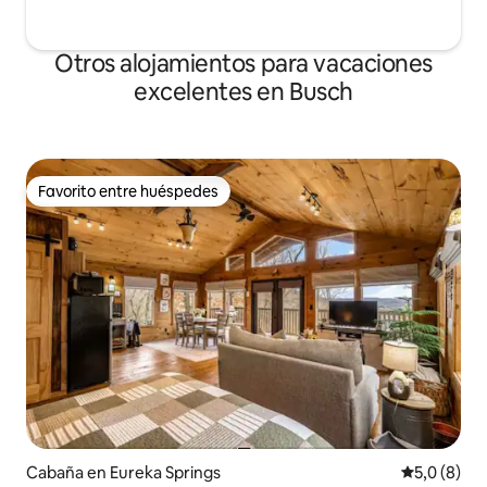
Otros alojamientos para vacaciones
excelentes en Busch
Favorito entre huéspedes
Favorito entre huéspedes
Cabaña en Eureka Springs
Calificació
5,0 (8)