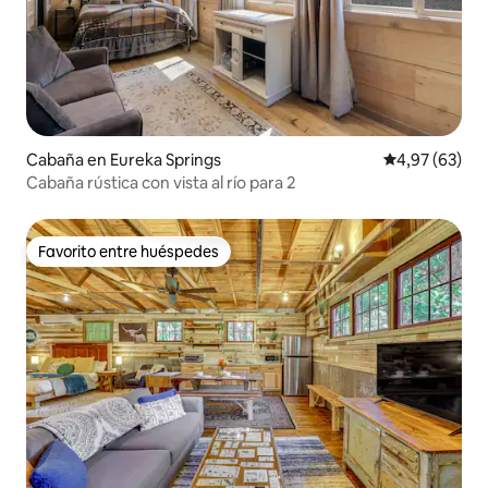
Cabaña en Eureka Springs
Calificación p
4,97 (63)
Cabaña rústica con vista al río para 2
Favorito entre huéspedes
Favorito entre huéspedes