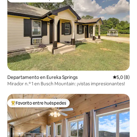
Favorito entre huéspedes
Departamento en Eureka Springs
Calificació
5,0 (8)
Mirador n.º 1 en Busch Mountain: ¡vistas impresionantes!
Favorito entre huéspedes
Favorito entre los huéspedes más destacados