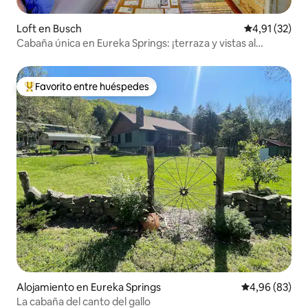
Loft en Busch
Calificación 
4,91 (32)
Cabaña única en Eureka Springs: ¡terraza y vistas al
bosque!
Favorito entre huéspedes
Favorito entre los huéspedes más destacados
Alojamiento en Eureka Springs
Calificación p
4,96 (83)
La cabaña del canto del gallo