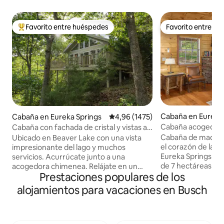
Favorito entre huéspedes
Favorito entre h
Favorito entre los huéspedes más destacados
Favorito entre h
Cabaña en Eureka 
Cabaña en Eureka Springs
Calificación promedio: 4,96 de 5.
4,96 (1475)
Cabaña acogedora c
Cabaña con fachada de cristal y vistas al
Smart TV
lago
Cabaña de madera
Ubicado en Beaver Lake con una vista
el corazón de las
impresionante del lago y muchos
Eureka Springs * Refugio en un bosque
servicios. Acurrúcate junto a una
de 7 hectáreas a s
acogedora chimenea. Relájate en un
Prestaciones populares de los
Beaver Lake y a 7
jacuzzi para dos a la luz de las velas (no
Leatherwood. * Di
es una bañera de hidromasaje) con vista
alojamientos para vacaciones en Busch
completa * Deck pr
al hermoso paisaje de las montañas
atrás con jacuzzi y
Ozark. Duerme en una cama tamaño
Bañera con jacuzzi. * 
king Sleep Number con la parte superior
inteligente de 50 
acolchada mientras contemplas las