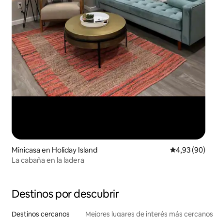
Minicasa en Holiday Island
Calificación p
4,93 (90)
La cabaña en la ladera
Destinos por descubrir
Destinos cercanos
Mejores lugares de interés más cercanos