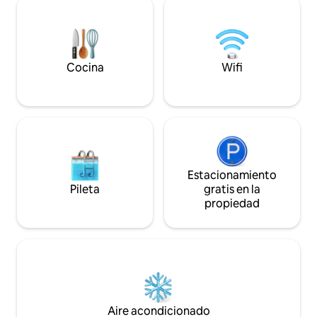
Netflix. * Chimenea e
estrellas y las copas de los árboles a
proporciona café t
través de los frontones de vidrio.
A pocos minutos d
Disfruta de la terraza con parrilla de gas
senderismo, sende
y una cocina completa, totalmente
montaña, canotaje
equipada con utensilios y suministros.
Cocina
Wifi
tiendas. * A 8 km (5 millas) del centro
Cargo por mascota: $75 por el 1er perro;
histórico de Eurek
$25 por el 2do perro. Máximo 2. No se
admiten gatos
Estacionamiento
Pileta
gratis en la
propiedad
Aire acondicionado