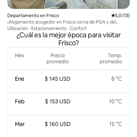
Departamento en Frisco
Calificación
5,0 (13)
¡Alojamiento acogedor en Frisco cerca de PGA y del
Toyota Stadium!
Ubicación
·
Estacionamiento
·
Confort
¿Cuál es la mejor época para visitar
Frisco?
Mes
Precio
Temp.
promedio
promedio
Ene
$ 145 USD
8 °C
Feb
$ 153 USD
10 °C
Mar
$ 160 USD
15 °C