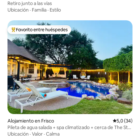
Retiro junto a las vías
Ubicación
·
Familia
·
Estilo
Favorito entre huéspedes
Favorito entre los huéspedes más destacados
Alojamiento en Frisco
Calificación
5,0 (34)
Pileta de agua salada + spa climatizado + cerca de The Star
+ PGA
Ubicación
·
Valor
·
Calma