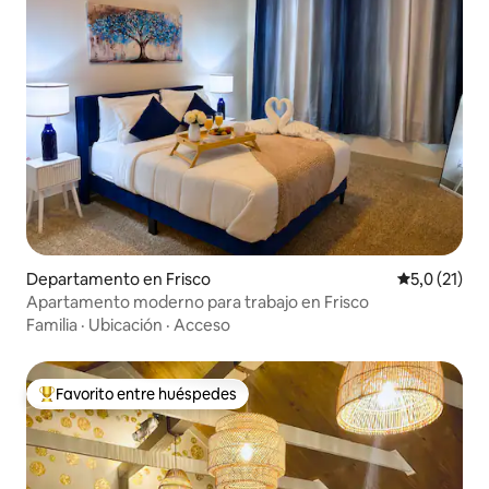
Departamento en Frisco
Calificación
5,0 (21)
Apartamento moderno para trabajo en Frisco
Familia
·
Ubicación
·
Acceso
Favorito entre huéspedes
Favorito entre los huéspedes más destacados