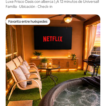
Luxe Frisco Oasis con alberca | ¡A 12 minutos de Universal!
Familia
·
Ubicación
·
Check-in
Favorito entre huéspedes
Favorito entre huéspedes