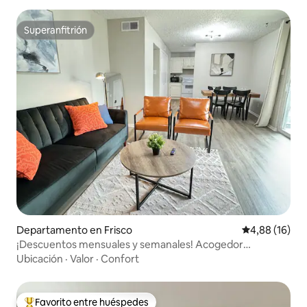
Superanfitrión
Superanfitrión
Departamento en Frisco
Calificación 
4,88 (16)
¡Descuentos mensuales y semanales! Acogedor
departamento en el centro de Frisco 2 dormitorios 1 baño
Ubicación
·
Valor
·
Confort
Favorito entre huéspedes