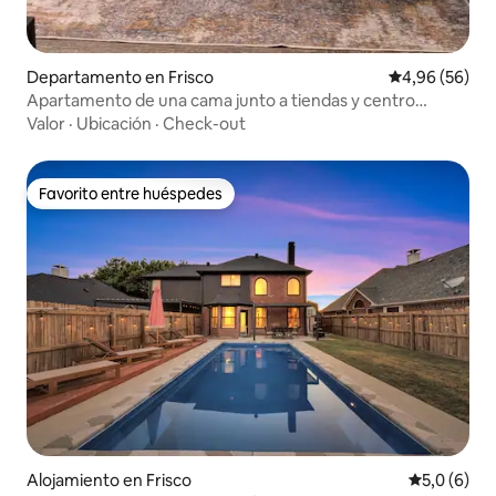
Departamento en Frisco
Calificación p
4,96 (56)
Apartamento de una cama junto a tiendas y centro
comercial
Valor
·
Ubicación
·
Check-out
Favorito entre huéspedes
Favorito entre huéspedes
Alojamiento en Frisco
Calificació
5,0 (6)