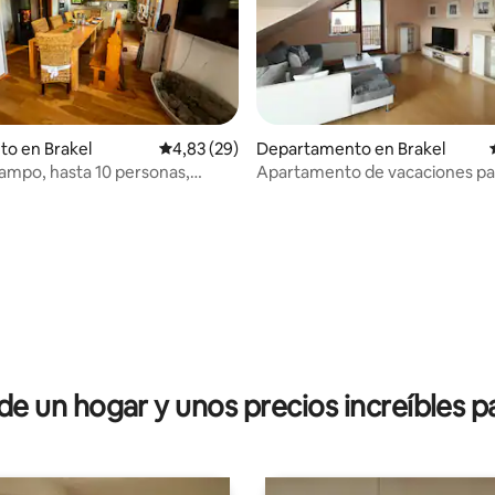
 4,97 de 5. 92 evaluaciones
to en Brakel
Calificación promedio: 4,83 de 5. 29 evaluac
4,83 (29)
Departamento en Brakel
ampo, hasta 10 personas,
Apartamento de vacaciones pa
imenea, jardín
sentirte bien en un ambiente p
 un hogar y unos precios increíbles pa