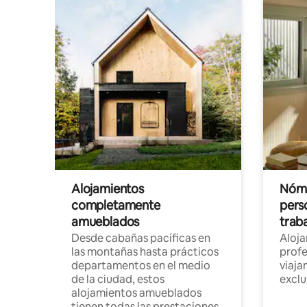
Alojamientos
Nóma
completamente
pers
amueblados
trab
Desde cabañas pacíficas en
Aloj
las montañas hasta prácticos
profe
departamentos en el medio
viaja
de la ciudad, estos
exclu
alojamientos amueblados
tienen todas las prestaciones