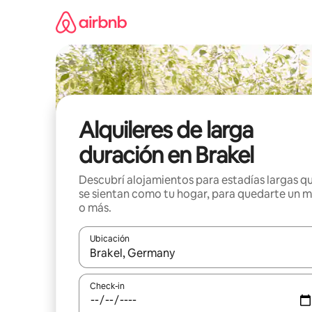
Ir
al
contenido
Alquileres de larga
duración en Brakel
Descubrí alojamientos para estadías largas q
se sientan como tu hogar, para quedarte un 
o más.
Ubicación
Cuando los resultados estén disponibles, navegá c
Check-in