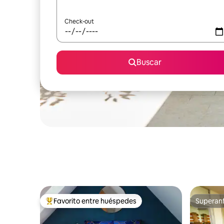
Check-out
Buscar
Favorito entre huéspedes
Superanf
Favorito entre los huéspedes más destacados
Superanf