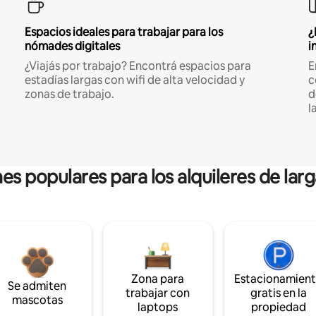
Espacios ideales para trabajar para los
¿
nómades digitales
i
¿Viajás por trabajo? Encontrá espacios para
E
estadías largas con wifi de alta velocidad y
c
zonas de trabajo.
d
l
es populares para los alquileres de lar
Zona para
Estacionamien
Se admiten
trabajar con
gratis en la
mascotas
laptops
propiedad