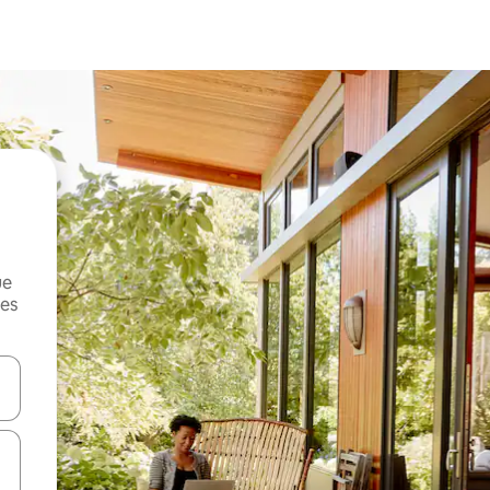
ue
mes
on las teclas de flecha hacia arriba y hacia abajo o explorá deslizando