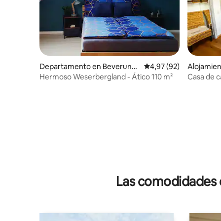
Departamento en Beverung
Calificación promedio:
4,97 (92)
Alojamien
en
Hermoso Weserbergland - Ático 110 m²
Casa de c
sauna, ch
Las comodidades de