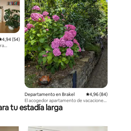
iones
Calificación promedio: 4,94 de 5. 54 evaluaciones
4,94 (54)
ra
erfecto
Departamento en Brakel
Calificación promedio:
4,96 (84)
El acogedor apartamento de vacaciones
ra tu estadía larga
de Ana