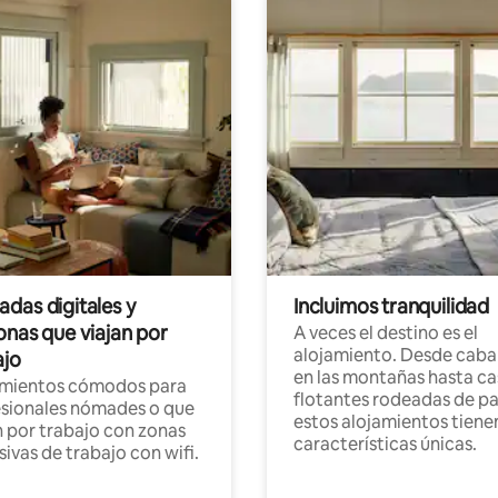
das digitales y
Incluimos tranquilidad
onas que viajan por
A veces el destino es el
alojamiento. Desde caba
ajo
en las montañas hasta ca
amientos cómodos para
flotantes rodeadas de pa
sionales nómades o que
estos alojamientos tiene
n por trabajo con zonas
características únicas.
sivas de trabajo con wifi.