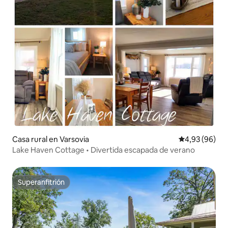
Casa rural en Varsovia
Calificación p
4,93 (96)
Lake Haven Cottage • Divertida escapada de verano
Superanfitrión
Superanfitrión