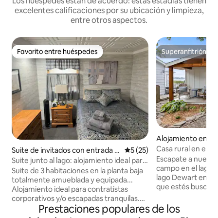
Los huéspedes están de acuerdo: estas estadías tienen
excelentes calificaciones por su ubicación y limpieza,
entre otros aspectos.
Favorito entre huéspedes
Superanfitrión
Favorito entre huéspedes
Superanfitrión
Alojamiento en Si
Casa rural en el l
Suite de invitados con entrada in
Calificación promedio: 5 de 
5 (25)
Escapate a nuestr
dependiente en Varsovia
Suite junto al lago: alojamiento ideal para
campo en el lago, 
viajes de negocios de 80 metros
Suite de 3 habitaciones en la planta baja
lago Dewart en Sir
cuadrados
totalmente amueblada y equipada...
que estés buscand
Alojamiento ideal para contratistas
relajante o una e
corporativos y/o escapadas tranquilas.
este acogedor ref
Prestaciones populares de los
Ropa de cama nueva, electrodomésticos
impresionantes vis
nuevos, cafetera espresso, agua y hielo