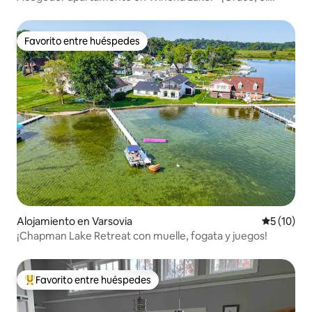
pueblo y el lago!
Favorito entre huéspedes
Favorito entre huéspedes
Alojamiento en Varsovia
Calificaci
5 (10)
¡Chapman Lake Retreat con muelle, fogata y juegos!
Favorito entre huéspedes
Favorito entre los huéspedes más destacados