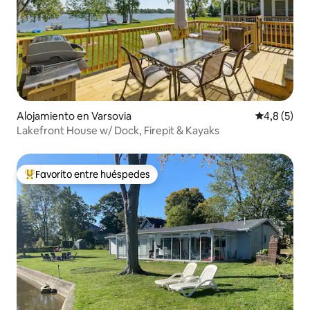
Alojamiento en Varsovia
Calificació
4,8 (5)
Lakefront House w/ Dock, Firepit & Kayaks
Favorito entre huéspedes
Favorito entre los huéspedes más destacados