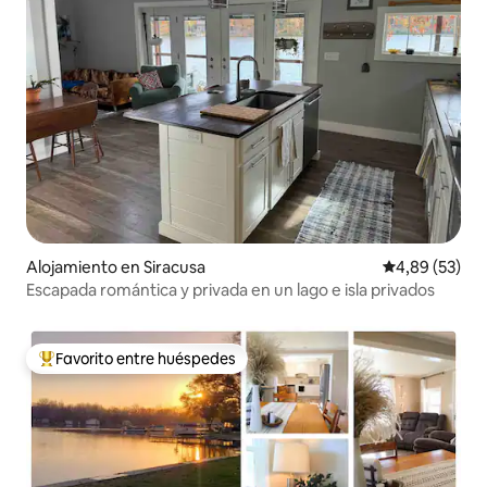
Alojamiento en Siracusa
Calificación p
4,89 (53)
Escapada romántica y privada en un lago e isla privados
Favorito entre huéspedes
Favorito entre los huéspedes más destacados