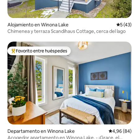
Alojamiento en Winona Lake
Calificaci
5 (43)
Chimenea y terraza Scandihaus Cottage, cerca del lago
Favorito entre huéspedes
Favorito entre los huéspedes más destacados
Departamento en Winona Lake
Calificación p
4,96 (84)
Acogedor apartamento en Winona Lake. - ¡Grace, el