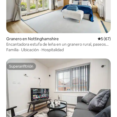
Granero en Nottinghamshire
Calificaci
5 (67)
Encantadora estufa de leña en un granero rural, paseos
aptos para perros
Familia
·
Ubicación
·
Hospitalidad
Superanfitrión
Superanfitrión