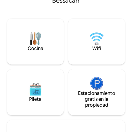
Bessacarr
Water Works, una 
y relajante por negocios o placer.
tratamiento de ag
Estancia larga o estancia corta. ¡Ubicado
convertida en uso 
en el hermoso pueblo de Branton con 2
que aparece en el
fantásticos pubs, YWP a menos de 2
Grand Designs. Disponible para estadías
millas de distancia y mucho más!
de una sola noche
reservas de 3 noc
Cocina
Wifi
Estacionamiento
Pileta
gratis en la
propiedad