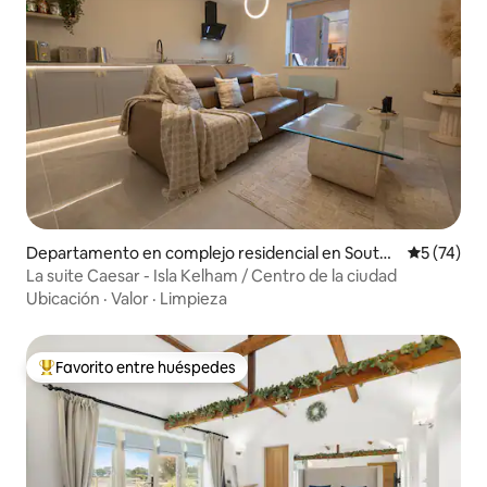
Departamento en complejo residencial en South
Calificaci
5 (74)
Yorkshire
La suite Caesar - Isla Kelham / Centro de la ciudad
Ubicación
·
Valor
·
Limpieza
Favorito entre huéspedes
Favorito entre los huéspedes más destacados