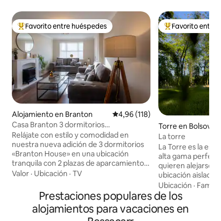
Favorito entre huéspedes
Favorito entre
Favorito entre los huéspedes más destacados
Favorito entre l
Alojamiento en Branton
Calificación promedio: 4,96 de 5
4,96 (118)
Casa Branton 3 dormitorios
Torre en Bolsover
familia/trabajo/5 minutos a YWP
Relájate con estilo y comodidad en
La torre
nuestra nueva adición de 3 dormitorios
La Torre es la es
«Branton House» en una ubicación
alta gama perfect
tranquila con 2 plazas de aparcamiento
quieren alejarse d
designadas en el lugar, un bonito jardín
Valor
·
Ubicación
·
TV
ubicación aislada y 
con patio y una amplia sala de estar.
Torre se ha conve
Ubicación
·
Familia
Branton House se ha modernizado a un
Prestaciones populares de los
para su uso como a
nivel muy alto y tiene todo lo que
que anteriormente
alojamientos para vacaciones en
necesitas y más de lo que un hotel tiene
auxiliar no utiliz
que ofrecer para una estancia agradable