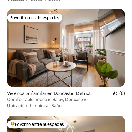
Favorito entre huéspedes
Favorito entre huéspedes
Vivienda unifamiliar en Doncaster District
Calificac
5 (6)
Comfortable house in Balby, Doncaster
Ubicación
·
Limpieza
·
Baño
Favorito entre huéspedes
Favorito entre los huéspedes más destacados