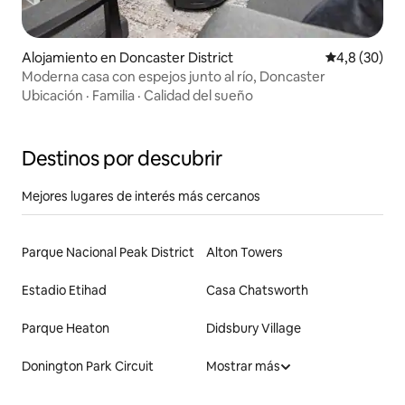
Alojamiento en Doncaster District
Calificación
4,8 (30)
Moderna casa con espejos junto al río, Doncaster
Ubicación
·
Familia
·
Calidad del sueño
Destinos por descubrir
Mejores lugares de interés más cercanos
Parque Nacional Peak District
Alton Towers
Estadio Etihad
Casa Chatsworth
Parque Heaton
Didsbury Village
Donington Park Circuit
Mostrar más