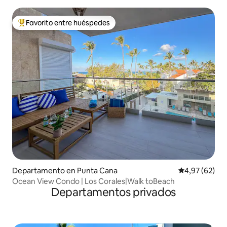
Favorito entre huéspedes
Favorito entre los huéspedes más destacados
Departamento en Punta Cana
Calificación p
4,97 (62)
Ocean View Condo | Los Corales|Walk toBeach
Departamentos privados