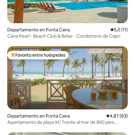
Departamento en Punta Cana
Calificación
5,0 (11)
Cana Pearl - Beach Club & Relax - Condominio de Capri
Favorito entre huéspedes
Favorito entre los huéspedes más destacados
Departamento en Punta Cana
Calificación p
4,87 (63)
Apartamento de playa #C frente al mar de 860 pies
cuadrados