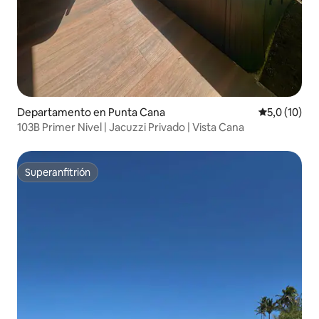
Departamento en Punta Cana
Calificación
5,0 (10)
103B Primer Nivel | Jacuzzi Privado | Vista Cana
Superanfitrión
Superanfitrión