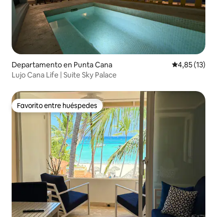
Departamento en Punta Cana
Calificación 
4,85 (13)
Lujo Cana Life | Suite Sky Palace
Favorito entre huéspedes
Favorito entre huéspedes