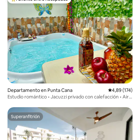
Favorito entre los huéspedes más destacados
Departamento en Punta Cana
Calificación p
4,89 (174)
Estudio romántico • Jacuzzi privado con calefacción • Aire
acondicionado
Superanfitrión
Superanfitrión