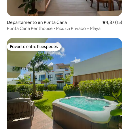
Departamento en Punta Cana
Calificación 
4,87 (15)
Punta Cana Penthouse • Picuzzi Privado + Playa
Favorito entre huéspedes
Favorito entre huéspedes