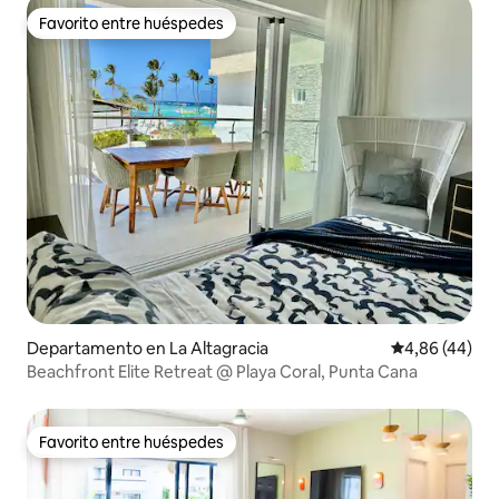
Favorito entre huéspedes
Favorito entre huéspedes
Departamento en La Altagracia
Calificación p
4,86 (44)
Beachfront Elite Retreat @ Playa Coral, Punta Cana
Favorito entre huéspedes
Favorito entre huéspedes