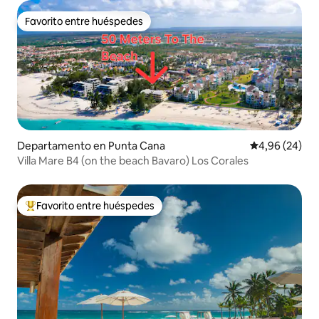
Favorito entre huéspedes
Favorito entre huéspedes
Departamento en Punta Cana
Calificación p
4,96 (24)
Villa Mare B4 (on the beach Bavaro) Los Corales
Favorito entre huéspedes
Favorito entre los huéspedes más destacados