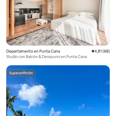
Departamento en Punta Cana
Calificación 
4,81 (68)
Studio con Balcón & Desayuno en Punta Cana
Superanfitrión
Superanfitrión