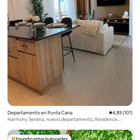
Departamento en Punta Cana
Calificación p
4,85 (101)
Harmony Serena, nuevo departamento, Residence
PuntaCana
Favorito entre huéspedes