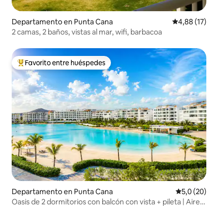
Departamento en Punta Cana
Calificación 
4,88 (17)
2 camas, 2 baños, vistas al mar, wifi, barbacoa
Favorito entre huéspedes
Favorito entre los huéspedes más destacados
Departamento en Punta Cana
Calificación
5,0 (20)
Oasis de 2 dormitorios con balcón con vista + pileta | Aire
acondicionado incluido