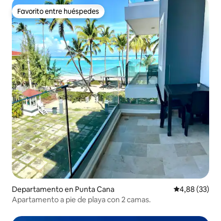
Favorito entre huéspedes
Favorito entre huéspedes
Departamento en Punta Cana
Calificación p
4,88 (33)
Apartamento a pie de playa con 2 camas.