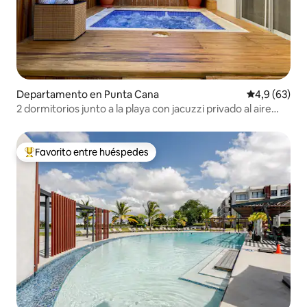
Departamento en Punta Cana
Calificación
4,9 (63)
2 dormitorios junto a la playa con jacuzzi privado al aire
libre
Favorito entre huéspedes
Favorito entre los huéspedes más destacados