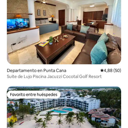
Departamento en Punta Cana
Calificación p
4,88 (50)
Suite de Lujo Piscina Jacuzzi Cocotal Golf Resort
Favorito entre huéspedes
Favorito entre huéspedes