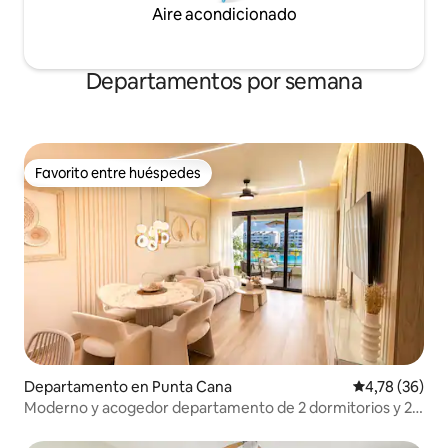
Aire acondicionado
Departamentos por semana
Favorito entre huéspedes
Favorito entre huéspedes
Departamento en Punta Cana
Calificación 
4,78 (36)
Moderno y acogedor departamento de 2 dormitorios y 2
baños en el centro de Punta Cana