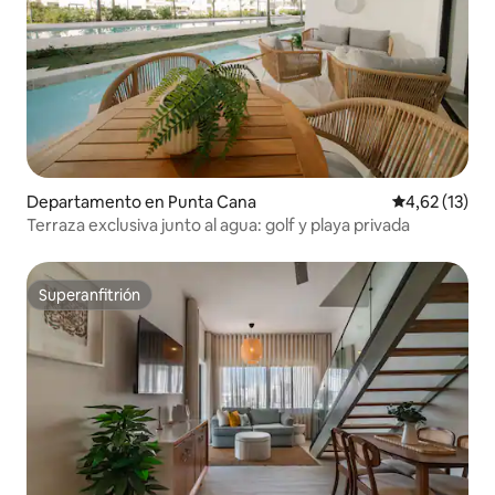
Departamento en Punta Cana
Calificación 
4,62 (13)
Terraza exclusiva junto al agua: golf y playa privada
Superanfitrión
Superanfitrión