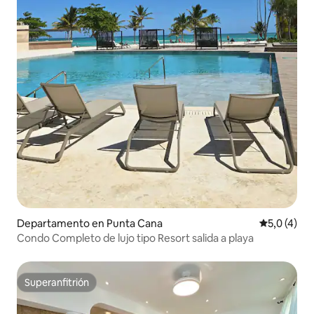
Departamento en Punta Cana
Calificació
5,0 (4)
Condo Completo de lujo tipo Resort salida a playa
Superanfitrión
Superanfitrión