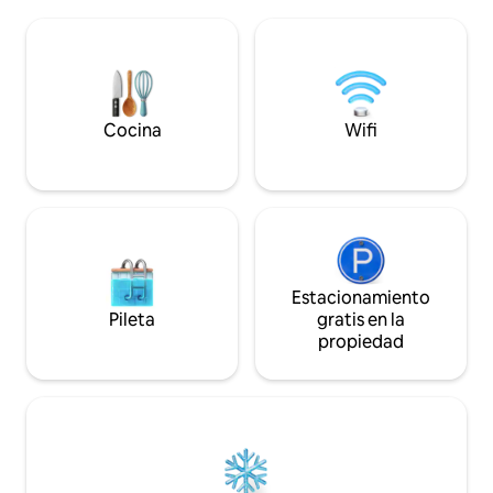
transportarán. Las unidades de aire
cafés, tiendas y ac
acondicionado y los ventiladores de cada
Ideal para parejas
espacio mantienen las habitaciones
que buscan una es
frescas, incluso en los días más
estilo. Frente a la 
calurosos. ¡La cocina totalmente surtida
inolvidables al mar
cuenta con todos los elementos
esenciales que necesitas para preparar
Cocina
Wifi
una deliciosa comida!
Estacionamiento
Pileta
gratis en la
propiedad