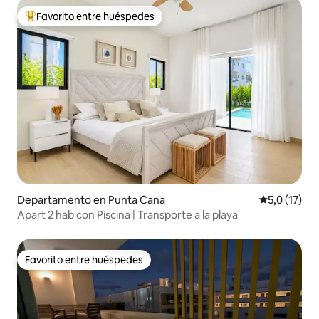
Favorito entre huéspedes
Favorito entre los huéspedes más destacados
Departamento en Punta Cana
Calificación
5,0 (17)
Apart 2 hab con Piscina | Transporte a la playa
Favorito entre huéspedes
Favorito entre huéspedes