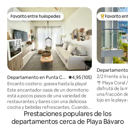
Favorito entre huéspedes
Favorito entre
Favorito entre huéspedes
Favorito entre l
Departamento en
2/2 Frente a la pla
Departamento en Punta Ca
Calificación promedio: 4,95 de 5
4,95 (105)
al aeropuerto PUJ
🌴 Playa Coral / J
na
Encanto costero: ¡pasea hasta la playa!
disfrutá de la mism
Este encantador oasis de un dormitorio
una fracción de su
está a pocos pasos de una variedad de
lujo en la playa de
restaurantes y bares con una deliciosa
costas más hermos
cocina y bebidas refrescantes. Cuando
Coral ofrece dep
Prestaciones populares de los
estés listo para sentir la arena entre los
frente a la playa, u
dedos de los pies, date un paseo de 10
departamentos cerca de Playa Bávaro
zona de playa pri
minutos hasta la playa de Corales. El
las 24 horas, los 7
agua cristalina y la suave brisa te
Estás a pocos paso