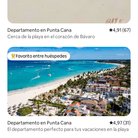
Departamento en Punta Cana
Calificación 
4,91 (67)
Cerca de la playa en el corazón de Bávaro
Favorito entre huéspedes
Favorito entre los huéspedes más destacados
Departamento en Punta Cana
Calificación 
4,97 (31)
El departamento perfecto para tus vacaciones en la playa