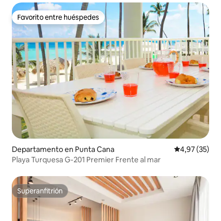
Favorito entre huéspedes
Favorito entre huéspedes
Departamento en Punta Cana
Calificación 
4,97 (35)
Playa Turquesa G-201 Premier Frente al mar
Superanfitrión
Superanfitrión