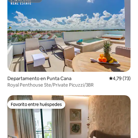
Superanfitrión
Departamento en Punta Cana
Calificación 
4,79 (73)
Royal Penthouse Ste/Private Picuzzi/3BR
Favorito entre huéspedes
Favorito entre huéspedes