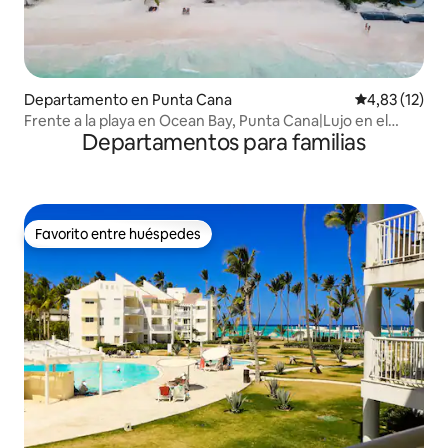
Departamento en Punta Cana
Calificación 
4,83 (12)
Frente a la playa en Ocean Bay, Punta Cana|Lujo en el
Departamentos para familias
paraíso
Favorito entre huéspedes
Favorito entre huéspedes