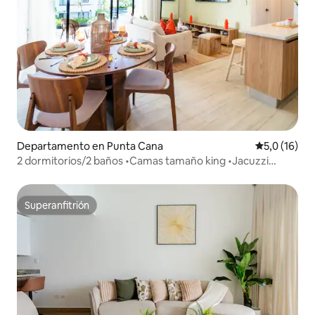
Departamento en Punta Cana
Calificación
5,0 (16)
2 dormitorios/2 baños •Camas tamaño king •Jacuzzi
privado y piscina junto a la playa
Superanfitrión
Superanfitrión