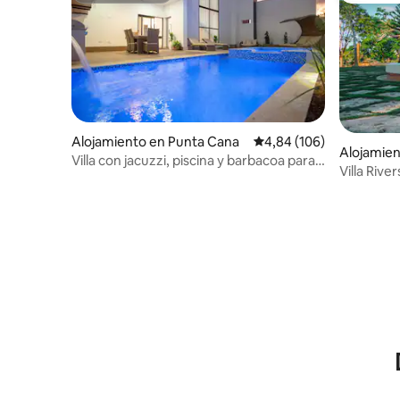
Alojamiento en Punta Cana
Calificación promedio: 
4,84 (106)
Alojamien
Villa con jacuzzi, piscina y barbacoa para
Villa River
12 personas
a la natur