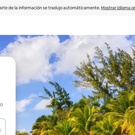
arte de la información se tradujo automáticamente. 
Mostrar idioma or
ho
on las teclas de flecha hacia arriba y hacia abajo o explorá deslizando