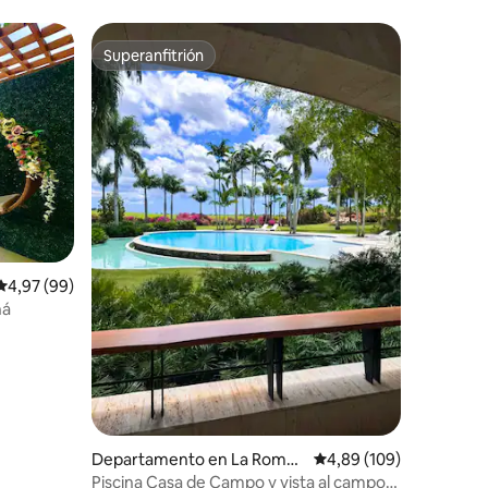
Superanfitrión
más destacados
Superanfitrión
iones
Calificación promedio: 4,97 de 5. 99 evaluaciones
4,97 (99)
ná
Departamento en La Roman
Calificación promedio: 
4,89 (109)
a
Piscina Casa de Campo y vista al campo