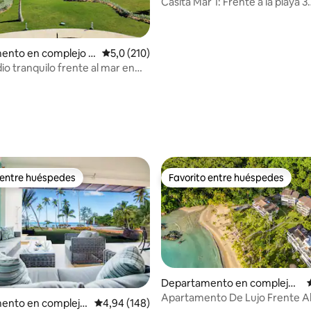
esidencial en Las Terrenas
Casita Mar 1: Frente a la playa 3
dormitorios con pileta privada/p
ento en complejo r
Calificación promedio: 5,0 de 5. 210 evaluac
5,0 (210)
l en Punta Cana
io tranquilo frente al mar en
lmera
4,98 de 5. 142 evaluaciones
 entre huéspedes
Favorito entre huéspedes
 entre huéspedes
Favorito entre huéspedes
Departamento en complejo r
esidencial en Las Terrenas
Apartamento De Lujo Frente Al
ento en complejo
Calificación promedio: 4,94 de 5. 148 evaluac
4,94 (148)
Playa Bonita