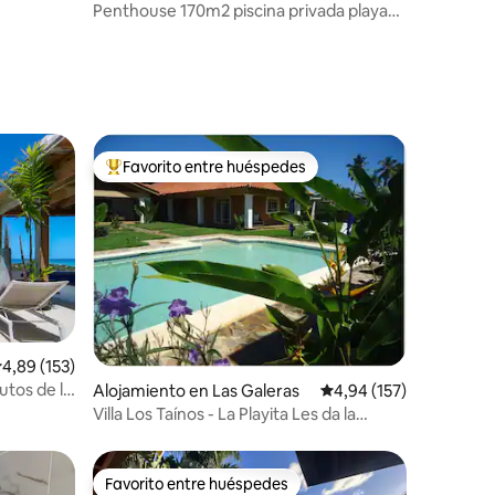
esidencial en Punta Cana
Penthouse 170m2 piscina privada playa
100m
Favorito entre huéspedes
Favorito entre los huéspedes más destacados
alificación promedio: 4,89 de 5. 153 evaluaciones
4,89 (153)
iones
utos de la
Alojamiento en Las Galeras
Calificación promedio: 
4,94 (157)
Villa Los Taínos - La Playita Les da la
bienvenida
Favorito entre huéspedes
Favorito entre huéspedes