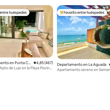
 entre huéspedes
Favorito entre huéspedes
 entre huéspedes
Favorito entre los huéspedes 
4,94 de 5. 126 evaluaciones
ento en Punta Ca
Calificación promedio: 4,85 de 5. 467 evaluac
4,85 (467)
Departamento en La Aguada
Apto de Lujo en la Playa Piscina
Apartamento sereno en Sama