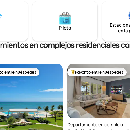
 para tu comodidad. ¡Disfruta de
sus utilidades. El desayuno de bienvenida
ntes vistas al mar en toda la
está incluido en armarios y nevera 
jate con el sonido del arroyo y
elabores a tu gusto. Wifi Starlink y mobil,
en el paisaje tropical!
BBQ, juegos de playa, chailones
Estacion
Pileta
en la
amientos en complejos residenciales con
ito entre huéspedes
Favorito entre huéspedes
 entre los huéspedes más destacados
Favorito entre los huéspedes 
Departamento en complejo r