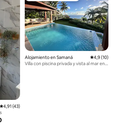
iones
Alojamiento en Samaná
Calificación promedi
4,9 (10)
Villa con piscina privada y vista al mar en
Samaná
Calificación promedio: 4,91 de 5. 43 evaluaciones
4,91 (43)
s
o