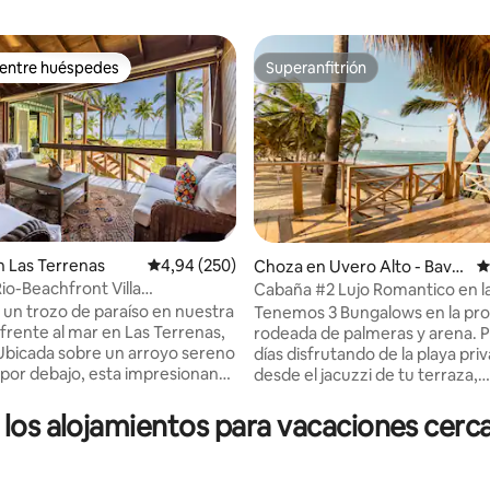
 entre huéspedes
Superanfitrión
 entre huéspedes
Superanfitrión
4,98 de 5. 196 evaluaciones
 Las Terrenas
Calificación promedio: 4,94 de 5. 250 evaluac
4,94 (250)
Choza en Uvero Alto - Bavar
C
o - Punta Cana
io-Beachfront Villa
Cabaña #2 Lujo Romantico en la
BBQ
con Jacuzzi
un trozo de paraíso en nuestra
Tenemos 3 Bungalows en la pro
a frente al mar en Las Terrenas,
rodeada de palmeras y arena. Pasa los
bicada sobre un arroyo sereno
días disfrutando de la playa pri
 por debajo, esta impresionante
desde el jacuzzi de tu terraza,
madera ofrece una armoniosa
hipnotizado por el horizonte az
 naturaleza y comodidad. Con
Mobiliario de lujo, calidad y dise
 los alojamientos para vacaciones cerc
 para hasta seis huéspedes, la
Jacuzzi privado en tu terraza Carro de
ta con 3 amplios dormitorios
golf gratis con chofer. Entregamos
os completos y un medio baño
personalmente la casa explica