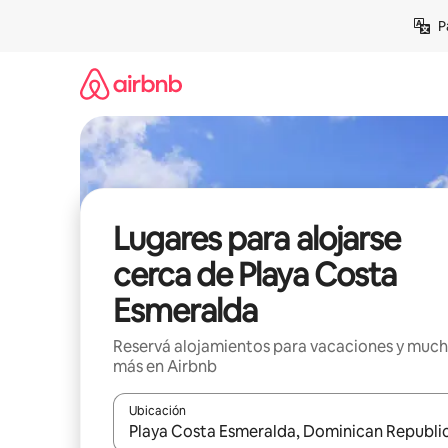
Ir
P
al
contenido
Lugares para alojarse
cerca de Playa Costa
Esmeralda
Reservá alojamientos para vacaciones y muc
más en Airbnb
Ubicación
Cuando los resultados estén disponibles, navegá c