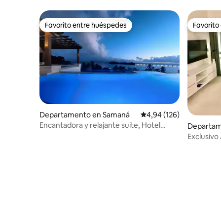
Favorito entre huéspedes
Favorito
Favorito entre huéspedes
Favorito
Departamento en Samaná
Calificación promedio: 
4,94 (126)
Encantadora y relajante suite, Hotel
Departam
Residencial.
na
Exclusivo 
Privada