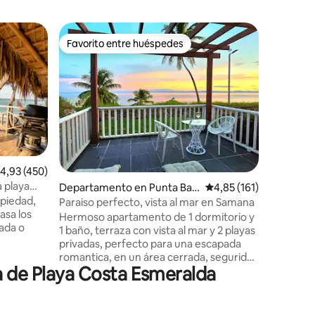
Minicasa
Favorito entre huéspedes
Favor
Favorito entre huéspedes
Favorit
Casita d
A/C) MA
Casas Le
con la Na
las como
agua cali
playa, a
una cúpu
nuestro 
amenidad
iones
alificación promedio: 4,93 de 5. 450 evaluaciones
4,93 (450)
necesitar
 playa
Departamento en Punta Bala
Calificación promedio:
4,85 (161)
satisfact
piedad,
ndra
ciudad y 
Paraiso perfecto, vista al mar en Samana
espacio d
Hermoso apartamento de 1 dormitorio y
vada o
pasar un 
1 baño, terraza con vista al mar y 2 playas
privadas, perfecto para una escapada
ul.
romantica, en un área cerrada, seguridad
ño.
a de Playa Costa Esmeralda
las 24 horas. Un estacionamiento privado
está disponible frente al complejo de su
apartamento y se proporciona con el
ndo todas
número del apartamento. Hay una tv con