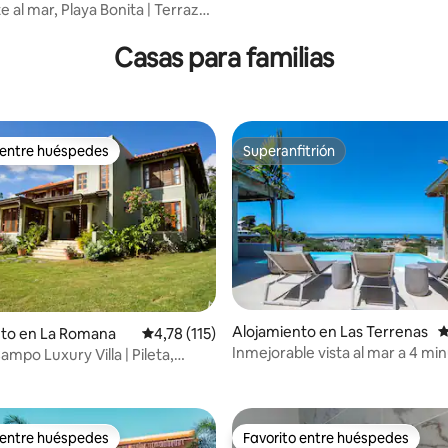
al en Las Terrenas
e al mar, Playa Bonita | Terraza
4,96 de 5. 112 evaluaciones
Casas para familias
 entre huéspedes
Superanfitrión
 entre huéspedes
Superanfitrión
4,87 de 5. 102 evaluaciones
Alojamiento en Las Terrenas
C
nto en La Romana
Calificación promedio: 4,78 de 5. 115 evaluac
4,78 (115)
Inmejorable vista al mar a 4 min
mpo Luxury Villa | Pileta,
playa - Pickleball
e desayuno
 entre huéspedes
Favorito entre huéspedes
 entre huéspedes
Favorito entre huéspedes