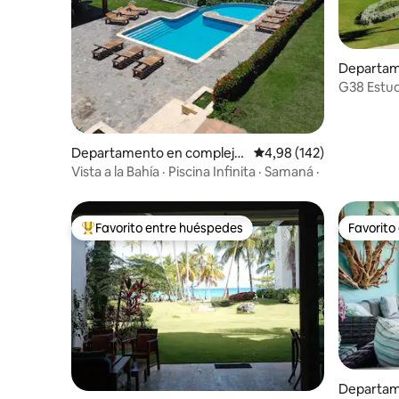
Departam
esidencia
G38 Estud
Punta Pa
Departamento en complejo
Calificación promedio: 
4,98 (142)
residencial en Samaná
Vista a la Bahía · Piscina Infinita · Samaná ·
Favorito entre huéspedes
Favorito
Favorito entre los huéspedes más destacados
Favorito
Departam