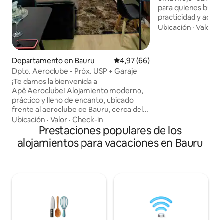
para quienes bus
practicidad y acces
principales atracci
Ubicación
·
Valor
·
como la USP y el Centrinh
ofrece una estadí
funcional, con hab
Departamento en Bauru
Calificación promedio: 4,97 de 
4,97 (66)
distribuidas, mue
Dpto. Aeroclube - Próx. USP + Garaje
que necesitás para
¡Te damos la bienvenida a
estadía agradable,
Apê Aeroclube! Alojamiento moderno,
por placer. La propiedad ofrece el
práctico y lleno de encanto, ubicado
equilibrio perfec
frente al aeroclube de Bauru, cerca del
relajación, y prop
centro comercial Bauru Mall y de la USP.
verdaderamente t
Ubicación
·
Valor
·
Check-in
Ideal para quienes buscan comodidad,
Prestaciones populares de los
ubicación privilegi
una vista privilegiada y fácil acceso a la
alojamientos para vacaciones en Bauru
ciudad. El departamento tiene 1 lugar de
estacionamiento, Wi-Fi rápido, aire
acondicionado, una cocina totalmente
equipada, una cama cómoda, una
televisión de alta definición con canales
por cable y un ambiente diseñado para la
relajación. ¡Perfecto para parejas,
estudiantes, viajeros de negocios o