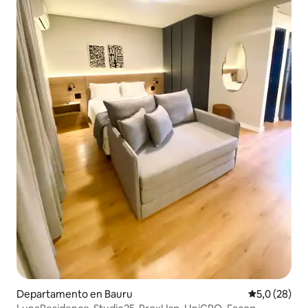
Departamento en Bauru
Calificación
5,0 (28)