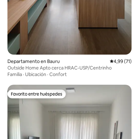
Departamento en Bauru
Calificación 
4,99 (71)
Outside Home Apto cerca HRAC-USP/Centrinho
Familia
·
Ubicación
·
Confort
Favorito entre huéspedes
Favorito entre huéspedes