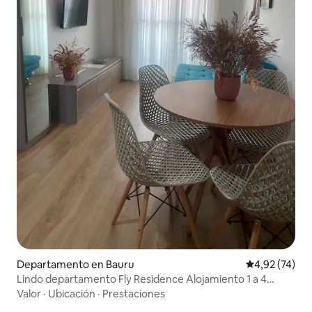
Departamento en Bauru
Calificación 
4,92 (74)
Lindo departamento Fly Residence Alojamiento 1 a 4
personas
Valor
·
Ubicación
·
Prestaciones