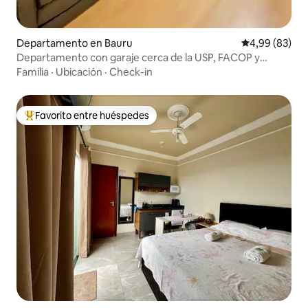
Departamento en Bauru
Calificación p
4,99 (83)
Departamento con garaje cerca de la USP, FACOP y
Mondelli.
Familia
·
Ubicación
·
Check-in
Favorito entre huéspedes
Favorito entre los huéspedes más destacados