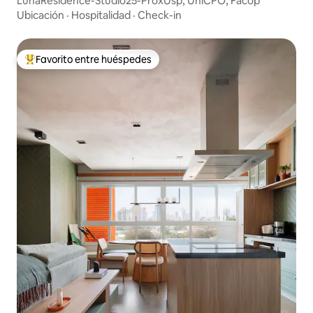
LunaResidence-Studio25-ProxUsp, UniCPO, Facop
Ubicación
·
Hospitalidad
·
Check-in
Favorito entre huéspedes
Favorito entre los huéspedes más destacados