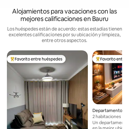
Alojamientos para vacaciones con las
mejores calificaciones en Bauru
Los huéspedes están de acuerdo: estas estadías tienen
excelentes calificaciones por su ubicación y limpieza,
entre otros aspectos.
Favorito entre huéspedes
Favorito entre
Favorito entre los huéspedes más destacados
Favorito entre l
Departamento en
2 habitaciones para
Facultad CPO y S
Un departamento 
en la mejor ubicac