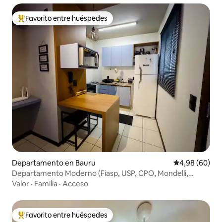
Favorito entre huéspedes
Favorito entre los huéspedes más destacados
Departamento en Bauru
Calificación p
4,98 (60)
Departamento Moderno (Fiasp, USP, CPO, Mondelli,
Facop)
Valor
·
Familia
·
Acceso
Favorito entre huéspedes
Favorito entre los huéspedes más destacados