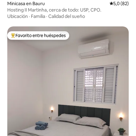
Minicasa en Bauru
Calificación
5,0 (82)
Hosting II Martinha, cerca de todo: USP, CPO.
Ubicación
·
Familia
·
Calidad del sueño
Favorito entre huéspedes
Favorito entre los huéspedes más destacados