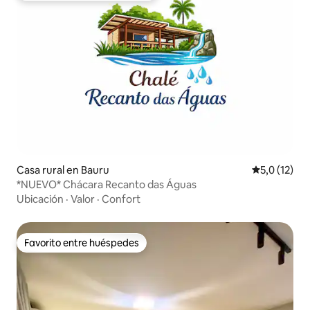
Casa rural en Bauru
Calificación
5,0 (12)
*NUEVO* Chácara Recanto das Águas
Ubicación
·
Valor
·
Confort
Favorito entre huéspedes
Favorito entre huéspedes