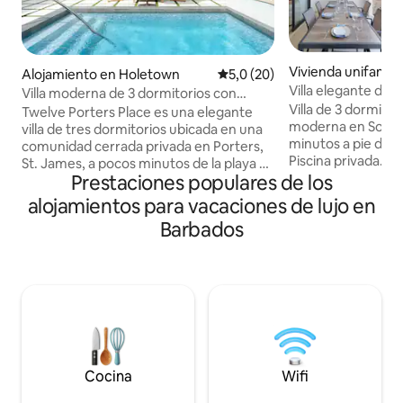
Vivienda unifamili
Alojamiento en Holetown
Calificación promedio: 5,0 de 
5,0 (20)
Carlton
Villa elegante de 
Villa moderna de 3 dormitorios con
piscina a 5 minutos
Villa de 3 dormito
piscina privada en Holetown
Twelve Porters Place es una elegante
Holetown
moderna en Sorre
villa de tres dormitorios ubicada en una
minutos a pie de l
comunidad cerrada privada en Porters,
Piscina privada. A
St. James, a pocos minutos de la playa y
restaurantes y la 
Prestaciones populares de los
de Holetown, con piscina privada y
Holetown A ★ 7 m
acceso al club de playa. Disfrute de una
alojamientos para vacaciones de lujo en
relajado de Speightstown
sala de estar abierta con una transición
Barbados
para la vida en la i
fluida entre el interior y el exterior hacia
suite • Diseño mod
la terraza y la piscina. El servicio de
• Flujo elegante en
limpieza está incluido para disfrutar de
Terraza privada pa
una estancia relajada. Cerca de Sandy
Comunidad cerra
Lane, Juju’s Beach Bar, el restaurante
estacionamiento • 
Lonestar y The Monkey Bar. Los
transporte local Id
huéspedes disfrutan de membresía en la
parejas y amigos 
playa del Fairmont Royal Pavilion y de
costero refinado.
acceso al Apes Hill Beach Club.
Cocina
Wifi