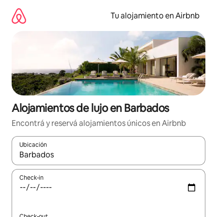
Ir
al
Tu alojamiento en Airbnb
contenido
Alojamientos de lujo en Barbados
Encontrá y reservá alojamientos únicos en Airbnb
Ubicación
Cuando los resultados estén disponibles, navegá con las teclas 
Check-in
Check-out