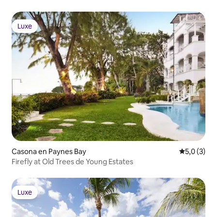
Luxe
Luxe
Casona en Paynes Bay
Calificació
5,0 (3)
Firefly at Old Trees de Young Estates
Luxe
Luxe