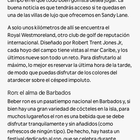
campo en el que todo buen golfista desea jugar. La
buena noticia es que tendrás acceso si te quedas en
una de las villas de lujo que ofrecemos en Sandy Lane.
A solo unos kilómetros de allí se encuentra el
Royal Westmoreland, otro club de golf de reputación
internacional. Diseñado por Robert Trent Jones Jr,
cada hoyo del campo tiene vistas al mar Caribe, y los
últimos nueve son todo un reto. Para disfrutarlo al
máximo, lo mejor es reservar la última hora de la tarde,
de modo que puedas disfrutar de los colores del
atardecer sobre el césped impoluto.
Ron: el alma de Barbados
Beber ron es un pasatiempo nacional en Barbados y, si
bien hay una gran variedad de cócteles en la isla, para
muchos lugareños el ron es una bebida que se debe
disfrutar tranquilamente y sin añadidos (como
refrescos de ningún tipo). De hecho, hay hasta un
festival dedicado al ron, que se celebra durante