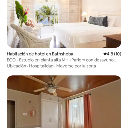
Habitación de hotel en Bathsheba
Calificación
4,8 (10)
ECO - Estudio en planta alta MH «Parlor» con desayuno
para 1-2
Ubicación
·
Hospitalidad
·
Moverse por la zona