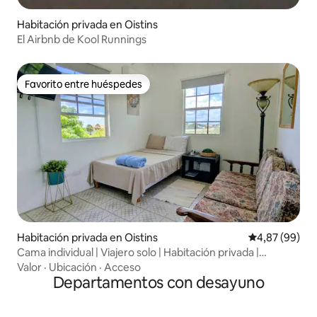
Habitación privada en Oistins
El Airbnb de Kool Runnings
Favorito entre huéspedes
Favorito entre huéspedes
Habitación privada en Oistins
Calificación p
4,87 (99)
Cama individual | Viajero solo | Habitación privada |
Tranquilo
Valor
·
Ubicación
·
Acceso
Departamentos con desayuno