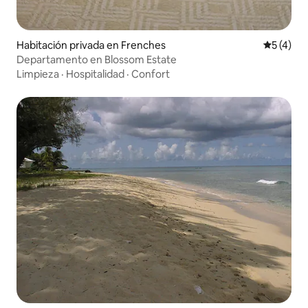
Habitación privada en Frenches
Calificac
5 (4)
Departamento en Blossom Estate
Limpieza
·
Hospitalidad
·
Confort