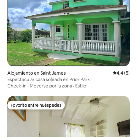
Alojamiento en Saint James
Calificació
4,4 (5)
Espectacular casa soleada en Prior Park
Check-in
·
Moverse por la zona
·
Estilo
Favorito entre huéspedes
Favorito entre huéspedes