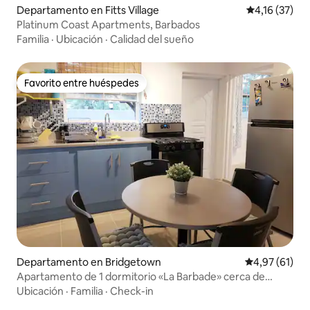
Departamento en Fitts Village
Calificación 
4,16 (37)
Platinum Coast Apartments, Barbados
Familia
·
Ubicación
·
Calidad del sueño
Favorito entre huéspedes
Favorito entre huéspedes
Departamento en Bridgetown
Calificación 
4,97 (61)
Apartamento de 1 dormitorio «La Barbade» cerca de
Rockley Resort & Beach
Ubicación
·
Familia
·
Check-in