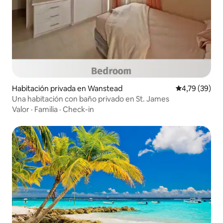
Habitación privada en Wanstead
Calificación 
4,79 (39)
Una habitación con baño privado en St. James
Valor
·
Familia
·
Check-in