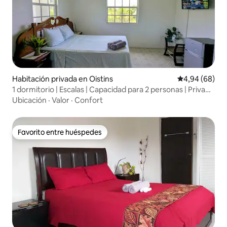
Habitación privada en Oistins
Calificación p
4,94 (68)
1 dormitorio | Escalas | Capacidad para 2 personas | Privado
| Wifi
Ubicación
·
Valor
·
Confort
Favorito entre huéspedes
Favorito entre huéspedes