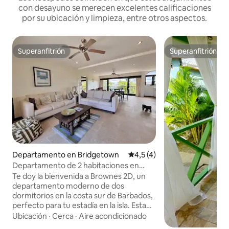
con desayuno se merecen excelentes calificaciones
por su ubicación y limpieza, entre otros aspectos.
Superanfitrión
Superanfitrión
Superanfitrión
Superanfitrión
Departamento en Bridgetown
Calificación promedio: 4,5 de
4,5 (4)
Departamento de 2 habitaciones en
Hastings: piscina, gimnasio y cerca de la
Te doy la bienvenida a Brownes 2D, un
playa
departamento moderno de dos
dormitorios en la costa sur de Barbados,
perfecto para tu estadía en la isla. Esta
unidad recién amueblada cuenta con un
Ubicación
·
Cerca
·
Aire acondicionado
living abierto y luminoso y una cocina