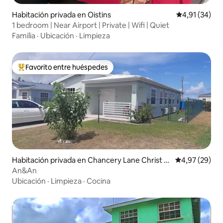
Habitación privada en Oistins
Calificación 
4,91 (34)
1 bedroom | Near Airport | Private | Wifi | Quiet
Familia
·
Ubicación
·
Limpieza
Favorito entre huéspedes
Favorito entre los huéspedes más destacados
Habitación privada en Chancery Lane Christ C
Calificación p
4,97 (29)
hurch
An&An
Ubicación
·
Limpieza
·
Cocina