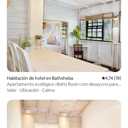
Habitación de hotel en Bathsheba
Calificación 
4,74 (19)
Apartamento ecológico «Batts Rock» con desayuno para
1-2
Valor
·
Ubicación
·
Calma