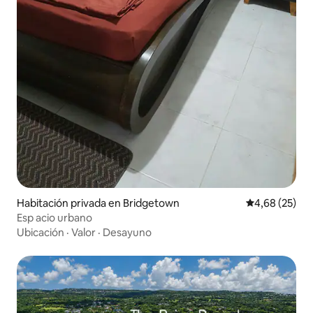
Habitación privada en Bridgetown
Calificación p
4,68 (25)
Esp acio urbano
Ubicación
·
Valor
·
Desayuno