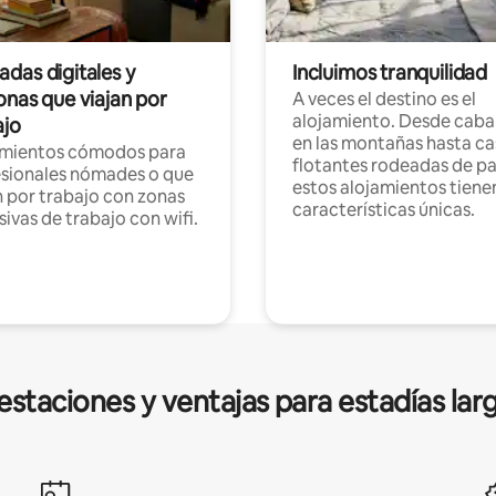
das digitales y
Incluimos tranquilidad
onas que viajan por
A veces el destino es el
alojamiento. Desde caba
ajo
en las montañas hasta ca
amientos cómodos para
flotantes rodeadas de pa
sionales nómades o que
estos alojamientos tiene
n por trabajo con zonas
características únicas.
sivas de trabajo con wifi.
estaciones y ventajas para estadías lar