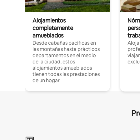
Alojamientos
Nóma
completamente
pers
amueblados
trab
Desde cabañas pacíficas en
Aloj
las montañas hasta prácticos
profe
departamentos en el medio
viaja
de la ciudad, estos
exclu
alojamientos amueblados
tienen todas las prestaciones
de un hogar.
Pr