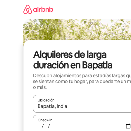
Ir
al
contenido
Alquileres de larga
duración en Bapatla
Descubrí alojamientos para estadías largas q
se sientan como tu hogar, para quedarte un 
o más.
Ubicación
Cuando los resultados estén disponibles, navegá c
Check-in