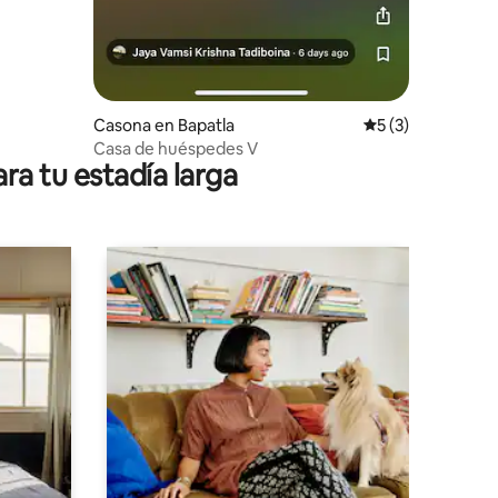
Casona en Bapatla
Calificación prom
5 (3)
Casa de huéspedes V
ra tu estadía larga