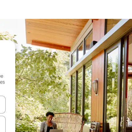
ue
mes
on las teclas de flecha hacia arriba y hacia abajo o explorá deslizando