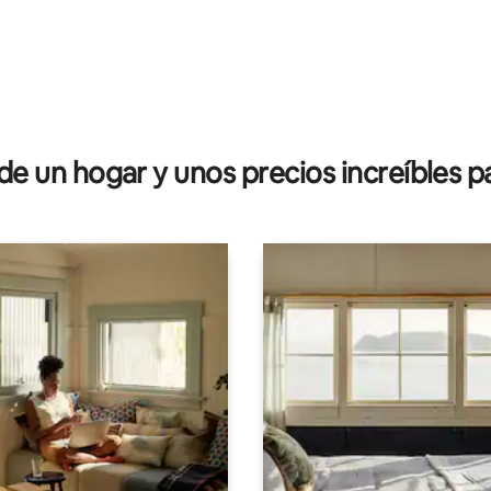
io: 5 de 5. 15 evaluaciones
 un hogar y unos precios increíbles pa