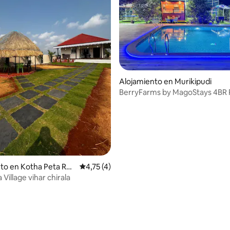
Alojamiento en Murikipudi
BerryFarms by MagoStays 4BR P
cerca de Chirala
to en Kotha Peta Rur
Calificación promedio: 4,75 de 5. 4 evaluac
4,75 (4)
Village vihar chirala