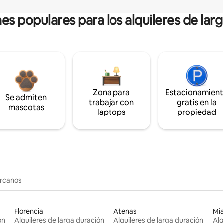
es populares para los alquileres de lar
Zona para
Estacionamien
Se admiten
trabajar con
gratis en la
mascotas
laptops
propiedad
ercanos
Florencia
Atenas
Mi
ón
Alquileres de larga duración
Alquileres de larga duración
Alq