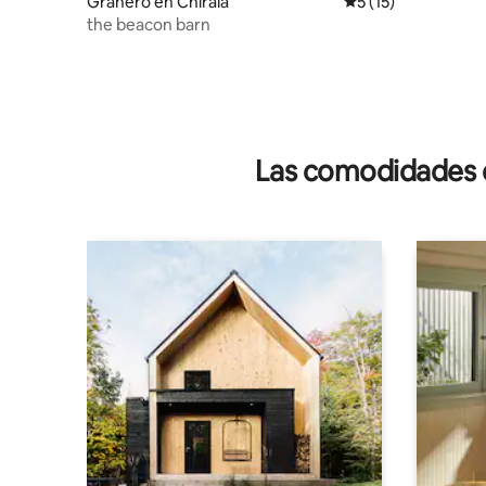
Granero en Chirala
Calificación promed
5 (15)
the beacon barn
Las comodidades de