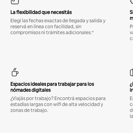
La flexibilidad que necesitás
S
m
Elegí las fechas exactas de llegada y salida y
reservá en línea con facilidad, sin
P
compromisos ni trámites adicionales.*
v
c
Espacios ideales para trabajar para los
¿
nómades digitales
i
¿Viajás por trabajo? Encontrá espacios para
E
estadías largas con wifi de alta velocidad y
c
zonas de trabajo.
d
l