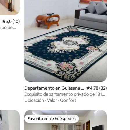
Calificación promedio: 5,0 de 5. 10 evaluaciones
5,0 (10)
mpo de
iones
Departamento en Gulasana T
Calificación promedio:
4,78 (32)
hana
Exquisito departamento privado de 181
metros cuadrados en Banani
Ubicación
·
Valor
·
Confort
Favorito entre huéspedes
Favorito entre huéspedes