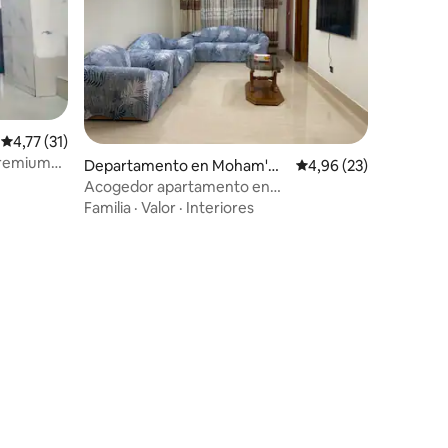
Calificación promedio: 4,77 de 5. 31 evaluaciones
4,77 (31)
premium
iones
Departamento en Moham'm
Calificación promedio:
4,96 (23)
cocheras,
adapura Thana
Acogedor apartamento en
Mohammadpur
Familia
·
Valor
·
Interiores