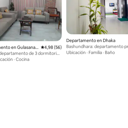
Departamento en Dhaka
Bashundhara: departamento 
ento en Gulasana
Calificación promedio: 4,98 de 5. 56 evaluac
4,98 (56)
de 3 habitaciones y 4 baños, 3 
Ubicación
·
Familia
·
Baño
departamento de 3 dormitorios
cerca del aeropuerto
s a Banani – Excelente ubicación
cación
·
Cocina