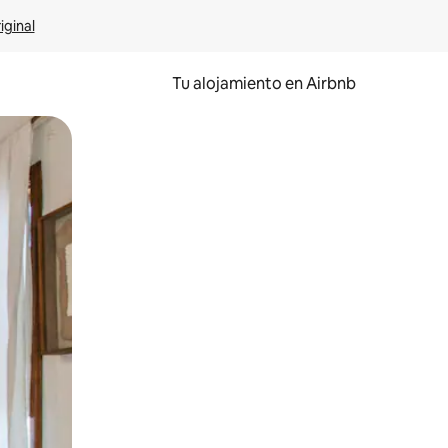
iginal
Tu alojamiento en Airbnb
 el dedo.