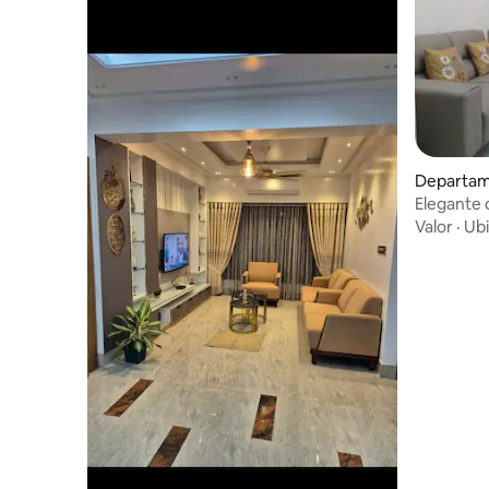
Departam
Thana
Elegante 
con vista
Valor
·
Ubi