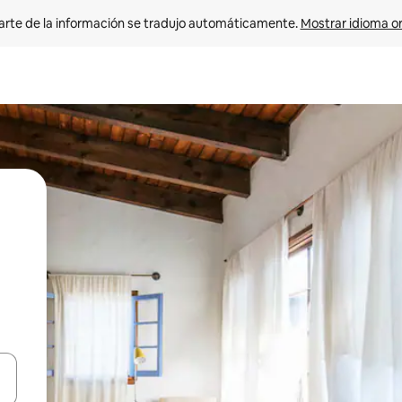
arte de la información se tradujo automáticamente. 
Mostrar idioma or
on las teclas de flecha hacia arriba y hacia abajo o explorá deslizando