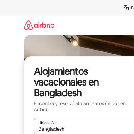
Ir
P
al
contenido
Alojamientos
vacacionales en
Bangladesh
Encontrá y reservá alojamientos únicos en
Airbnb
Ubicación
Cuando los resultados estén disponibles, navegá c