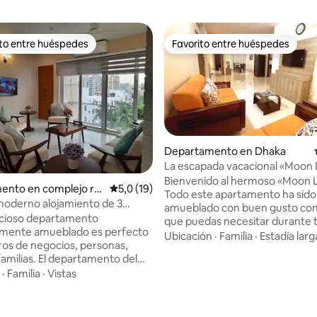
ito entre huéspedes
Favorito entre huéspedes
 entre los huéspedes más destacados
Favorito entre huéspedes
Departamento en Dhaka
La escapada vacacional «Moon 
Bashundhara
Bienvenido al hermoso «Moon L
ento en complejo re
Calificación promedio: 5,0 de 5. 19 evaluac
5,0 (19)
Todo este apartamento ha sido
: 5,0 de 5. 76 evaluaciones
 en Gulasana Thana
oderno alojamiento de 3
amueblado con buen gusto con
nes en el corazón de
acioso departamento
que puedas necesitar durante 
ulshan
mente amueblado es perfecto
estancia aquí. El apartamento t
Ubicación
·
Familia
·
Estadía larg
eros de negocios, personas,
dormitorios con aire acondicio
familias. El departamento del
balcones separados y tres baño
so tiene 4 balcones, vistas
·
Familia
·
Vistas
una familia. La cocina está tot
, un plano abierto y servicios
equipada con todos los utensili
puerto
cocina. La sala de estar está e
onal de Dacca, Banani es una
con cómodos sofás para ver la t