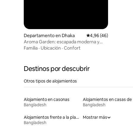
Departamento en Dhaka
Calificación promedio:
4,96 (46)
Aroma Garden: escapada moderna y
soleada en la ciudad
Familia
·
Ubicación
·
Confort
Destinos por descubrir
Otros tipos de alojamientos
Alojamiento en casonas
Bangladesh
Bangladesh
Alojamientos frente a la playa
Mostrar más
Bangladesh