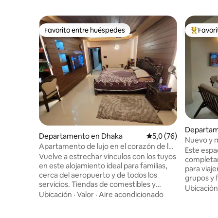
Favorito entre huéspedes
Favor
Favorito entre huéspedes
Favorito
Departam
Departamento en Dhaka
Calificación promedio
5,0 (76)
sidencial
Nuevo y m
Apartamento de lujo en el corazón de la
habitacio
Este esp
ciudad
Vuelve a estrechar vínculos con los tuyos
Banani/G
completa
en este alojamiento ideal para familias,
para viaj
cerca del aeropuerto y de todos los
grupos y 
servicios. Tiendas de comestibles y
séptimo pi
Ubicación
cadenas de alimentos están a pocos
Ubicación
·
Valor
·
Aire acondicionado
despejadas
minutos. Elegantemente decorado con
modernos. A 20 minutos del Aero
todas las comodidades de la casa. Sala de
Internaci