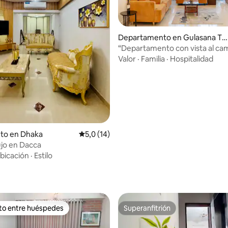
Departamento en Gulasana Th
ana
“Departamento con vista al ca
 4,95 de 5. 19 evaluaciones
golf en el piso 12 en Banani”
Valor
·
Familia
·
Hospitalidad
nto en Dhaka
Calificación promedio: 5,0 de 5. 14 evaluac
5,0 (14)
ujo en Dacca
bicación
·
Estilo
ito entre huéspedes
Superanfitrión
 entre los huéspedes más destacados
Superanfitrión