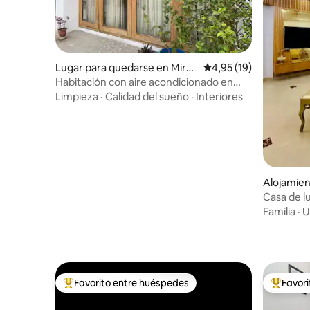
Lugar para quedarse en Mirp
Calificación promedio:
4,95 (19)
ur
Habitación con aire acondicionado en
Kalyanpur: ‘Shantiniketon en la azotea’
Limpieza
·
Calidad del sueño
·
Interiores
Alojamie
Casa de l
Familia
·
U
Favorito entre huéspedes
Favor
Favorito entre los huéspedes más destacados
Favorito