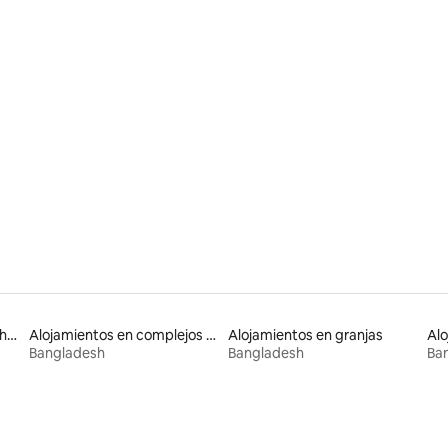
 4,96 de 5. 46 evaluaciones
Alojamientos en casas de huéspedes
Alojamientos en complejos turísticos
Alojamientos en granjas
Alo
Bangladesh
Bangladesh
Ba