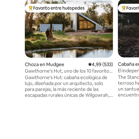
Favorito entre huéspedes
Favor
Favorito entre los huéspedes más destacados
Favorito
Cabaña e
Choza en Mudgee
Calificación promedio: 
4,99 (533)
El indepe
Gawthorne's Hut, uno de los 10 favoritos
del MUNDO.
The Stand
Gawthorne's Hut: cabaña ecológica de
terroso h
lujo, diseñada por un arquitecto, solo
un santua
para parejas, la más reciente de las
encuentra
escapadas rurales únicas de Wilgowrah,
para la c
incluidas Wilgowrah Church y Tom's
naturaleza
Cottage. Construida para capturar
canto de 
impresionantes vistas, ofrece a los
hacia los
huéspedes paz, privacidad y una
profunda 
sensación de aislamiento. Cama tamaño
vida humil
king, baño completo, ducha, inodoro con
mantiene 
cisterna, cocina pequeña, wifi, aire