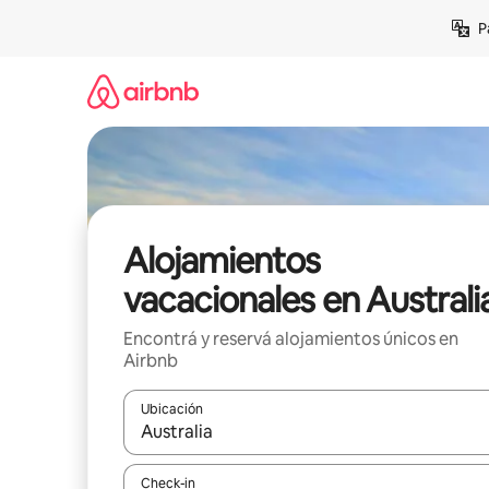
Ir
P
al
contenido
Alojamientos
vacacionales en Australi
Encontrá y reservá alojamientos únicos en
Airbnb
Ubicación
Cuando los resultados estén disponibles, navegá c
Check-in