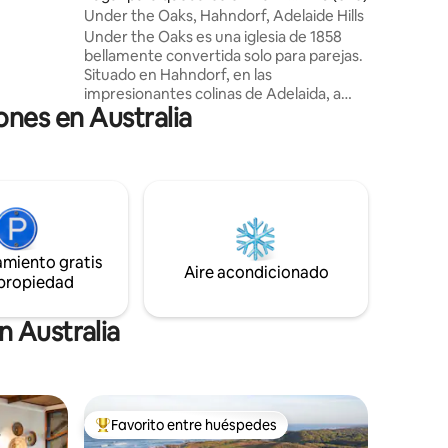
orf
a belleza
Under the Oaks, Hahndorf, Adelaide Hills
uestro
Under the Oaks es una iglesia de 1858
bellamente convertida solo para parejas.
Situado en Hahndorf, en las
impresionantes colinas de Adelaida, a
ones en Australia
solo 15 minutos por la autopista,
enclavado bajo robles históricos y a poca
distancia a pie de la vibrante calle
principal. Pasea por el histórico pueblo y
descubre la gran variedad de tiendas,
bodegas, restaurantes, galerías y
cafeterías. Lujosamente decorado, es el
espacio perfecto para que las parejas se
amiento gratis
relajen mientras exploran todo lo que
Aire acondicionado
 propiedad
Adelaide Hills y sus alrededores tienen
para ofrecer.
n Australia
Favorito entre huéspedes
más destacados
Favorito entre los huéspedes más destacados