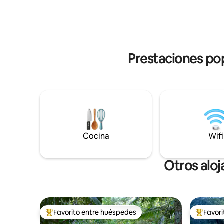
cojines b
acondicionado (con algunas limitaciones)
tumbarse 
y chimenea exterior (cerrada durante los
tranquila
periodos de alto riesgo de incendio). No
de Eaglehawk N
se aceptan niños de 2 a 12 años ni bebés
@thestan
de 0 a 2 años. No se aceptan mascotas.
Prestaciones pop
Cocina
Wifi
Otros aloj
Favorito entre huéspedes
Favor
Favorito entre los huéspedes más destacados
Favorito