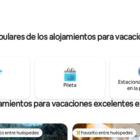
elgas son perfectos para
chimenea, ven a experimentar l
por las noches. Ubicada en la
de las colinas de Adelaida en n
 Lufra Cove, un rincón mágico
oasis.
eck. Síguenos en
dalonetasmania
ulares de los alojamientos para vacaci
Estacion
Pileta
en la
amientos para vacaciones excelentes e
ito entre huéspedes
Favorito entre huéspedes
 entre los huéspedes más destacados
Favorito entre los huéspedes 