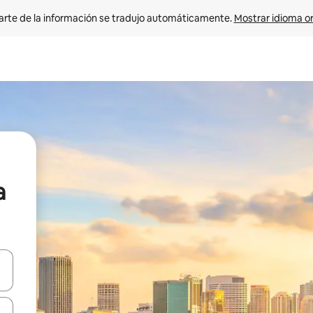
arte de la información se tradujo automáticamente. 
Mostrar idioma or
a
on las teclas de flecha hacia arriba y hacia abajo o explorá deslizando