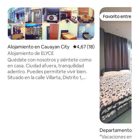
Favorito entre h
Favorito entre h
Alojamiento en Cauayan City
Calificación promedio: 4,67 de 
4,67 (18)
Alojamiento de ELYCE
Quédate con nosotros y siéntete como
en casa. Ciudad afuera, tranquilidad
adentro. Puedes permitirte vivir bien.
Situado en la calle Villarta, Distrito 1,
Cauayan, Isabela (parte trasera de INC).
La dirección aún no está reconocida por
GPS, por lo que es posible que te
confundas. Coordinar con el
propietario/cuidador para facilitar el
acceso por carretera y los atajos. La casa
con sus diseños únicos no solo se
ajustará a tu presupuesto, sino que
Departamento en 
también te proporcionará comodidad
para que te sientas como en casa.
“Vacaciones en ca