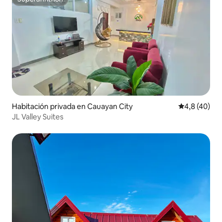
Superanfitrión
Habitación privada en Cauayan City
Calificación
4,8 (40)
JL Valley Suites