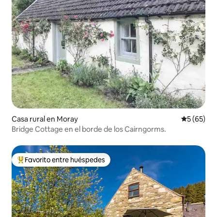
Casa rural en Moray
Calificaci
5 (65)
Bridge Cottage en el borde de los Cairngorms.
Favorito entre huéspedes
Favorito entre los huéspedes más destacados