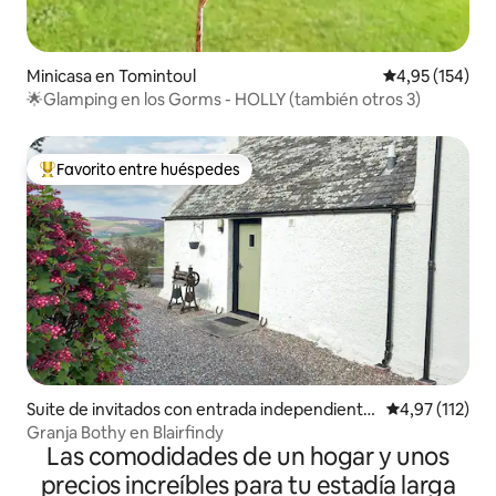
Minicasa en Tomintoul
Calificación p
4,95 (154)
🌟Glamping en los Gorms - HOLLY (también otros 3)
Favorito entre huéspedes
Favorito entre los huéspedes más destacados
Suite de invitados con entrada independiente
Calificación p
4,97 (112)
en Glenlivet
Granja Bothy en Blairfindy
Las comodidades de un hogar y unos
precios increíbles para tu estadía larga