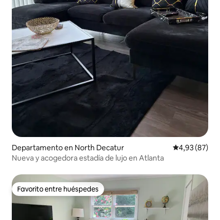
Departamento en North Decatur
Calificación p
4,93 (87)
Nueva y acogedora estadía de lujo en Atlanta
Favorito entre huéspedes
Favorito entre huéspedes