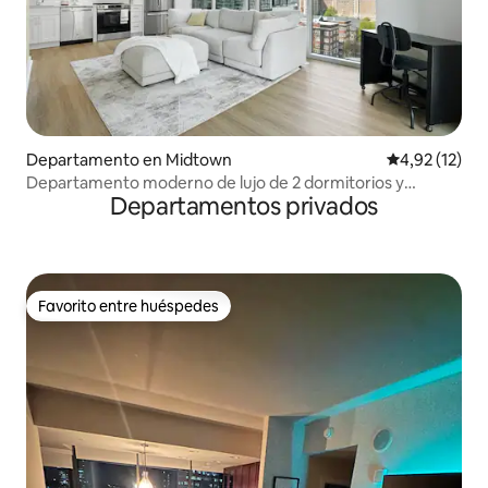
Departamento en Midtown
Calificación 
4,92 (12)
Departamento moderno de lujo de 2 dormitorios y
Departamentos privados
2 baños con vistas a la ciudad
Favorito entre huéspedes
Favorito entre huéspedes