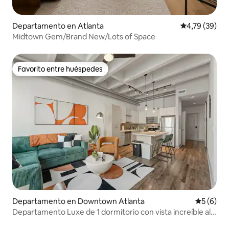
Departamento en Atlanta
Calificación 
4,79 (39)
Midtown Gem/Brand New/Lots of Space
Favorito entre huéspedes
Favorito entre huéspedes
Departamento en Downtown Atlanta
Calificac
5 (6)
Departamento Luxe de 1 dormitorio con vista increíble al
centro