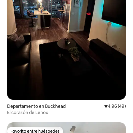
Departamento en Buckhead
Calificación p
4,96 (49)
El corazón de Lenox
Favorito entre huéspedes