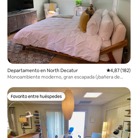
Departamento en North Decatur
Calificación p
4,87 (182)
Monoambiente moderno, gran escapada (¡bañera de
hidromasaje!)
Favorito entre huéspedes
Favorito entre huéspedes