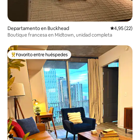
Departamento en Buckhead
Calificación 
4,95 (22)
Boutique francesa en Midtown, unidad completa
Favorito entre huéspedes
Favorito entre los huéspedes más destacados