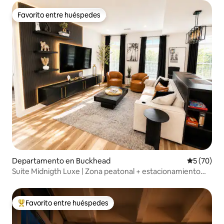
Favorito entre huéspedes
Favorito entre huéspedes
Departamento en Buckhead
Calificaci
5 (70)
Suite Midnigth Luxe | Zona peatonal + estacionamiento
gratuito
Favorito entre huéspedes
Favorito entre los huéspedes más destacados