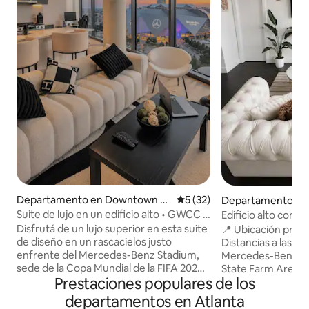
Departamento en Downtown A
Calificación promedio: 5 de 
5 (32)
Departamento en 
tlanta
Suite de lujo en un edificio alto • GWCC •
Edificio alto con v
Estadio Mercedes-Benz
6 min del estadio 
Disfrutá de un lujo superior en esta suite
📍 Ubicación privi
FIFA
de diseño en un rascacielos justo
Distancias a las pr
enfrente del Mercedes-Benz Stadium,
Mercedes-Benz St
sede de la Copa Mundial de la FIFA 2026.
State Farm Arena 
Prestaciones populares de los
Disfrutá de ventanales del piso al techo,
de Georgia – 7–8 
balcones con vista al horizonte,
Hartsfield-Jackso
departamentos en Atlanta
interiores cuidados, acceso a la pileta
Lenox Square – 15