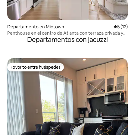
Departamento en Midtown
Calificaci
5 (12)
Penthouse en el centro de Atlanta con terraza privada y
Departamentos con jacuzzi
vistas
Favorito entre huéspedes
Favorito entre huéspedes