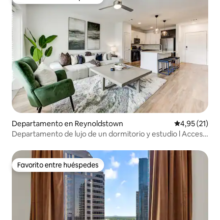
Favorito entre huéspedes
Departamento en Reynoldstown
Calificación 
4,95 (21)
Departamento de lujo de un dormitorio y estudio l Acceso
a la Belt Line
Favorito entre huéspedes
Favorito entre huéspedes