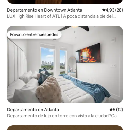
Departamento en Downtown Atlanta
Calificación p
4,93 (28)
LUXHigh Rise Heart of ATL | A poca distancia a pie del
estadio | PILETA
Favorito entre huéspedes
Favorito entre huéspedes
Departamento en Atlanta
Calificaci
5 (12)
Departamento de lujo en torre con vista a la ciudad *Cama
king*