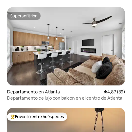
Superanfitrión
Superanfitrión
Departamento en Atlanta
Calificación p
4,87 (39)
Departamento de lujo con balcón en el centro de Atlanta
Favorito entre huéspedes
Favorito entre los huéspedes más destacados