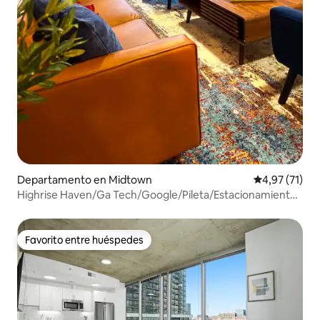
Departamento en Midtown
Calificación 
4,97 (71)
Highrise Haven/Ga Tech/Google/Pileta/Estacionamiento
gratuito/Gimnasio
Favorito entre huéspedes
Favorito entre huéspedes