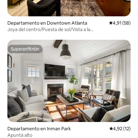
Departamento en Downtown Atlanta
Calificación 
4,91 (58)
Joya del centro/Puesta de sol/Vista a la
ciudad/Renovado/Piso 23
Superanfitrión
Superanfitrión
Departamento en Inman Park
Calificación 
4,92 (12)
Apuntá alto