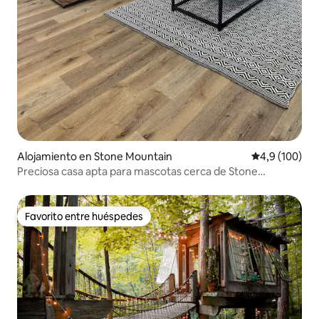
Alojamiento en Stone Mountain
Calificación 
4,9 (100)
Preciosa casa apta para mascotas cerca de Stone
Mountain
Favorito entre huéspedes
Favorito entre huéspedes