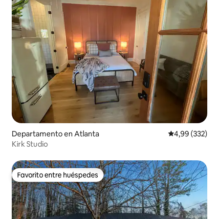
Departamento en Atlanta
Calificación pr
4,99 (332)
Kirk Studio
Favorito entre huéspedes
Favorito entre huéspedes