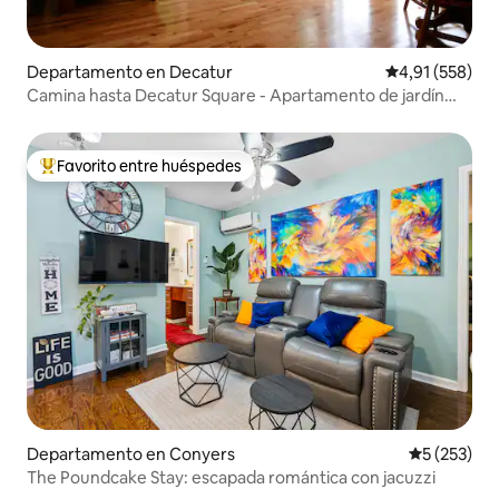
Departamento en Decatur
Calificación p
4,91 (558)
Camina hasta Decatur Square - Apartamento de jardín
privado
Favorito entre huéspedes
Favorito entre los huéspedes más destacados
Departamento en Conyers
Calificació
5 (253)
The Poundcake Stay: escapada romántica con jacuzzi