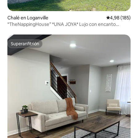
Chalé en Loganville
Calificación pr
4,98 (185)
“TheNappingHouse” *UNA JOYA* Lujo con encanto
histórico
Superanfitrión
Superanfitrión