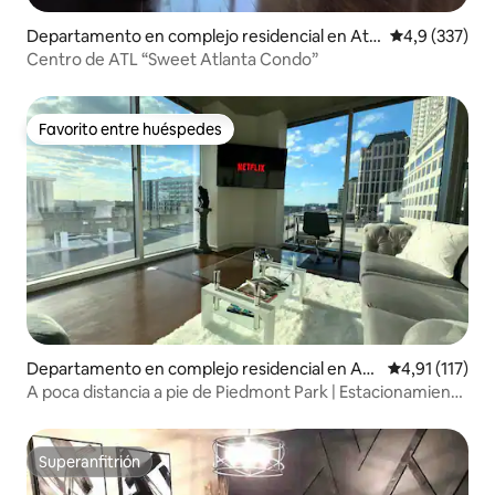
Departamento en complejo residencial en Atla
Calificación 
4,9 (337)
nta
Centro de ATL “Sweet Atlanta Condo”
Favorito entre huéspedes
Favorito entre huéspedes
Departamento en complejo residencial en Atl
Calificación p
4,91 (117)
anta
A poca distancia a pie de Piedmont Park | Estacionamiento
gratuito | Vistas a la ciudad
Superanfitrión
Superanfitrión