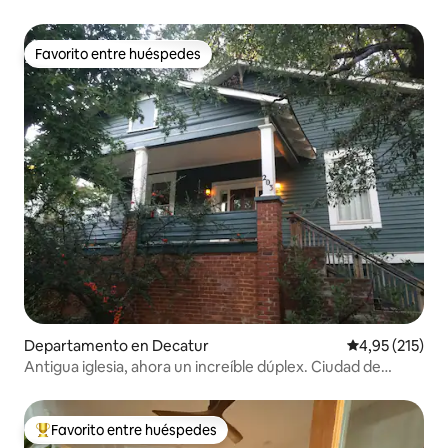
Favorito entre huéspedes
Favorito entre huéspedes
Departamento en Decatur
Calificación p
4,95 (215)
Antigua iglesia, ahora un increíble dúplex. Ciudad de
Decatur
Favorito entre huéspedes
Favorito entre los huéspedes más destacados