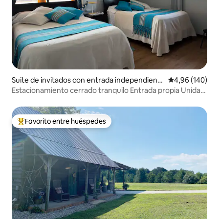
Suite de invitados con entrada independient
Calificación pr
4,96 (140)
e en Stone Mountain
Estacionamiento cerrado tranquilo Entrada propia Unidad
A
Favorito entre huéspedes
Favorito entre los huéspedes más destacados