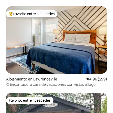
Atlanta | Fogata | Capacidad para 6 personas
Favorito entre huéspedes
Favorito entre los huéspedes más destacados
Alojamiento en Lawrenceville
Calificación pr
4,96 (299)
🌻Encantadora casa de vacaciones con vistas al lago
Favorito entre huéspedes
Favorito entre huéspedes