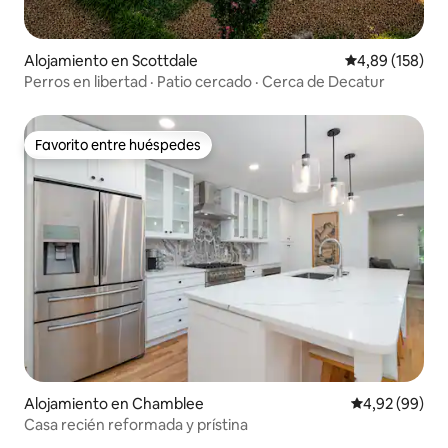
Alojamiento en Scottdale
Calificación pr
4,89 (158)
Perros en libertad · Patio cercado · Cerca de Decatur
Favorito entre huéspedes
Favorito entre huéspedes
Alojamiento en Chamblee
Calificación p
4,92 (99)
Casa recién reformada y prístina