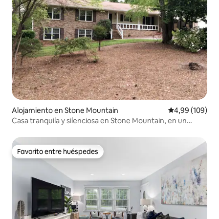
Alojamiento en Stone Mountain
Calificación pr
4,99 (109)
Casa tranquila y silenciosa en Stone Mountain, en un
barrio estupendo
Favorito entre huéspedes
Favorito entre huéspedes