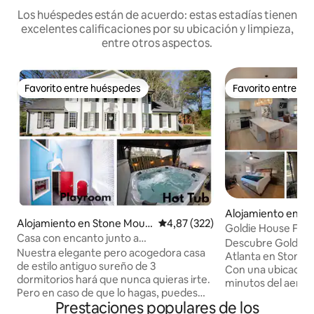
Los huéspedes están de acuerdo: estas estadías tienen
excelentes calificaciones por su ubicación y limpieza,
entre otros aspectos.
Favorito entre huéspedes
Favorito entre h
Favorito entre huéspedes
Favorito entre h
Alojamiento en S
Alojamiento en Stone Moun
Calificación promedio: 4,87 de 5
4,87 (322)
tain
Goldie House Fun
tain
Casa con encanto junto a
Descubre Goldie H
Stone Mountain Park con sala de juegos
Nuestra elegante pero acogedora casa
Atlanta en Stone 
de estilo antiguo sureño de 3
Con una ubicación 
dormitorios hará que nunca quieras irte.
minutos del aerop
Pero en caso de que lo hagas, puedes
la ciudad. Relájate
Prestaciones populares de los
coger tu bicicleta (o una de las nuestras)
entretiene y hosp