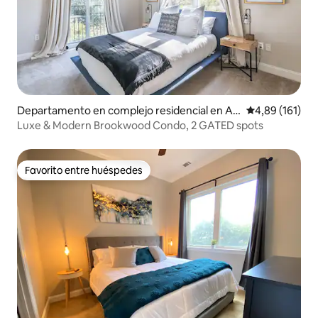
Departamento en complejo residencial en Atl
Calificación p
4,89 (161)
anta
Luxe & Modern Brookwood Condo, 2 GATED spots
Favorito entre huéspedes
Favorito entre huéspedes