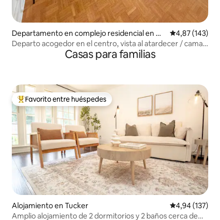
Departamento en complejo residencial en Atl
Calificación p
4,87 (143)
anta
Departo acogedor en el centro, vista al atardecer / cama
Casas para familias
king / piso 22
Favorito entre huéspedes
Favorito entre los huéspedes más destacados
Alojamiento en Tucker
Calificación p
4,94 (137)
Amplio alojamiento de 2 dormitorios y 2 baños cerca de