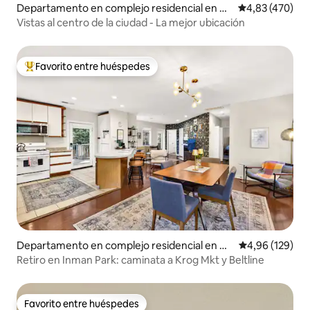
Departamento en complejo residencial en At
Calificación pr
4,83 (470)
lanta
Vistas al centro de la ciudad - La mejor ubicación
Favorito entre huéspedes
Favorito entre los huéspedes más destacados
Departamento en complejo residencial en Atl
Calificación pr
4,96 (129)
anta
Retiro en Inman Park: caminata a Krog Mkt y Beltline
Favorito entre huéspedes
Favorito entre huéspedes