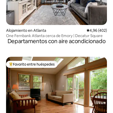
Alojamiento en Atlanta
Calificación pr
4,96 (402)
One Fernbank Atlanta cerca de Emory | Decatur Square
Departamentos con aire acondicionado
Favorito entre huéspedes
Favorito entre los huéspedes más destacados