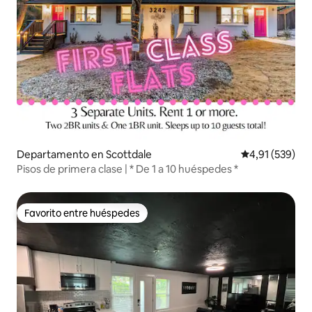
Departamento en Scottdale
Calificación p
4,91 (539)
Pisos de primera clase | * De 1 a 10 huéspedes *
Favorito entre huéspedes
Favorito entre huéspedes