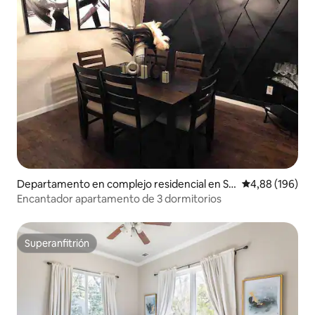
Departamento en complejo residencial en St
Calificación pr
4,88 (196)
onecrest
Encantador apartamento de 3 dormitorios
Superanfitrión
Superanfitrión