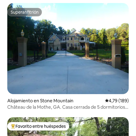
Superanfitrión
Superanfitrión
Alojamiento en Stone Mountain
Calificación p
4,79 (189)
Château de la Mothe, GA. Casa cerrada de 5 dormitorios y
4,5 baños
Favorito entre huéspedes
Favorito entre los huéspedes más destacados