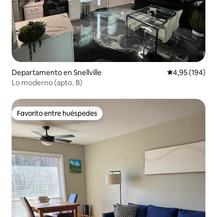
Departamento en Snellville
Calificación pr
4,95 (194)
Lo moderno (apto. B)
Favorito entre huéspedes
Favorito entre huéspedes