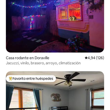
Casa rodante en Doraville
Calificación pr
4,94 (126)
Jacuzzi, vinilo, brasero, arroyo, climatización
Favorito entre huéspedes
Favorito entre los huéspedes más destacados