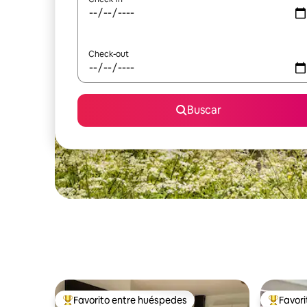
Check-out
Buscar
Favorito entre huéspedes
Favor
Favorito entre los huéspedes más destacados
Favorito