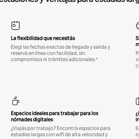
La flexibilidad que necesitás
S
m
Elegí las fechas exactas de llegada y salida y
reservá en línea con facilidad, sin
P
compromisos ni trámites adicionales.*
v
c
Espacios ideales para trabajar para los
¿
nómades digitales
i
¿Viajás por trabajo? Encontrá espacios para
E
estadías largas con wifi de alta velocidad y
c