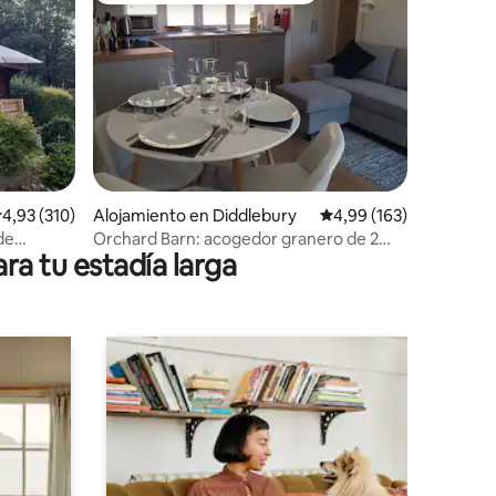
iones
alificación promedio: 4,93 de 5. 310 evaluaciones
4,93 (310)
Alojamiento en Diddlebury
Calificación promedio: 
4,99 (163)
de
Orchard Barn: acogedor granero de 2
ra tu estadía larga
dormitorios con espacio al aire libre.