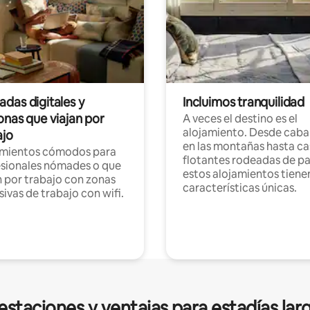
das digitales y
Incluimos tranquilidad
onas que viajan por
A veces el destino es el
alojamiento. Desde caba
ajo
en las montañas hasta ca
amientos cómodos para
flotantes rodeadas de pa
sionales nómades o que
estos alojamientos tiene
n por trabajo con zonas
características únicas.
sivas de trabajo con wifi.
estaciones y ventajas para estadías lar