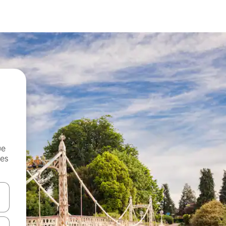
ue
mes
on las teclas de flecha hacia arriba y hacia abajo o explorá deslizando