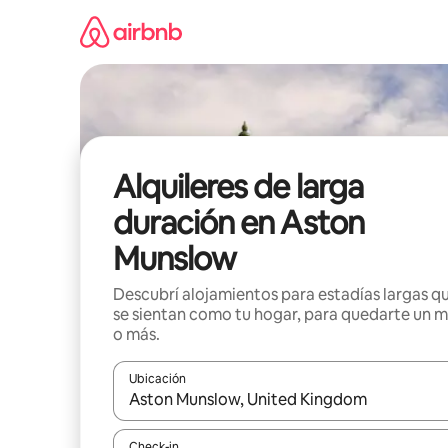
Ir
al
contenido
Alquileres de larga
duración en Aston
Munslow
Descubrí alojamientos para estadías largas q
se sientan como tu hogar, para quedarte un 
o más.
Ubicación
Cuando los resultados estén disponibles, navegá c
Check-in