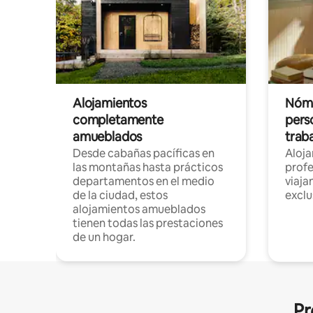
Alojamientos
Nóma
completamente
pers
amueblados
trab
Desde cabañas pacíficas en
Aloj
las montañas hasta prácticos
profe
departamentos en el medio
viaja
de la ciudad, estos
exclu
alojamientos amueblados
tienen todas las prestaciones
de un hogar.
Pr