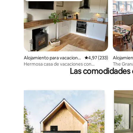
Alojamiento para vacacione
Calificación promedio: 
4,97 (233)
Alojamien
s en Rushbury
Hermosa casa de vacaciones con
The Grana
Las comodidades de
impresionantes vistas al campo
Reino Uni