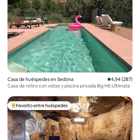
Casa de huéspedes en Sedona
Calificación pr
4,94 (287)
Casa de retiro con vistas y piscina privada Big Hit Ultimate
Favorito entre huéspedes
Favorito entre los huéspedes más destacados