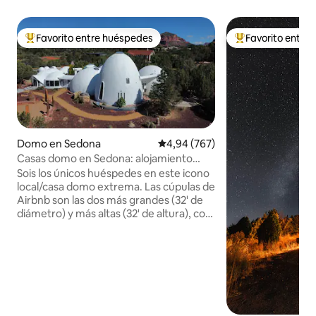
Favorito entre huéspedes
Favorito entre
Favorito entre los huéspedes más destacados
Favorito entre l
Domo en Sedona
Calificación promedio: 4,94 de 5
4,94 (767)
Casas domo en Sedona: alojamiento
emblemático de 5 estrellas - Xanadu
Sois los únicos huéspedes en este icono
local/casa domo extrema. Las cúpulas de
Airbnb son las dos más grandes (32' de
diámetro) y más altas (32' de altura), con
un total de más de 2000 pies cuadrados.
En el anillo de columnas de piedra,
camina por el laberinto, observa el
amanecer y la puesta de sol. Relájate en
la Gran Cúpula con chimenea, sofás
hundidos y piano de cola. Descansa bien
dentro de paredes de 8 pulgadas de