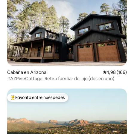
Cabaña en Arizona
Calificación pr
4,98 (166)
#AZPineCottage: Retiro familiar de lujo (dos en uno)
Favorito entre huéspedes
Favorito entre los huéspedes más destacados