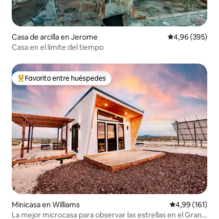
Casa de arcilla en Jerome
Calificación pr
4,96 (395)
Casa en el límite del tiempo
Favorito entre huéspedes
Favorito entre los huéspedes más destacados
Minicasa en Williams
Calificación p
4,99 (161)
La mejor microcasa para observar las estrellas en el Gran