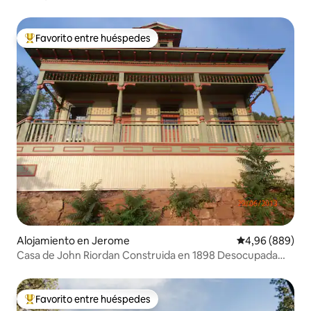
Cañón
Favorito entre huéspedes
Favorito entre los huéspedes más destacados
Alojamiento en Jerome
Calificación pr
4,96 (889)
Casa de John Riordan Construida en 1898 Desocupada
durante 60 años
Favorito entre huéspedes
Favorito entre los huéspedes más destacados