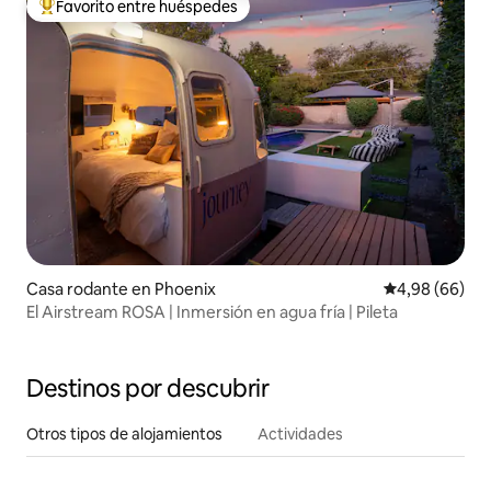
Favorito entre huéspedes
Favorito entre los huéspedes más destacados
Casa rodante en Phoenix
Calificación p
4,98 (66)
El Airstream ROSA | Inmersión en agua fría | Pileta
Destinos por descubrir
Otros tipos de alojamientos
Actividades