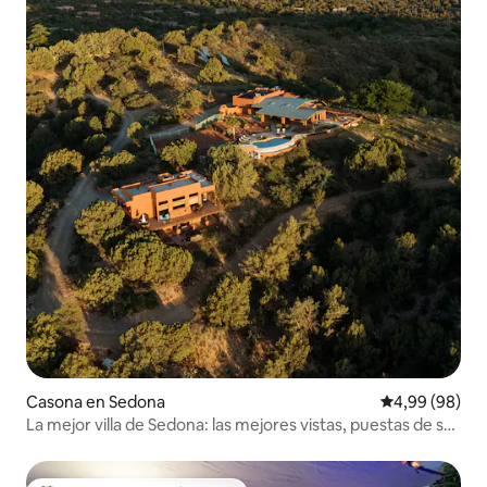
Casona en Sedona
Calificación p
4,99 (98)
La mejor villa de Sedona: las mejores vistas, puestas de sol
y piscina