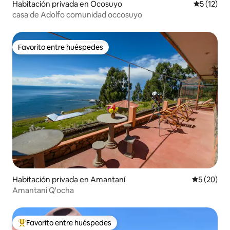
Habitación privada en Ocosuyo
Calificaci
5 (12)
casa de Adolfo comunidad occosuyo
Favorito entre huéspedes
Favorito entre huéspedes
Habitación privada en Amantaní
Calificaci
5 (20)
Amantani Q'ocha
Favorito entre huéspedes
Favorito entre los huéspedes más destacados