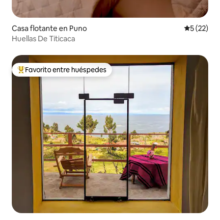
Casa flotante en Puno
Calificaci
5 (22)
Huellas De Titicaca
Favorito entre huéspedes
Favorito entre los huéspedes más destacados