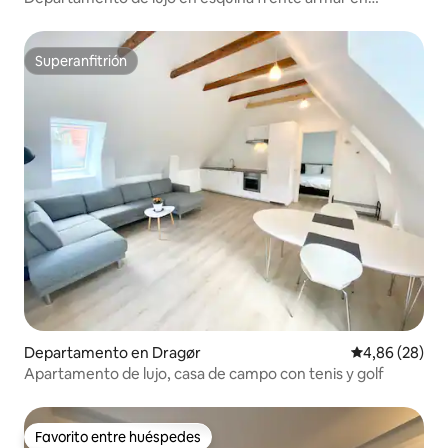
Nordhavn
Superanfitrión
Superanfitrión
Departamento en Dragør
Calificación p
4,86 (28)
Apartamento de lujo, casa de campo con tenis y golf
Favorito entre huéspedes
Favorito entre huéspedes