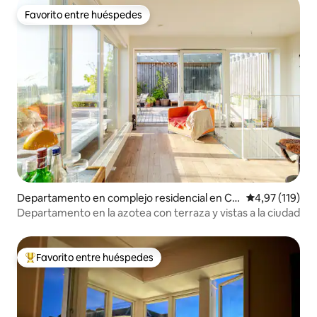
Favorito entre huéspedes
Favorito entre huéspedes
Departamento en complejo residencial en Co
Calificación p
4,97 (119)
penhague
Departamento en la azotea con terraza y vistas a la ciudad
Favorito entre huéspedes
Favorito entre los huéspedes más destacados