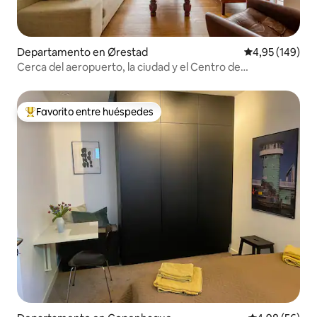
Departamento en Ørestad
Calificación pr
4,95 (149)
Cerca del aeropuerto, la ciudad y el Centro de
Convenciones Bella
Favorito entre huéspedes
Favorito entre los huéspedes más destacados