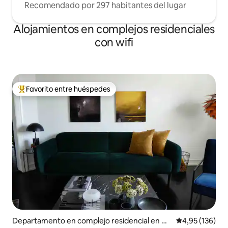
Recomendado por 297 habitantes del lugar
Alojamientos en complejos residenciales
con wifi
Favorito entre huéspedes
Favorito entre los huéspedes más destacados
Departamento en complejo residencial en Co
Calificación p
4,95 (136)