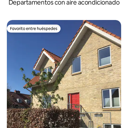
Departamentos con aire acondicionado
Copenhague
Favorito entre huéspedes
Favorito entre huéspedes