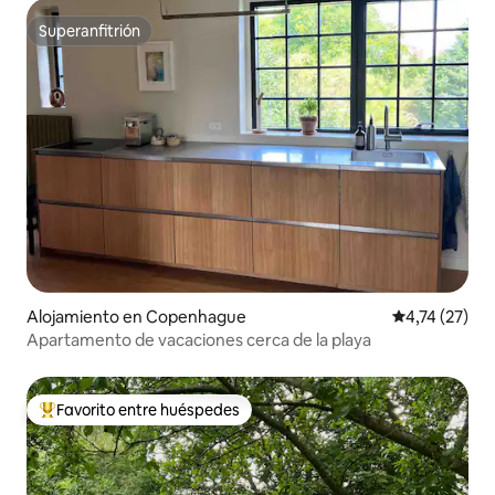
Superanfitrión
Superanfitrión
Alojamiento en Copenhague
Calificación 
4,74 (27)
Apartamento de vacaciones cerca de la playa
Favorito entre huéspedes
Favorito entre los huéspedes más destacados