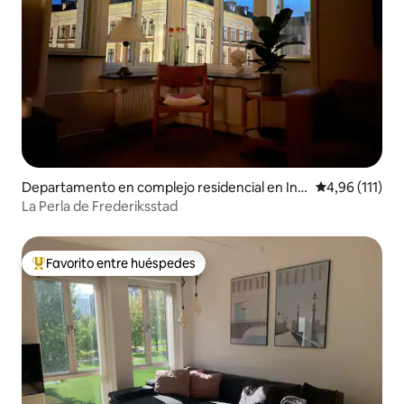
Departamento en complejo residencial en Ind
Calificación p
4,96 (111)
re By
La Perla de Frederiksstad
Favorito entre huéspedes
Favorito entre los huéspedes más destacados