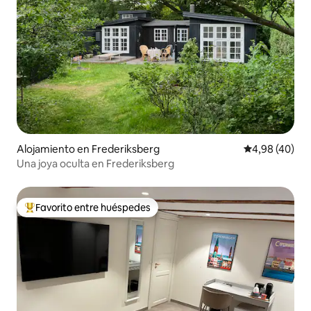
Alojamiento en Frederiksberg
Calificación p
4,98 (40)
Una joya oculta en Frederiksberg
Favorito entre huéspedes
Favorito entre los huéspedes más destacados