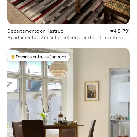
Departamento en Kastrup
Calificación
4,8 (79)
Apartamento a 2 minutos del aeropuerto - 10 minutos de
la ciudad
Favorito entre huéspedes
Favorito entre los huéspedes más destacados