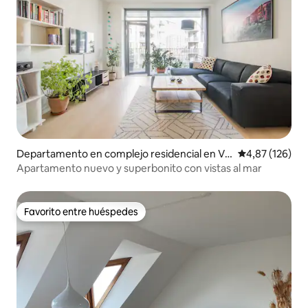
Departamento en complejo residencial en Ve
Calificación p
4,87 (126)
sterbro - Kongens Enghave
Apartamento nuevo y superbonito con vistas al mar
Favorito entre huéspedes
Favorito entre huéspedes