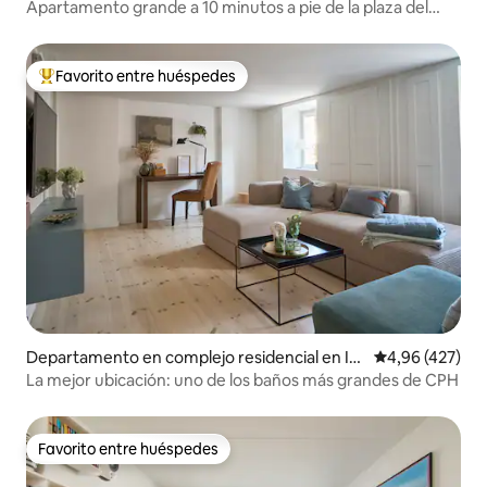
penhague
Apartamento grande a 10 minutos a pie de la plaza del
Ayuntamiento
Favorito entre huéspedes
Favorito entre los huéspedes más destacados
Departamento en complejo residencial en In
Calificación pr
4,96 (427)
dre By
La mejor ubicación: uno de los baños más grandes de CPH
Favorito entre huéspedes
Favorito entre huéspedes