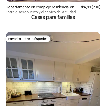
Departamento en complejo residencial en C
Calificación pr
4,89 (290)
openhague
Entre el aeropuerto y el centro de la ciudad
Casas para familias
Favorito entre huéspedes
Favorito entre huéspedes