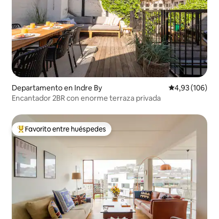
Departamento en Indre By
Calificación pr
4,93 (106)
Encantador 2BR con enorme terraza privada
Favorito entre huéspedes
Favorito entre los huéspedes más destacados