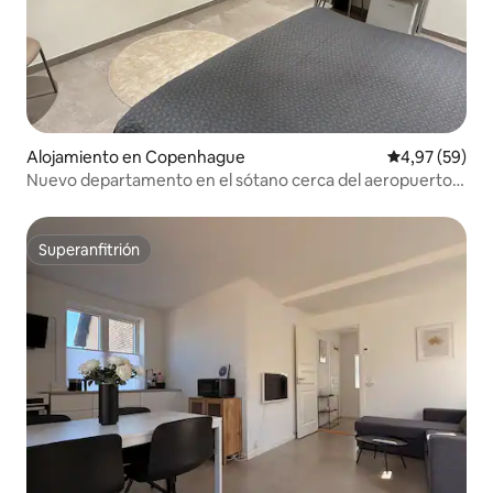
Alojamiento en Copenhague
Calificación p
4,97 (59)
Nuevo departamento en el sótano cerca del aeropuerto
CPH y el metro
Superanfitrión
Superanfitrión