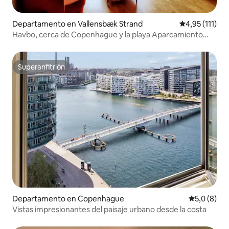
Departamento en Vallensbæk Strand
Calificación p
4,95 (111)
Havbo, cerca de Copenhague y la playa Aparcamiento
gratuito
Superanfitrión
Superanfitrión
Departamento en Copenhague
Calificació
5,0 (8)
Vistas impresionantes del paisaje urbano desde la costa