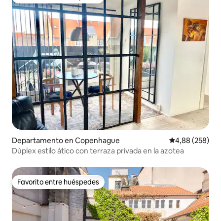
Favorito entre huéspedes
Departamento en Copenhague
Calificación pr
4,88 (258)
Dúplex estilo ático con terraza privada en la azotea
Favorito entre huéspedes
Favorito entre huéspedes