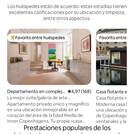
Los huéspedes están de acuerdo: estas estadías tienen
excelentes calificaciones por su ubicación y limpieza,
entre otros aspectos.
Favorito entre huéspedes
Favorito entre h
Favorito entre los huéspedes más destacados
Favorito entre h
Departamento en complejo
Calificación promedio: 4,97 de 5
4,97 (168)
Casa flotante en C
residencial en Indre By
avn
La mejor suite/galería de arte
Casa flotante mode
céntrica/privada de lujo
Excelente zona cé
Apartamento privado único y magnífico
Moderna casa flot
en una ubicación inmejorable en el
una ubicación priv
corazón del área de la Edad Media de
de Copenhague. Los grandes
Inner Copenhagens. Tu propia «casa
ventanales y la es
Prestaciones populares de los
adosada» con entrada privada desde una
corrediza que da 
calle lateral tranquila. Un lujo de alta
crean un living lumi