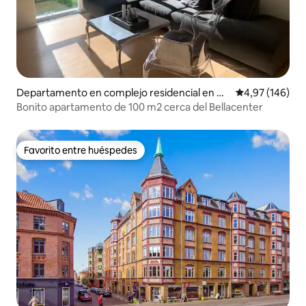
Departamento en complejo residencial en Ør
Calificación pr
4,97 (146)
estad
Bonito apartamento de 100 m2 cerca del Bellacenter
Favorito entre huéspedes
Favorito entre huéspedes