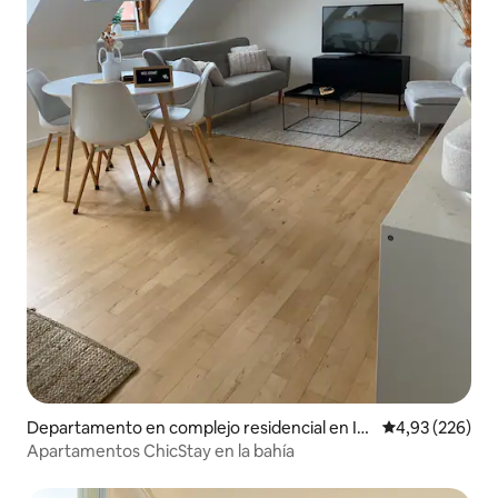
Departamento en complejo residencial en In
Calificación pr
4,93 (226)
dre By
Apartamentos ChicStay en la bahía