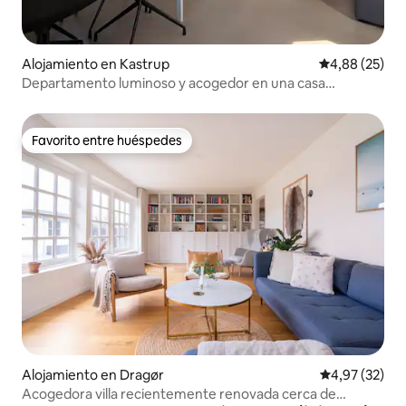
Alojamiento en Kastrup
Calificación p
4,88 (25)
Departamento luminoso y acogedor en una casa
unifamiliar en Kastrup
Favorito entre huéspedes
Favorito entre huéspedes
Alojamiento en Dragør
Calificación 
4,97 (32)
Acogedora villa recientemente renovada cerca de