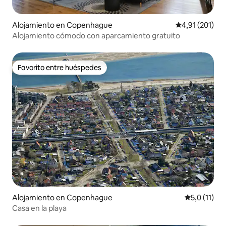
Alojamiento en Copenhague
Calificación p
4,91 (201)
Alojamiento cómodo con aparcamiento gratuito
Favorito entre huéspedes
Favorito entre huéspedes
Alojamiento en Copenhague
Calificación
5,0 (11)
Casa en la playa