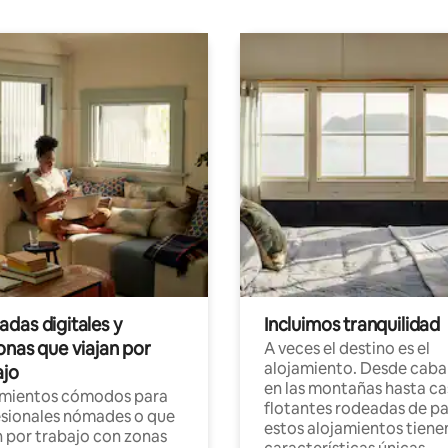
das digitales y
Incluimos tranquilidad
onas que viajan por
A veces el destino es el
alojamiento. Desde caba
ajo
en las montañas hasta ca
amientos cómodos para
flotantes rodeadas de pa
sionales nómades o que
estos alojamientos tiene
n por trabajo con zonas