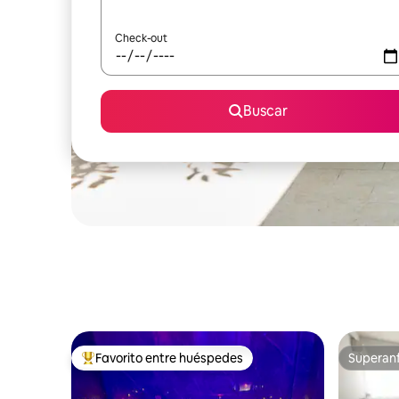
Check-out
Buscar
Favorito entre huéspedes
Superanf
Favorito entre los huéspedes más destacados
Superanf