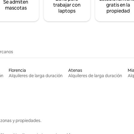
Se admiten
trabajar con
gratis en la
mascotas
laptops
propiedad
ercanos
Florencia
Atenas
Mi
ón
Alquileres de larga duración
Alquileres de larga duración
Alq
 zonas y propiedades.