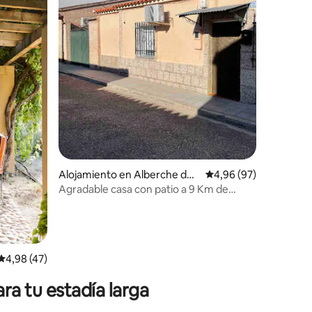
iones
Alojamiento en Alberche del
Calificación promedio:
4,96 (97)
Caudillo
Agradable casa con patio a 9 Km de
Talavera
Calificación promedio: 4,98 de 5. 47 evaluaciones
4,98 (47)
ra tu estadía larga