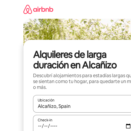
Ir
al
contenido
Alquileres de larga
duración en Alcañizo
Descubrí alojamientos para estadías largas q
se sientan como tu hogar, para quedarte un 
o más.
Ubicación
Cuando los resultados estén disponibles, navegá c
Check-in