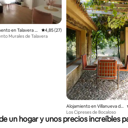
ento en Talavera d
Calificación promedio: 4,85 de 5. 27 evaluac
4,85 (27)
nto Murales de Talavera
io: 5 de 5. 26 evaluaciones
Alojamiento en Villanueva de
la Vera
Los Cipreses de Bocaloso
 un hogar y unos precios increíbles pa