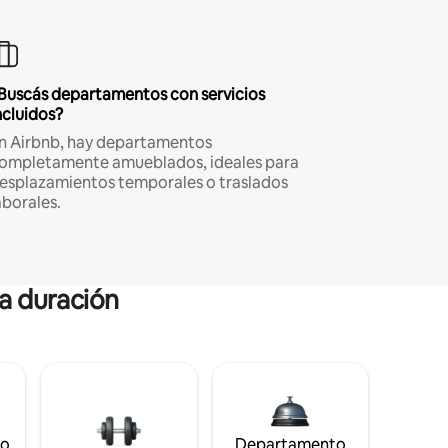
Buscás departamentos con servicios
ncluidos?
n Airbnb, hay departamentos
ompletamente amueblados, ideales para
esplazamientos temporales o traslados
aborales.
ga duración
to
Departamento