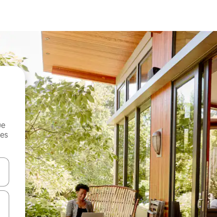
ue
mes
on las teclas de flecha hacia arriba y hacia abajo o explorá deslizando