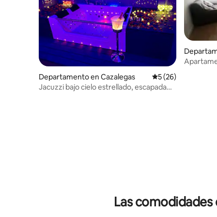
Departam
e la Reina
Apartame
Departamento en Cazalegas
Calificación promed
5 (26)
Jacuzzi bajo cielo estrellado, escapada
Romántica
Las comodidades de