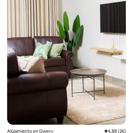
Alojamiento en Gweru
Calificación p
4,88 (26)