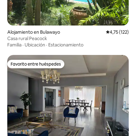
Alojamiento en Bulawayo
Calificación p
4,75 (122)
Casa rural Peacock
Familia
·
Ubicación
·
Estacionamiento
Favorito entre huéspedes
Favorito entre huéspedes