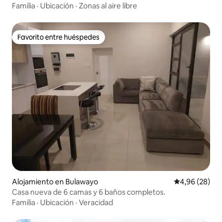
Familia
·
Ubicación
·
Zonas al aire libre
Favorito entre huéspedes
Favorito entre huéspedes
Alojamiento en Bulawayo
Calificación p
4,96 (28)
Casa nueva de 6 camas y 6 baños completos.
Familia
·
Ubicación
·
Veracidad