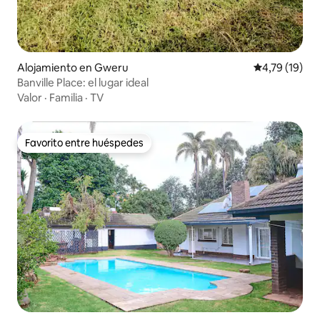
Alojamiento en Gweru
Calificación 
4,79 (19)
Banville Place: el lugar ideal
Valor
·
Familia
·
TV
Favorito entre huéspedes
Favorito entre huéspedes