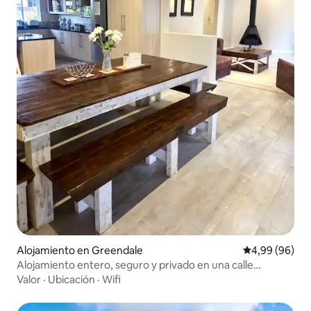
Alojamiento en Greendale
Calificación p
4,99 (96)
Alojamiento entero, seguro y privado en una calle
tranquila
Valor
·
Ubicación
·
Wifi