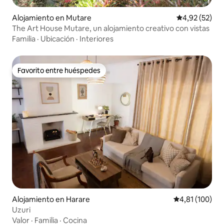
Alojamiento en Mutare
Calificación 
4,92 (52)
The Art House Mutare, un alojamiento creativo con vistas
Familia
·
Ubicación
·
Interiores
Favorito entre huéspedes
Favorito entre huéspedes
Alojamiento en Harare
Calificación p
4,81 (100)
Uzuri
Valor
·
Familia
·
Cocina