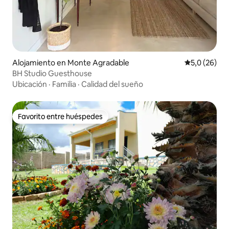
Alojamiento en Monte Agradable
Calificación
5,0 (26)
BH Studio Guesthouse
Ubicación
·
Familia
·
Calidad del sueño
Favorito entre huéspedes
Favorito entre huéspedes