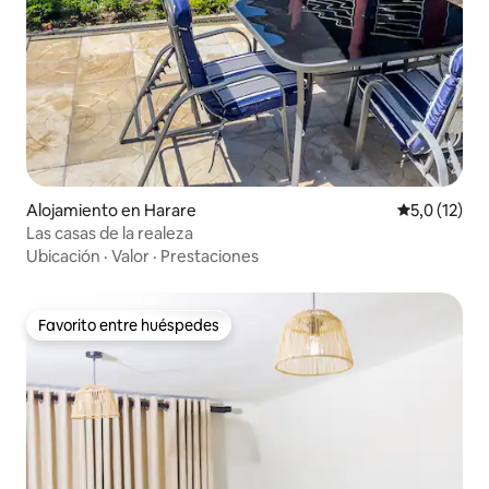
Alojamiento en Harare
Calificación
5,0 (12)
Las casas de la realeza
Ubicación
·
Valor
·
Prestaciones
Favorito entre huéspedes
Favorito entre huéspedes