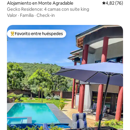
Alojamiento en Monte Agradable
Calificación p
4,82 (76)
Gecko Residence: 4 camas con suite king
Valor
·
Familia
·
Check-in
Favorito entre huéspedes
Favorito entre los huéspedes más destacados