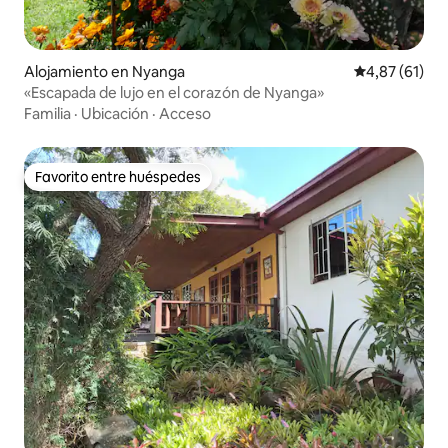
Alojamiento en Nyanga
Calificación 
4,87 (61)
«Escapada de lujo en el corazón de Nyanga»
Familia
·
Ubicación
·
Acceso
Favorito entre huéspedes
Favorito entre huéspedes