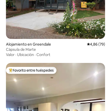
Alojamiento en Greendale
Calificación p
4,86 (79)
Cápsula de Marte
Valor
·
Ubicación
·
Confort
Favorito entre huéspedes
Favorito entre los huéspedes más destacados