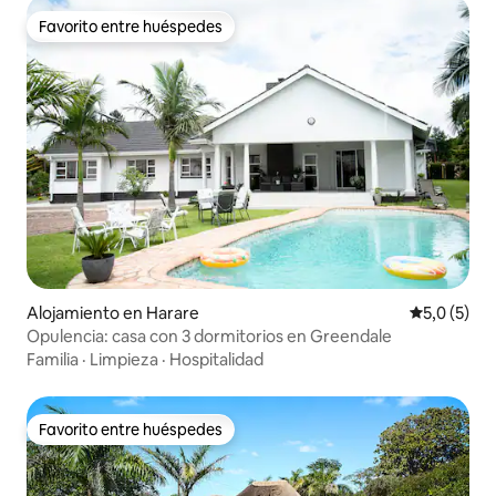
Favorito entre huéspedes
Favorito entre huéspedes
Alojamiento en Harare
Calificació
5,0 (5)
Opulencia: casa con 3 dormitorios en Greendale
Familia
·
Limpieza
·
Hospitalidad
Favorito entre huéspedes
Favorito entre huéspedes