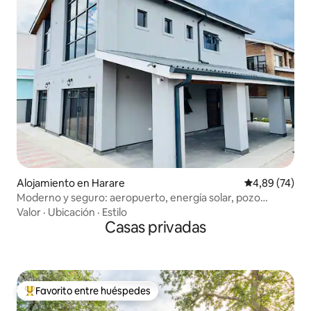
Alojamiento en Harare
Calificación p
4,89 (74)
Moderno y seguro: aeropuerto, energía solar, pozo
perforado, Wi-Fi
Valor
·
Ubicación
·
Estilo
Casas privadas
Favorito entre huéspedes
Favorito entre los huéspedes más destacados