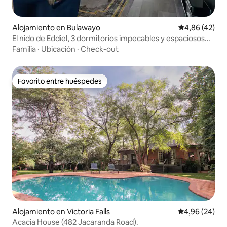
Alojamiento en Bulawayo
Calificación 
4,86 (42)
El nido de Eddiel, 3 dormitorios impecables y espaciosos
con piscina
Familia
·
Ubicación
·
Check-out
Favorito entre huéspedes
Favorito entre huéspedes
Alojamiento en Victoria Falls
Calificación p
4,96 (24)
Acacia House (482 Jacaranda Road).