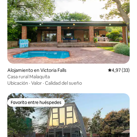
Alojamiento en Victoria Falls
Calificación 
4,97 (33)
Casa rural Malaquita
Ubicación
·
Valor
·
Calidad del sueño
Favorito entre huéspedes
Favorito entre huéspedes