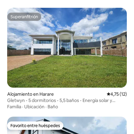
Superanfitrión
Superanfitrión
Alojamiento en Harare
Calificación 
4,75 (12)
Gletwyn - 5 dormitorios - 5,5 baños - Energía solar y
generador de respaldo - Aire acondicionado
Familia
·
Ubicación
·
Baño
Favorito entre huéspedes
Favorito entre huéspedes