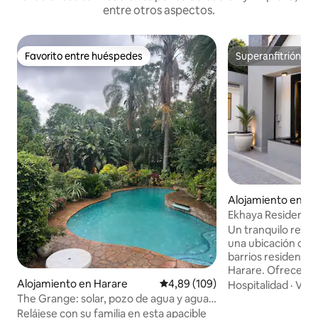
entre otros aspectos.
Favorito entre huéspedes
Superanfitrión
Favorito entre huéspedes
Superanfitrión
Alojamiento en Ha
Ekhaya Residence
Un tranquilo refug
una ubicación cént
barrios residencia
Harare. Ofrece u
Alojamiento en Harare
Calificación promedio: 4,89 de 5
4,89 (109)
naturaleza y estil
Hospitalidad
·
Vera
hermosos cantos d
The Grange: solar, pozo de agua y agua
escapada tranquila
caliente 24/7
Relájese con su familia en esta apacible