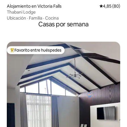
Alojamiento en Victoria Falls
Calificación p
4,85 (80)
Thabani Lodge
Ubicación
·
Familia
·
Cocina
Casas por semana
Favorito entre huéspedes
Favorito entre los huéspedes más destacados