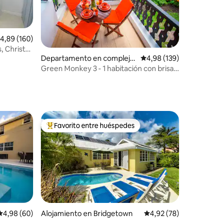
alificación promedio: 4,89 de 5. 160 evaluaciones
4,89 (160)
 Christ
iones
Departamento en complejo
Calificación promedio: 
4,98 (139)
residencial en Rockley
Green Monkey 3 - 1 habitación con brisa y
piscina cerca de las playas
Favorito entre huéspedes
más destacados
Favorito entre los huéspedes más destacados
iones
Calificación promedio: 4,98 de 5. 60 evaluaciones
4,98 (60)
Alojamiento en Bridgetown
Calificación promedio:
4,92 (78)