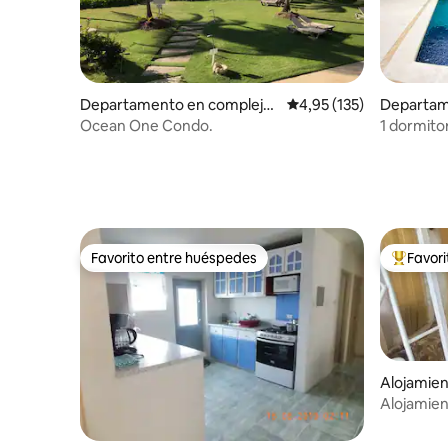
Departamento en complejo
Calificación promedio: 
4,95 (135)
Departam
residencial en Oistins
residenci
Ocean One Condo.
1 dormitor
apartamen
Favorito entre huéspedes
Favor
Favorito entre huéspedes
Favorito
Alojamie
Alojamien