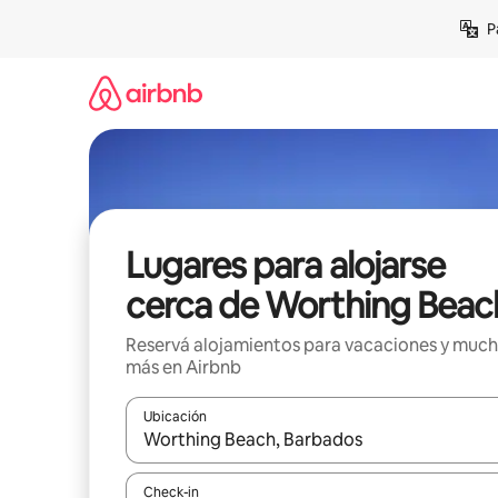
Ir
P
al
contenido
Lugares para alojarse
cerca de Worthing Beac
Reservá alojamientos para vacaciones y muc
más en Airbnb
Ubicación
Cuando los resultados estén disponibles, navegá c
Check-in