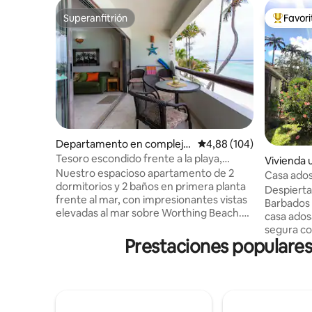
Superanfitrión
Favor
Superanfitrión
Favorito
Departamento en complejo
Calificación promedio: 
4,88 (104)
residencial en Worthing
Tesoro escondido frente a la playa,
Vivienda 
Barbados
Nuestro espacioso apartamento de 2
ng
Casa adosa
dormitorios y 2 baños en primera planta
restauran
Despierta 
frente al mar, con impresionantes vistas
Barbados 
elevadas al mar sobre Worthing Beach.
casa ados
TODAS las sábanas, toallas de baño y de
segura c
playa y un juego completo de
Prestaciones populares
exuberant
electrodomésticos y utensilios de cocina.
residentes d
Aire acondicionado en los dormitorios,
minutos a
excelente wifi, TV de pantalla plana de 40
Rockley, 
pulgadas, canales por cable y radio
cafeterías
AM/FM. Estamos ubicados en el centro
minutos a