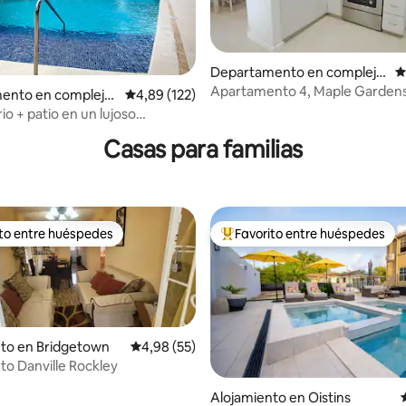
Departamento en complejo
C
residencial en Bridgetown
Apartamento 4, Maple Gardens,
4,95 de 5. 135 evaluaciones
ento en complejo
Calificación promedio: 4,89 de 5. 122 evaluac
4,89 (122)
Church.
al en Hastings
io + patio en un lujoso
to cerrado con piscina
Casas para familias
ito entre huéspedes
Favorito entre huéspedes
 entre los huéspedes más destacados
Favorito entre los huéspedes 
nto en Bridgetown
Calificación promedio: 4,98 de 5. 55 evaluac
4,98 (55)
to Danville Rockley
Alojamiento en Oistins