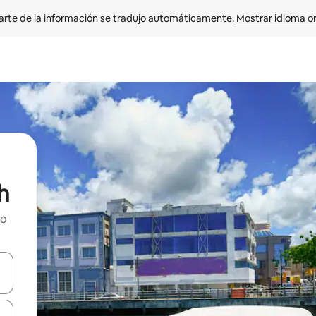
arte de la información se tradujo automáticamente. 
Mostrar idioma or
h
ho
on las teclas de flecha hacia arriba y hacia abajo o explorá deslizando