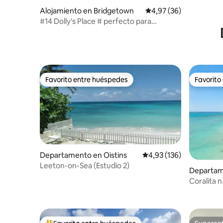
Alojamiento en Bridgetown
Calificación promedio:
4,97 (36)
#14 Dolly's Place # perfecto para
relajarse
Favorito entre huéspedes
Favorito
Favorito entre huéspedes
Favorito
Departamento en Oistins
Calificación promedio: 
4,93 (136)
Leeton-on-Sea (Estudio 2)
Departam
Coralita 
Sandy La