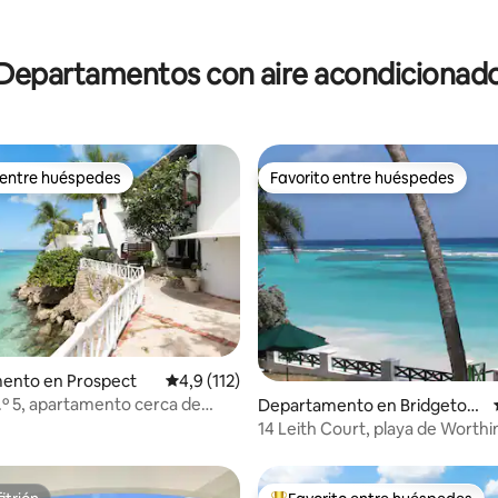
 4,97 de 5. 36 evaluaciones
Departamentos con aire acondicionad
 entre huéspedes
Favorito entre huéspedes
 entre huéspedes
Favorito entre huéspedes
4,93 de 5. 136 evaluaciones
ento en Prospect
Calificación promedio: 4,9 de 5. 112 evaluac
4,9 (112)
n.º 5, apartamento cerca de
Departamento en Bridgetow
ne
n
14 Leith Court, playa de Worthi