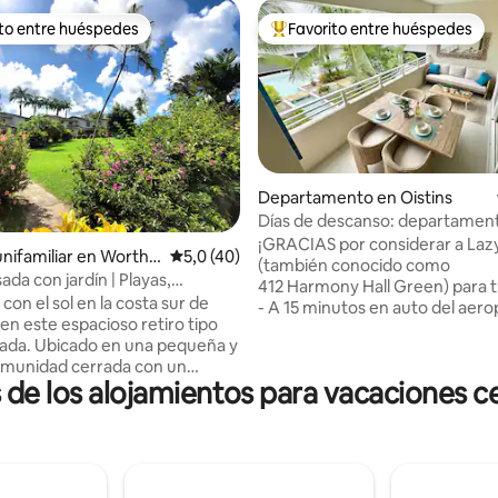
ito entre huéspedes
Favorito entre huéspedes
 entre los huéspedes más destacados
Favorito entre los huéspedes 
Departamento en Oistins
Días de descanso: departament
4,88 de 5. 104 evaluaciones
habitación cerca de la playa con
¡GRACIAS por considerar a Laz
unifamiliar en Worthi
Calificación promedio: 5,0 de 5. 40 evaluac
5,0 (40)
(también conocido como
da con jardín | Playas,
412 Harmony Hall Green) para t
tes y paseo marítimo
con el sol en la costa sur de
- A 15 minutos en auto del aer
en este espacioso retiro tipo
- Embajada de EE. UU. a 10 min
ada. Ubicado en una pequeña y
auto - Clínica de fertilidad a 10
omunidad cerrada con un
en auto - Ubicado en la comun
 de los alojamientos para vacaciones 
e jardín y en su mayoría
cerrada Harmony Hall Green (C
e larga duración. • A 10
Christ Church). - A 5-10 minuto
 pie de las playas de Worthing y
Dover Beach, St Lawrence Gap
del paseo marítimo, de
restaurantes, bares, tiendas, m
 y de restaurantes • A 10
farmacia y clínica médica. - A 5
 pie de supermercados y
pie del transporte público. - Ac