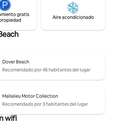
sur, garantiza un fácil acceso a las
el living y
atracciones locales, numerosas playas
amiento gratis
prístinas y una gran cantidad de opciones
camiento
Aire acondicionado
 propiedad
gastronómicas y de vida nocturna.
 Beach
Dover Beach
Recomendado por 46 habitantes del lugar
Mallalieu Motor Collection
Recomendado por 3 habitantes del lugar
 wifi