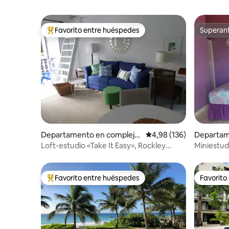
Favorito entre huéspedes
Superanf
Favorito entre los huéspedes más destacados
Superanf
Departamento en complejo
Calificación promedio: 
4,98 (136)
Departam
residencial en Bridgetown
esidencia
Loft-estudio «Take It Easy», Rockley
Miniestud
Resort
UU., la C
comerciale
Favorito entre huéspedes
Favorito
Favorito entre los huéspedes más destacados
Favorito