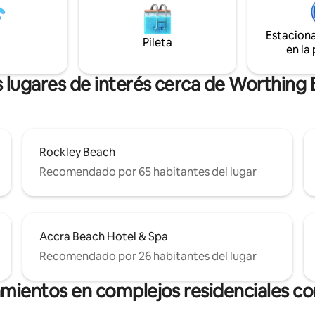
Estacionamiento gratuito • Wifi
piscina. - Aire acondicionado en 
el dormitorio. -Internet de alta velocidad
Estacion
ones con aire acondicionado •
- Lavadora y secadora. - Apar
Pileta
en la
rivado. • Sillas de playa y hielera
gratuito.
a parejas, amigos y trabajadores
que buscan comodidad y
 lugares de interés cerca de Worthing
cia.
Rockley Beach
Recomendado por 65 habitantes del lugar
Accra Beach Hotel & Spa
Recomendado por 26 habitantes del lugar
amientos en complejos residenciales con