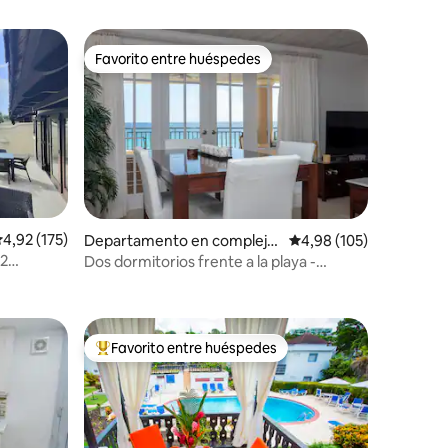
Favorito entre huéspedes
Favorito entre huéspedes
alificación promedio: 4,92 de 5. 175 evaluaciones
4,92 (175)
Departamento en complejo
Calificación promedio: 
4,98 (105)
residencial en Oistins
 2
Dos dormitorios frente a la playa -
iones
Condominios en White Sands Beach
Favorito entre huéspedes
Favorito entre los huéspedes más destacados