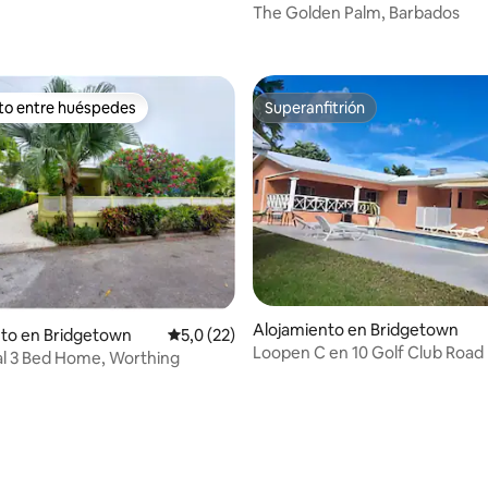
The Golden Palm, Barbados
4,84 de 5. 103 evaluaciones
ito entre huéspedes
Superanfitrión
 entre los huéspedes más destacados
Superanfitrión
Alojamiento en Bridgetown
nto en Bridgetown
Calificación promedio: 5,0 de 5. 22 evaluac
5,0 (22)
Loopen C en 10 Golf Club Road
al 3 Bed Home, Worthing