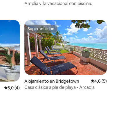
Amplia villa vacacional con piscina.
Superanfitrión
Superanfitrión
Alojamiento en Bridgetown
Calificación promed
4,6 (5)
Casa clásica a pie de playa - Arcadia
Calificación promedio: 5,0 de 5. 4 evaluaciones
5,0 (4)
iones