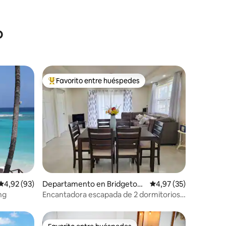
o
Favorito entre huéspedes
Favorito entre los huéspedes más destacados
iones
Calificación promedio: 4,92 de 5. 93 evaluaciones
4,92 (93)
Departamento en Bridgetow
Calificación promedio:
4,97 (35)
n
ng
Encantadora escapada de 2 dormitorios:
¡tu hogar lejos de casa!