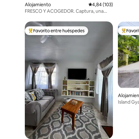
Alojamiento
Calificación promedio: 
4,84 (103)
FRESCO Y ACOGEDOR. Captura, una
estancia agradable.
Favorito entre huéspedes
Favor
Favorito entre los huéspedes más destacados
Favorito
Alojamie
Island Gy