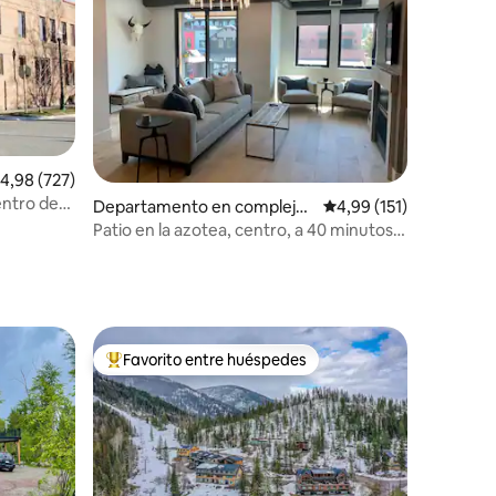
alificación promedio: 4,98 de 5. 727 evaluaciones
4,98 (727)
entro de
iones
Departamento en complejo
Calificación promedio:
4,99 (151)
residencial en Whitefish
Patio en la azotea, centro, a 40 minutos
de Glacier Park
Favorito entre huéspedes
Favorito entre los huéspedes más destacados