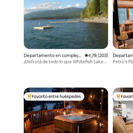
Departamento en complejo
Calificación promedio: 
4,78 (203)
Departam
residencial en Whitefish
esidencia
¡Disfrutá de todo lo que Whitefish Lake
Petro's Pl
tiene para ofrecer!
Mountain
Favorito entre huéspedes
Favor
Favorito entre los huéspedes más destacados
Favorito