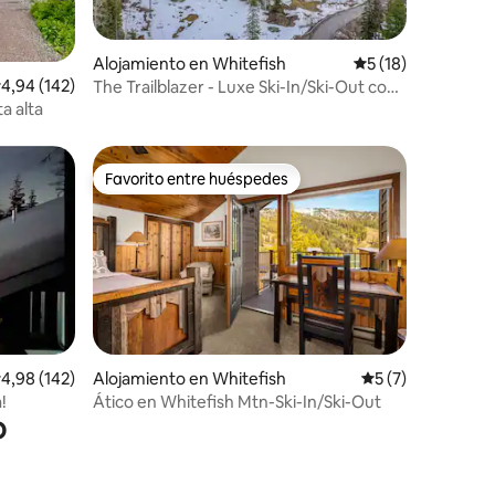
iones
Alojamiento en Whitefish
Calificación prome
5 (18)
alificación promedio: 4,94 de 5. 142 evaluaciones
4,94 (142)
The Trailblazer - Luxe Ski-In/Ski-Out con
jacuzzi.
a alta
Favorito entre huéspedes
más destacados
Favorito entre huéspedes
iones
alificación promedio: 4,98 de 5. 142 evaluaciones
4,98 (142)
Alojamiento en Whitefish
Calificación prom
5 (7)
!
Ático en Whitefish Mtn-Ski-In/Ski-Out
o