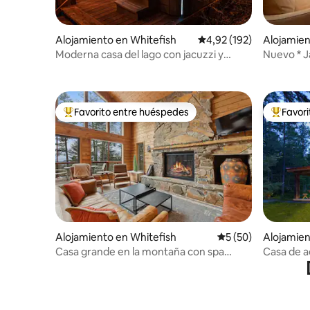
Alojamiento en Whitefish
Calificación promedio: 
4,92 (192)
Alojamien
Moderna casa del lago con jacuzzi y
Nuevo * J
muelle
personas
Favorito entre huéspedes
Favor
Favorito entre los huéspedes más destacados
Favorito
Alojamiento en Whitefish
Calificación promed
5 (50)
Alojamien
Casa grande en la montaña con spa
Casa de a
privado - 4 dormitorios/3 baños