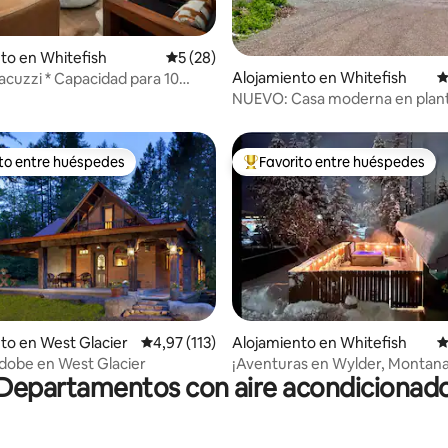
4,92 de 5. 192 evaluaciones
to en Whitefish
Calificación promedio: 5 de 5. 28 evaluac
5 (28)
Alojamiento en Whitefish
C
acuzzi * Capacidad para 10
NUEVO: Casa moderna en plant
ito entre huéspedes
Favorito entre huéspedes
 entre los huéspedes más destacados
Favorito entre los huéspedes 
io: 5 de 5. 50 evaluaciones
to en West Glacier
Calificación promedio: 4,97 de 5. 113 evaluac
4,97 (113)
Alojamiento en Whitefish
C
dobe en West Glacier
¡Aventuras en Wylder, Montana
Departamentos con aire acondicionad