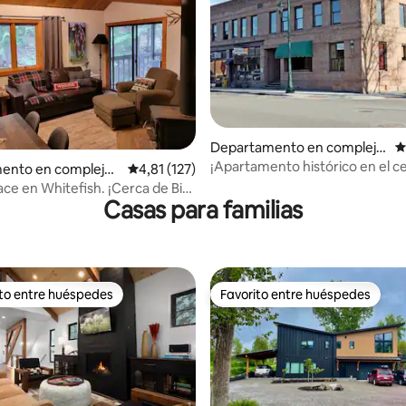
Departamento en complejo
C
residencial en Whitefish
¡Apartamento histórico en el c
4,78 de 5. 203 evaluaciones
ento en complejo r
Calificación promedio: 4,81 de 5. 127 evaluac
4,81 (127)
Whitefish, Montana!
l en Whitefish
ace en Whitefish. ¡Cerca de Big
Casas para familias
!
ito entre huéspedes
Favorito entre huéspedes
 entre los huéspedes más destacados
Favorito entre huéspedes