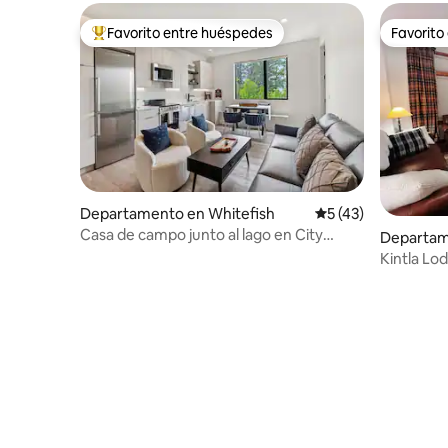
Favorito entre huéspedes
Favorito
Favorito entre los huéspedes más destacados
Favorito
Departamento en Whitefish
Calificación promed
5 (43)
Casa de campo junto al lago en City
Departam
Beach con 2 camas king
Kintla Lod