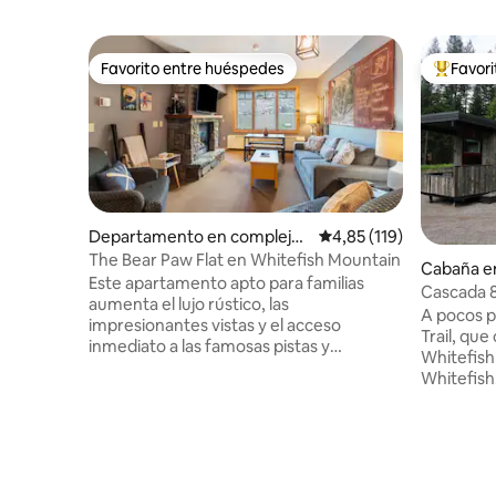
Favorito entre huéspedes
Favor
Favorito entre huéspedes
Favorito
Departamento en complejo
Calificación promedio: 
4,85 (119)
residencial en Whitefish
The Bear Paw Flat en Whitefish Mountain
Cabaña e
Este apartamento apto para familias
Cascada 
aumenta el lujo rústico, las
A pocos p
impresionantes vistas y el acceso
Trail, qu
inmediato a las famosas pistas y
Whitefish 
senderos para bicicletas de Whitefish
Whitefish.
Mountain son lo que hace de este
individua
apartamento con acceso directo a las
cabaña ve
pistas de esquí y salida de esquí una
de 2 dorm
escapada fenomenal a Montana. Este
cabañas están 
espacioso apartamento de 2 dormitorios
no se adm
está situado directamente en las pistas