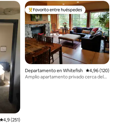
Favorito entre huéspedes
Favorito entre los huéspedes más destacados
iones
Departamento en Whitefish
Calificación promedio: 
4,96 (120)
Amplio apartamento privado cerca del
lago y la montaña
Calificación promedio: 4,9 de 5. 251 evaluaciones
4,9 (251)