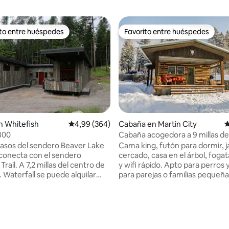
ito entre huéspedes
Favorito entre huéspedes
 entre los huéspedes más destacados
Favorito entre huéspedes
4,85 de 5. 119 evaluaciones
n Whitefish
Calificación promedio: 4,99 de 5. 364 evaluac
4,99 (364)
Cabaña en Martin City
C
800
Cabaña acogedora a 9 millas de
Glaciar con jacuzzi.
asos del sendero Beaver Lake
Cama king, futón para dormir, j
e conecta con el sendero
cercado, casa en el árbol, fogata
Trail. A 7,2 millas del centro de
y wifi rápido. Apto para perros 
 Waterfall se puede alquilar
para parejas o familias pequeñ
lmente o combinada con su
buscan el encanto acogedor d
cina, Hollywood, para un total
cerca de Glacier. Desde el porche
itorios y 2 baños si ambas
cubierto, observá a los ciervos 
disponibles. ¡Lo sentimos,
pastar en el huerto o a tus hijos
iten mascotas! Esquí de fondo
la casa del árbol mientras el sol