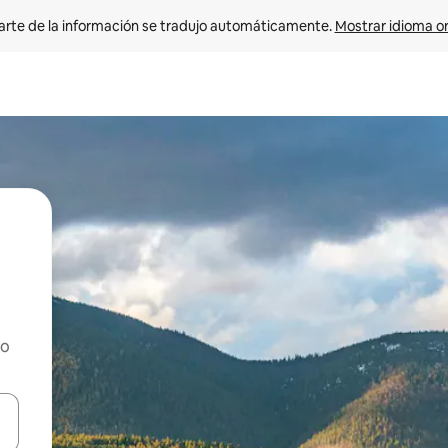
arte de la información se tradujo automáticamente. 
Mostrar idioma or
ho
on las teclas de flecha hacia arriba y hacia abajo o explorá deslizando