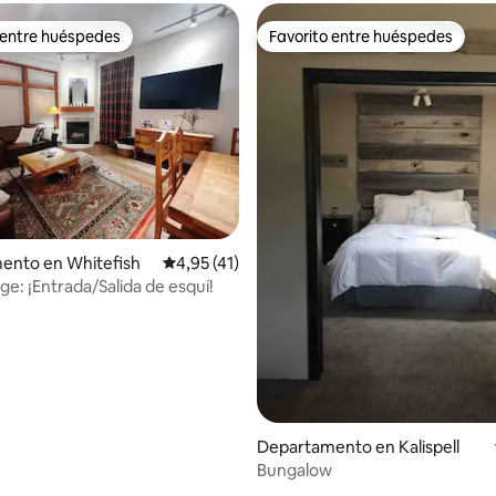
 entre huéspedes
Favorito entre huéspedes
 entre huéspedes
Favorito entre huéspedes
io: 5 de 5. 43 evaluaciones
ento en Whitefish
Calificación promedio: 4,95 de 5. 41 evaluac
4,95 (41)
ge: ¡Entrada/Salida de esquí!
Departamento en Kalispell
Bungalow