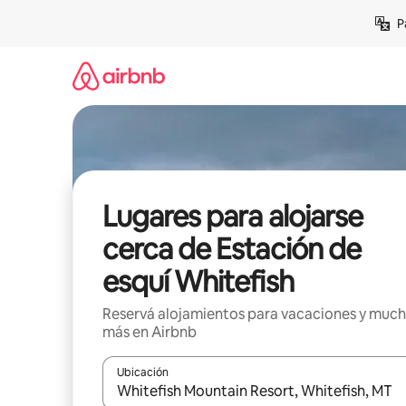
Ir
P
al
contenido
Lugares para alojarse
cerca de Estación de
esquí Whitefish
Reservá alojamientos para vacaciones y muc
más en Airbnb
Ubicación
Cuando los resultados estén disponibles, navegá c