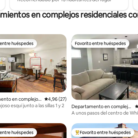
amientos en complejos residenciales con
 entre huéspedes
Favorito entre huéspedes
 entre huéspedes
Favorito entre huéspedes
ento en complejo r
Calificación promedio: 4,96 de 5. 27 evaluac
4,96 (27)
l en Whitefish
oso esquí junto a las sillas 1 y 2
4,79 de 5. 403 evaluaciones
Departamento en complejo
C
residencial en Whitefish
A unos pasos del centro de Whi
(unidad 202)
 entre huéspedes
Favorito entre huéspedes
 entre huéspedes
Favorito entre los huéspedes 