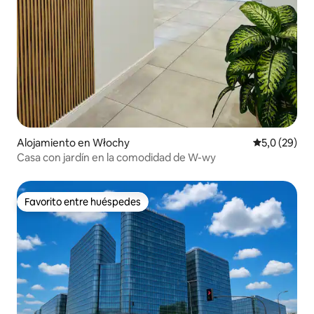
Alojamiento en Włochy
Calificación
5,0 (29)
Casa con jardín en la comodidad de W-wy
Favorito entre huéspedes
Favorito entre huéspedes