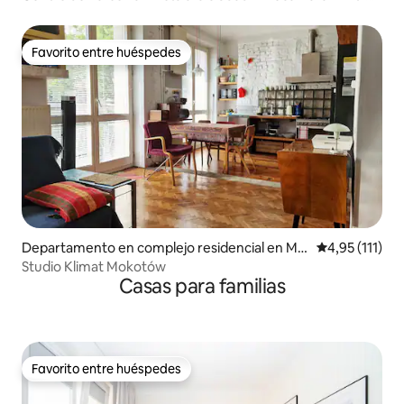
el 10% más popular de Airbnb
Favorito entre huéspedes
Favorito entre huéspedes
Departamento en complejo residencial en Mo
Calificación p
4,95 (111)
kotów
Studio Klimat Mokotów
Casas para familias
Favorito entre huéspedes
Favorito entre huéspedes