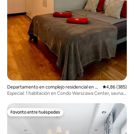
Departamento en complejo residencial en W
Calificación pr
4,86 (385)
ola
Especial: 1 habitación en Condo Warszawa Center, sauna
(OS)
Favorito entre huéspedes
Favorito entre huéspedes