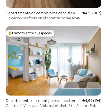
Departamento en complejo residencial en Ce
Calificación pr
4,96 (167)
ntro de la ciudad
Ubicación perfecta en el corazón de Varsovia
Favorito entre huéspedes
Favorito entre los huéspedes más destacados
Departamento en complejo residencial en C
Calificación pr
4,94 (194)
entro de la ciudad
Centro de Varsovia • Vista a la ciudad • 1 recámara • Entre