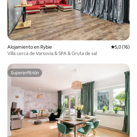
Alojamiento en Rybie
Calificación
5,0 (16)
Villa cerca de Varsovia & SPA & Gruta de sal
Superanfitrión
Superanfitrión