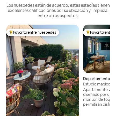
Los huéspedes están de acuerdo: estas estadías tienen
excelentes calificaciones por su ubicación y limpieza,
entre otros aspectos.
Favorito entre huéspedes
Favorito entre
Favorito entre los huéspedes más destacados
Favorito entre l
Departamento en 
to
Estudio mágico / C
al río
Apartamento ver
diseñado por un a
montón de toques
permitirán disfrut
lugar. Situado en 
antiguo, en la fam