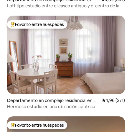
entro de la ciudad
Loft tipo estudio entre el casco antiguo y el centro de la
ciudad
Favorito entre huéspedes
Favorito entre los huéspedes más destacados
Departamento en complejo residencial en Ce
Calificación p
4,96 (271)
ntro de la ciudad
Hermoso estudio en una ubicación céntrica
Favorito entre huéspedes
Favorito entre los huéspedes más destacados