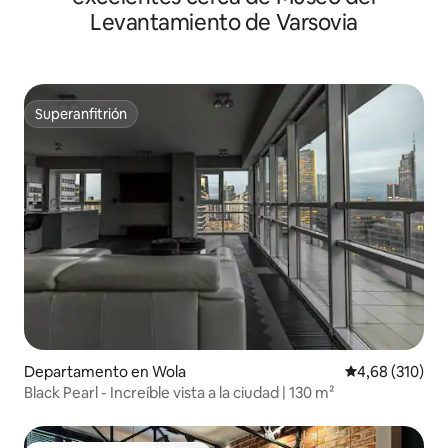
Levantamiento de Varsovia
Superanfitrión
Superanfitrión
Departamento en Wola
Calificación pr
4,68 (310)
Black Pearl - Increíble vista a la ciudad | 130 m²