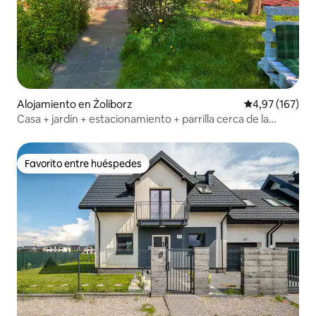
Alojamiento en Żoliborz
Calificación p
4,97 (167)
Casa + jardín + estacionamiento + parrilla cerca de la
estación de metro Marymont
Favorito entre huéspedes
Favorito entre huéspedes