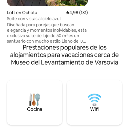
profesor» con vistas
es muy acogedor y t
Loft en Ochota
Calificación promedio: 4,98 de 5
4,98 (131)
es un antiguo gran
Suite con vistas al cielo azul
calle Brzozowa su
Diseñada para parejas que buscan
está en el primer pi
elegancia y momentos inolvidables, esta
inferior (cuarto pi
exclusiva suite de lujo de 50 m² es un
disfrutarás de algo d
santuario con mucho estilo.Lleno de luz
registro de entra
Prestaciones populares de los
natural, el elegante interior se abre a una
permite flexibilida
terraza privada con impresionantes
disponible.
alojamientos para vacaciones cerca de
vistas al cielo azul, perfecta para
Museo del Levantamiento de Varsovia
relajarse desde el amanecer hasta el
atardecer.La suite de planta abierta
cuenta con una elegante sala de estar
con un sofá cama de estilo vintage, una
cocina totalmente equipada y una
romántica cama con dosel de cuatro
postes.Cada detalle está diseñado para
combinar comodidad, elegancia y una
estancia inolvidable.
Cocina
Wifi