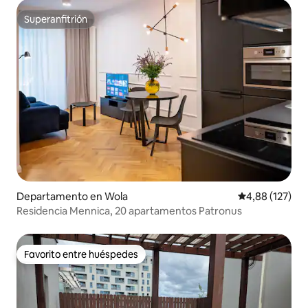
Superanfitrión
Superanfitrión
Departamento en Wola
Calificación p
4,88 (127)
Residencia Mennica, 20 apartamentos Patronus
Favorito entre huéspedes
Favorito entre huéspedes