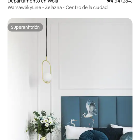
Departamento en Wola
Calificación pr
4,94 (284)
WarsawSkyLine - Zelazna - Centro de la ciudad
Superanfitrión
Superanfitrión