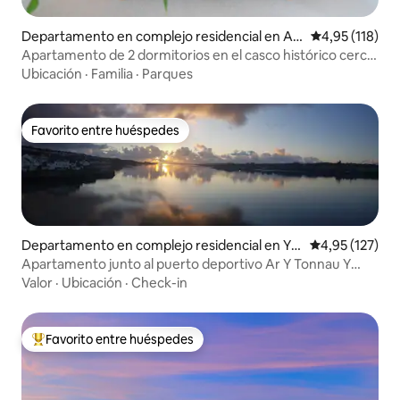
Departamento en complejo residencial en Ab
Calificación p
4,95 (118)
erystwyth
Apartamento de 2 dormitorios en el casco histórico cerca
de las playas
Ubicación
·
Familia
·
Parques
Favorito entre huéspedes
Favorito entre huéspedes
Departamento en complejo residencial en Y F
Calificación p
4,95 (127)
elinheli
Apartamento junto al puerto deportivo Ar Y Tonnau Y
Felinheli
Valor
·
Ubicación
·
Check-in
Favorito entre huéspedes
Favorito entre los huéspedes más destacados