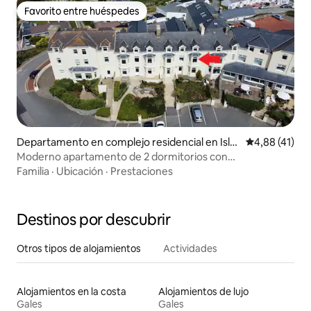
Favorito entre huéspedes
Favorito entre huéspedes
Departamento en complejo residencial en Isle
Calificación 
4,88 (41)
of Anglesey
Moderno apartamento de 2 dormitorios con
impresionantes vistas al mar.
Familia
·
Ubicación
·
Prestaciones
Destinos por descubrir
Otros tipos de alojamientos
Actividades
Alojamientos en la costa
Alojamientos de lujo
Gales
Gales