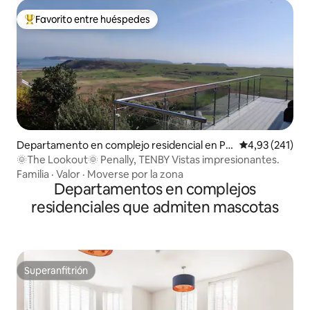
Favorito entre huéspedes
Favorito entre los huéspedes más destacados
Departamento en complejo residencial en Pe
Calificación p
4,93 (241)
nally
🌞The Lookout🌞 Penally, TENBY Vistas impresionantes.
Familia
·
Valor
·
Moverse por la zona
Departamentos en complejos
residenciales que admiten mascotas
Superanfitrión
Superanfitrión