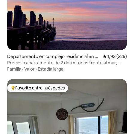
Departamento en complejo residencial en A
Calificación pr
4,93 (226)
berystwyth
Precioso apartamento de 2 dormitorios frente al mar,
Aberystwyth
Familia
·
Valor
·
Estadía larga
Favorito entre huéspedes
Favorito entre los huéspedes más destacados