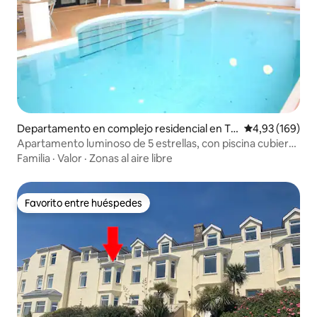
Departamento en complejo residencial en Te
Calificación pr
4,93 (169)
nby
Apartamento luminoso de 5 estrellas, con piscina cubierta
climatizada.
Familia
·
Valor
·
Zonas al aire libre
Favorito entre huéspedes
Favorito entre huéspedes