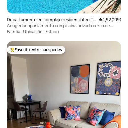
Departamento en complejo residencial en Te
Calificación p
4,92 (219)
nby
Acogedor apartamento con piscina privada cerca de
Tenby
Familia
·
Ubicación
·
Estado
Favorito entre huéspedes
Favorito entre los huéspedes más destacados