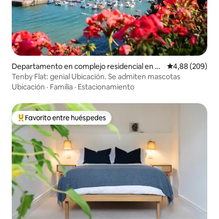
Departamento en complejo residencial en Te
Calificación pr
4,88 (209)
nby
Tenby Flat: genial Ubicación. Se admiten mascotas
Ubicación
·
Familia
·
Estacionamiento
Favorito entre huéspedes
Favorito entre los huéspedes más destacados