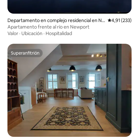
Departamento en complejo residencial en Ne
Calificación p
4,91 (233)
wport
Apartamento frente al río en Newport
Valor
·
Ubicación
·
Hospitalidad
Superanfitrión
Superanfitrión