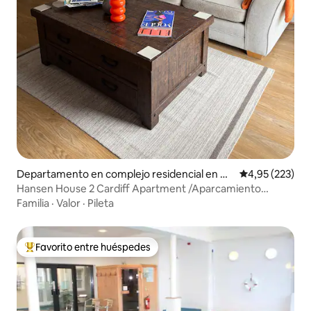
Departamento en complejo residencial en Gr
Calificación pr
4,95 (223)
angetown
Hansen House 2 Cardiff Apartment /Aparcamiento
gratuito
Familia
·
Valor
·
Pileta
Favorito entre huéspedes
Favorito entre los huéspedes más destacados