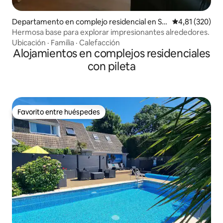
Departamento en complejo residencial en Sh
Calificación p
4,81 (320)
ropshire
Hermosa base para explorar impresionantes alrededores.
Ubicación
·
Familia
·
Calefacción
Alojamientos en complejos residenciales
con pileta
Favorito entre huéspedes
Favorito entre huéspedes