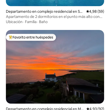
Departamento en complejo residencial en Sau
Calificación p
4,98 (59)
ndersfoot
Apartamento de 2 dormitorios en el punto más alto con
vistas al mar y piscina
Ubicación
·
Familia
·
Baño
Favorito entre huéspedes
Favorito entre los huéspedes más destacados
Departamento en complejo residencial en Mo
Calificación p
4,93 (92)