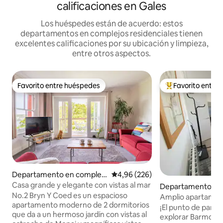
calificaciones en Gales
Los huéspedes están de acuerdo: estos
departamentos en complejos residenciales tienen
excelentes calificaciones por su ubicación y limpieza,
entre otros aspectos.
Favorito entre huéspedes
Favorito entre
Favorito entre huéspedes
Favorito entre l
Departamento en complejo
Calificación promedio: 4,96 de 5
4,96 (226)
residencial en Bangor
Casa grande y elegante con vistas al mar
Departamento en
No.2 Bryn Y Coed es un espacioso
residencial en G
Amplio apartament
apartamento moderno de 2 dormitorios
con vistas al mar
¡El punto de parti
que da a un hermoso jardín con vistas al
explorar Barmouth