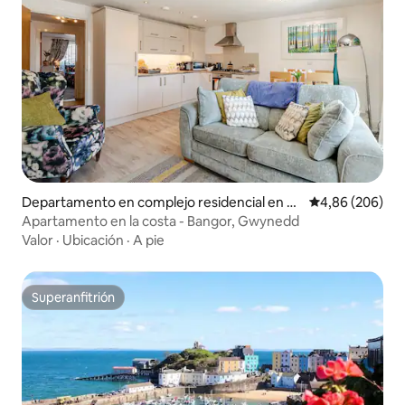
Departamento en complejo residencial en Ba
Calificación pr
4,86 (206)
ngor
Apartamento en la costa - Bangor, Gwynedd
Valor
·
Ubicación
·
A pie
Superanfitrión
Superanfitrión