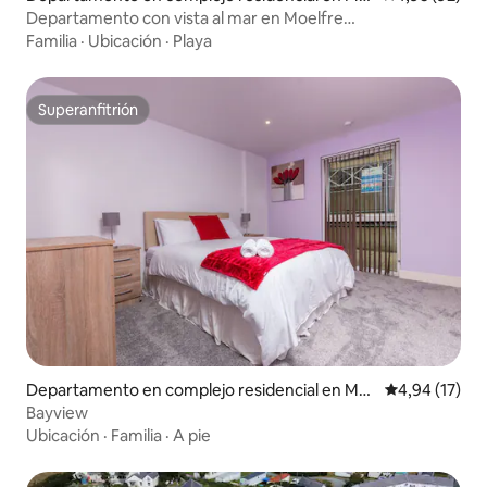
elfre
Departamento con vista al mar en Moelfre
Heligog@Deanfield
Familia
·
Ubicación
·
Playa
Superanfitrión
Superanfitrión
Departamento en complejo residencial en Mar
Calificación 
4,94 (17)
itime Quarter
Bayview
Ubicación
·
Familia
·
A pie