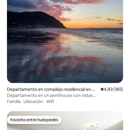
Departamento en complejo residencial en Co
Calificación p
4,93 (165)
nwy Principal Area
Departamento en un penthouse con vistas
impresionantes a la costa y al mar
Familia
·
Ubicación
·
Wifi
Favorito entre huéspedes
Favorito entre huéspedes