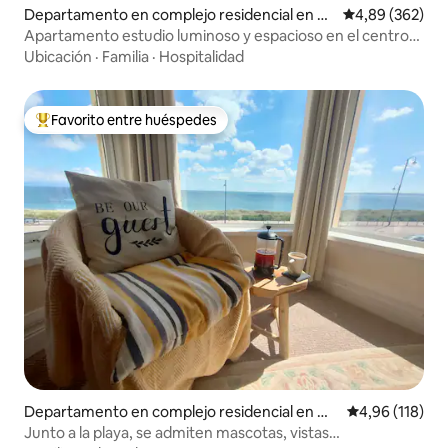
Departamento en complejo residencial en C
Calificación pr
4,89 (362)
armarthenshire
Apartamento estudio luminoso y espacioso en el centro
de la ciudad de Carmarthen - Ty Caer.
Ubicación
·
Familia
·
Hospitalidad
Favorito entre huéspedes
Favorito entre los huéspedes más destacados
Departamento en complejo residencial en G
Calificación p
4,96 (118)
wynedd
Junto a la playa, se admiten mascotas, vistas