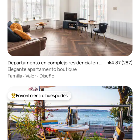
Departamento en complejo residencial en C
Calificación pr
4,87 (287)
olwyn Bay
Elegante apartamento boutique
Familia
·
Valor
·
Diseño
Favorito entre huéspedes
Favorito entre los huéspedes más destacados