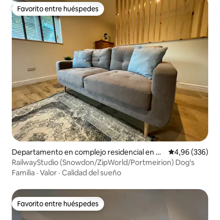
Favorito entre huéspedes
Favorito entre huéspedes
Departamento en complejo residencial en Pe
Calificación pr
4,96 (336)
nrhyndeudraeth
RailwayStudio (Snowdon/ZipWorld/Portmeirion) Dog's
Familia
·
Valor
·
Calidad del sueño
Favorito entre huéspedes
Favorito entre huéspedes