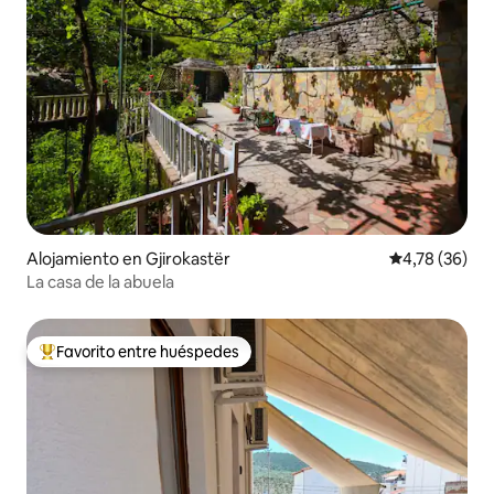
Alojamiento en Gjirokastër
Calificación 
4,78 (36)
La casa de la abuela
Favorito entre huéspedes
Favorito entre los huéspedes más destacados