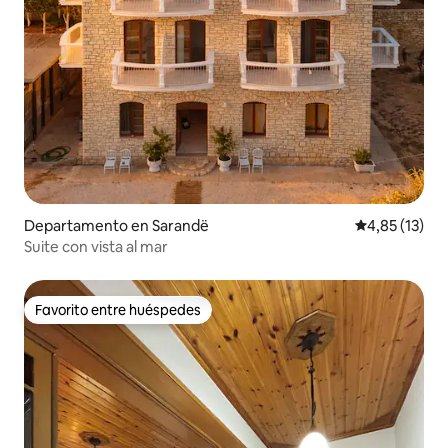
Departamento en Sarandë
Calificación 
4,85 (13)
Suite con vista al mar
Favorito entre huéspedes
Favorito entre huéspedes