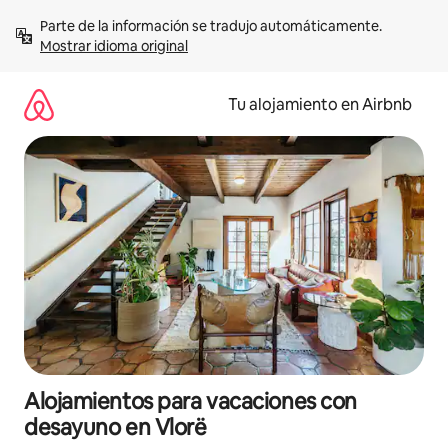
Ir
Parte de la información se tradujo automáticamente. 
al
Mostrar idioma original
contenido
Tu alojamiento en Airbnb
Alojamientos para vacaciones con
desayuno en Vlorë