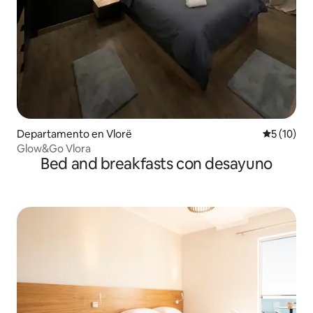
Departamento en Vlorë
Calificaci
5 (10)
Glow&Go Vlora
Bed and breakfasts con desayuno