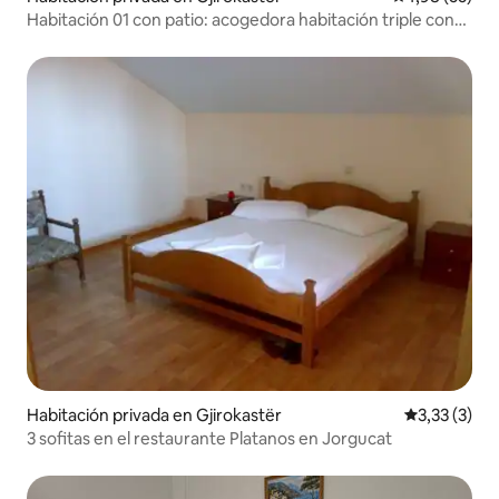
Habitación 01 con patio: acogedora habitación triple con
vistas al castillo
Habitación privada en Gjirokastër
Calificación
3,33 (3)
3 sofitas en el restaurante Platanos en Jorgucat