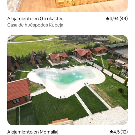
Alojamiento en Gjirokastër
Calificación p
4,94 (49)
Casa de huéspedes Kubeja
Alojamiento en Memaliaj
Calificación
4,5 (12)