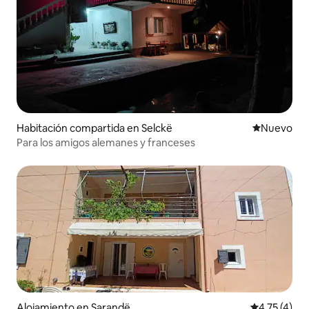
Habitación compartida en Selckë
Lugar nuevo
Nuevo
Para los amigos alemanes y franceses
Alojamiento en Sarandë
Calificación
4,75 (4)