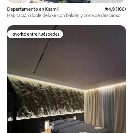
Departamento en Ksamil
Calificación 
4,9 (106)
Habitación doble deluxe con balcón y zona de descanso
Favorito entre huéspedes
Favorito entre huéspedes