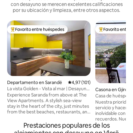
con desayuno se merecen excelentes calificaciones
por su ubicación y limpieza, entre otros aspectos.
Favorito entre huéspedes
Favorito entre
Favorito entre los huéspedes más destacados
Favorito entre l
Departamento en Sarandë
Calificación promedio: 4,97 de 5
4,97 (101)
La vista Golden - Vista al mar | Desayuno
Casona en Gjiroka
| Estacionamiento gratuito
Experience Saranda from above at The
Casa de huéspedes
View Apartments. A stylish sea-view
Nuestra prioridad 
stay in the heart of the city, just minutes
servicio y hacer q
from the best beaches, restaurants, and
inolvidable con m
nightlife, while offering a peaceful
recuerdos. Nuestr
escape with breathtaking views from
Prestaciones populares de los
encuentra frente al
your private balcony. ☞ FREE private
Gjirokastra y desd