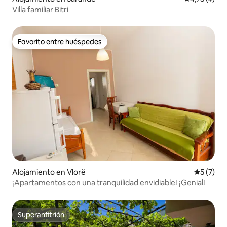
Villa familiar Bitri
Favorito entre huéspedes
Favorito entre huéspedes
Alojamiento en Vlorë
Calificac
5 (7)
¡Apartamentos con una tranquilidad envidiable! ¡Genial!
Superanfitrión
Superanfitrión