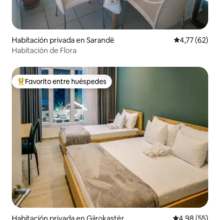
Habitación privada en Sarandë
Calificación 
4,77 (62)
Habitación de Flora
Favorito entre huéspedes
Favorito entre los huéspedes más destacados
Habitación privada en Gjirokastër
Calificación p
4,98 (55)