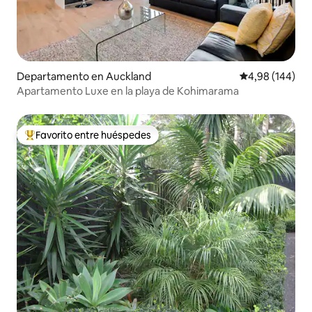
Departamento en Auckland
Calificación pr
4,98 (144)
Apartamento Luxe en la playa de Kohimarama
Favorito entre huéspedes
Favorito entre los huéspedes más destacados