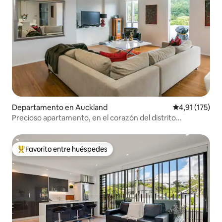
Departamento en Auckland
Calificación p
4,91 (175)
Precioso apartamento, en el corazón del distrito
financiero de Auckland
Favorito entre huéspedes
Favorito entre los huéspedes más destacados