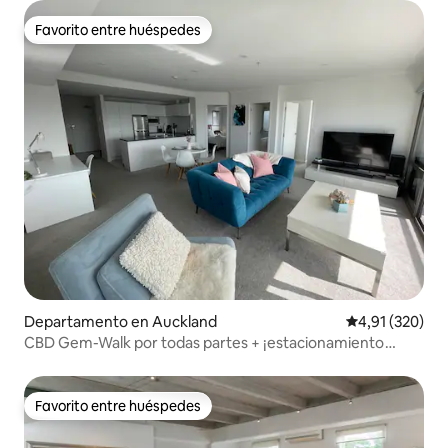
Favorito entre huéspedes
Favorito entre huéspedes
Departamento en Auckland
Calificación p
4,91 (320)
CBD Gem-Walk por todas partes + ¡estacionamiento
gratuito!
Favorito entre huéspedes
Favorito entre huéspedes