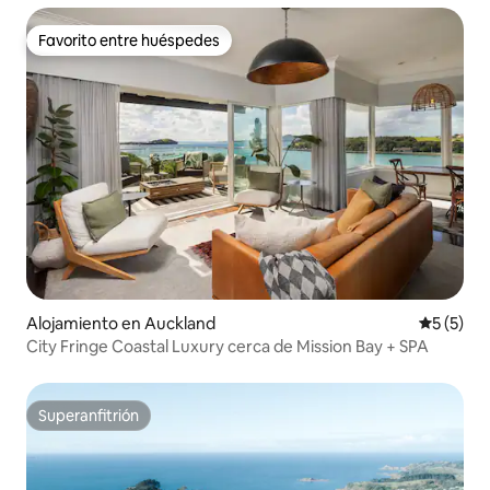
Favorito entre huéspedes
Favorito entre huéspedes
Alojamiento en Auckland
Calificac
5 (5)
City Fringe Coastal Luxury cerca de Mission Bay + SPA
Superanfitrión
Superanfitrión