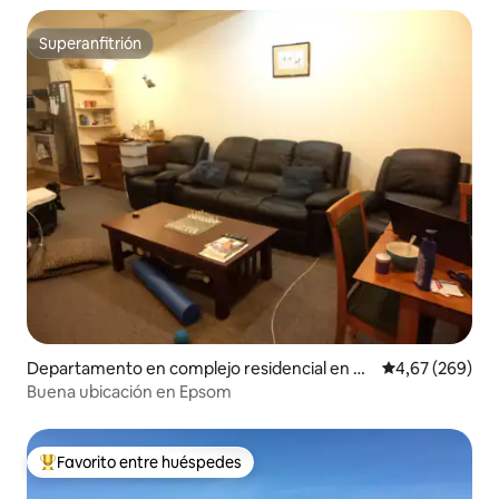
Superanfitrión
Superanfitrión
Departamento en complejo residencial en A
Calificación pr
4,67 (269)
uckland
Buena ubicación en Epsom
Favorito entre huéspedes
Favorito entre los huéspedes más destacados