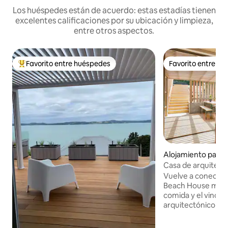
Los huéspedes están de acuerdo: estas estadías tienen
excelentes calificaciones por su ubicación y limpieza,
entre otros aspectos.
Favorito entre huéspedes
Favorito entre h
Favorito entre los huéspedes más destacados
Favorito entre h
Alojamiento para 
s en Waiheke Isla
Casa de arquitect
diseño de mediado
Vuelve a conectar
Beach House mient
comida y el vino e
arquitectónico en 
diseñada por Str
Architects. Bomba