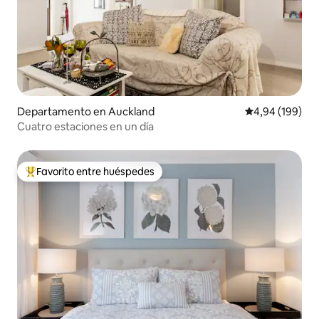
Departamento en Auckland
Calificación pr
4,94 (199)
Cuatro estaciones en un día
Favorito entre huéspedes
Favorito entre los huéspedes más destacados