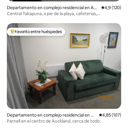
Departamento en complejo residencial en Auc
Calificación 
4,9 (120)
kland
Central Takapuna, a pie de la playa, cafeterías,
restaurantes
Favorito entre huéspedes
Favorito entre los huéspedes más destacados
Departamento en complejo residencial en Au
Calificación p
4,85 (107)
ckland
Parnell en el centro de Auckland, cerca de todo.