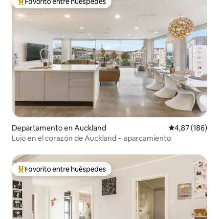
Favorito entre huéspedes
Favorito entre los huéspedes más destacados
Departamento en Auckland
Calificación pr
4,87 (186)
Lujo en el corazón de Auckland + aparcamiento
Favorito entre huéspedes
Favorito entre los huéspedes más destacados