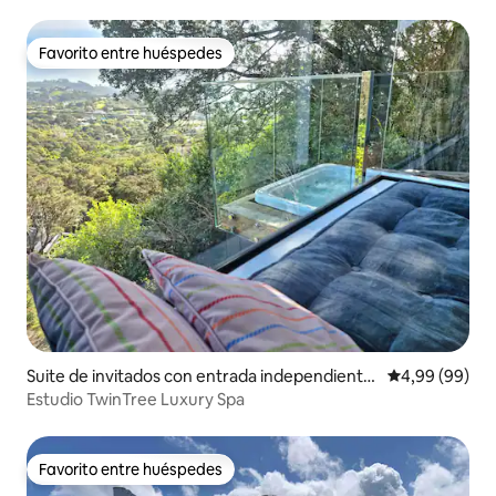
Favorito entre huéspedes
Favorito entre huéspedes
Suite de invitados con entrada independiente
Calificación p
4,99 (99)
en Waiheke Island
Estudio TwinTree Luxury Spa
Favorito entre huéspedes
Favorito entre huéspedes