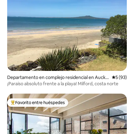
Departamento en complejo residencial en Auckla
Calificaci
5 (93)
nd
¡Paraíso absoluto frente a la playa! Milford, costa norte
Favorito entre huéspedes
Favorito entre los huéspedes más destacados