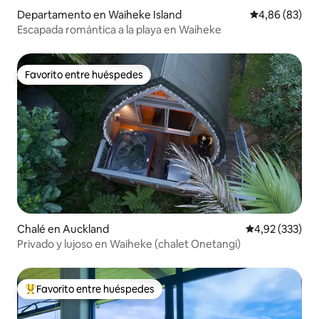
Departamento en Waiheke Island
Calificación p
4,86 (83)
Escapada romántica a la playa en Waiheke
Favorito entre huéspedes
Favorito entre huéspedes
Chalé en Auckland
Calificación pr
4,92 (333)
Privado y lujoso en Waiheke (chalet Onetangi)
Favorito entre huéspedes
Favorito entre los huéspedes más destacados