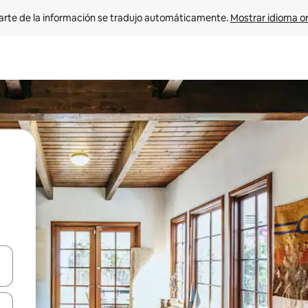
arte de la información se tradujo automáticamente. 
Mostrar idioma or
on las teclas de flecha hacia arriba y hacia abajo o explorá deslizando