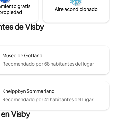
nibles.
dormitorio más pequeño que comparte
amiento gratis
 para no
el inodoro y la ducha. Lavadora y
Aire acondicionado
n
 propiedad
secadora propias. Los alquileres de
ienda
invierno se pueden buscar en otro
anuncio.
ntes de Visby
Museo de Gotland
Recomendado por 68 habitantes del lugar
Kneippbyn Sommarland
Recomendado por 41 habitantes del lugar
 en Visby