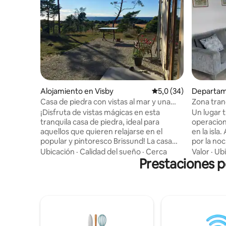
Alojamiento en Visby
Calificación promedio
5,0 (34)
Departam
by
Casa de piedra con vistas al mar y una
Zona tranq
puesta de sol mágica
¡Disfruta de vistas mágicas en esta
Un lugar 
tranquila casa de piedra, ideal para
operacion
aquellos que quieren relajarse en el
en la isla
popular y pintoresco Brissund! La casa
por la no
tiene 45 metros cuadrados de espacio
patio. El 
Ubicación
·
Calidad del sueño
·
Cerca
Valor
·
Ubi
habitable, está equipada para que los
Prestaciones p
el auto p
huéspedes puedan prepararse sus
ya que los
propias comidas y ofrece comodidad
Visby está
durante todo el año gracias a los circuitos
de cama es
de calefacción en el piso de hormigón.
y las toal
Bonito patio con zona de comedor,
las sában
barbacoa, tumbonas y camas para tomar
departamen