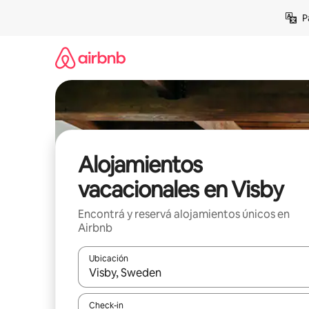
Ir
P
al
contenido
Alojamientos
vacacionales en Visby
Encontrá y reservá alojamientos únicos en
Airbnb
Ubicación
Cuando los resultados estén disponibles, navegá c
Check-in