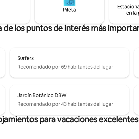
ño. La limpieza no está
Plancha y secador de pelo dispo
Estacion
pero se puede contratar. Si son
Wifi gratuito. El alojamiento es
Pileta
s, por favor pregunten
fumadores. Paneles solares co
en la
electricidad limpia para una viv
sostenible.
a de los puntos de interés más importa
Surfers
Recomendado por 69 habitantes del lugar
Jardín Botánico DBW
Recomendado por 43 habitantes del lugar
ojamientos para vacaciones excelentes