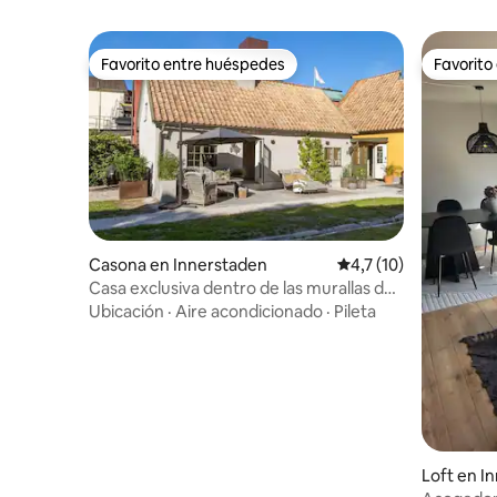
Favorito entre huéspedes
Favorito
Favorito entre huéspedes
Favorito
Casona en Innerstaden
Calificación promedio
4,7 (10)
Casa exclusiva dentro de las murallas de
la ciudad de Visby
Ubicación
·
Aire acondicionado
·
Pileta
Loft en I