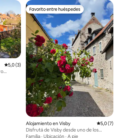
Favorito entre huéspedes
Favorito entre huéspedes
Calificación promedio: 5,0 de 5. 3 evaluaciones
5,0 (3)
ro
iones
Alojamiento en Visby
Calificación promed
5,0 (7)
Disfrutá de Visby desde uno de los
callejones más bonitos de la ciudad.
Familia
·
Ubicación
·
A pie