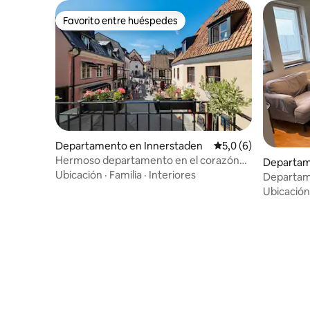
Favorito entre huéspedes
Favorito entre huéspedes
Departamento en Innerstaden
Calificación promedi
5,0 (6)
Hermoso departamento en el corazón
Departam
de Visby
Ubicación
·
Familia
·
Interiores
Departam
dormitori
Ubicación