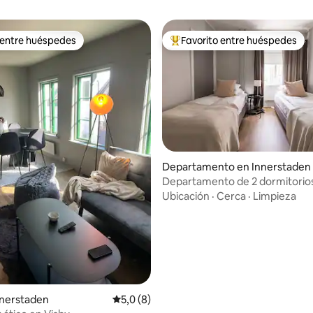
 entre huéspedes
Favorito entre huéspedes
 entre huéspedes
Favorito entre los huéspedes 
: 4,7 de 5. 10 evaluaciones
Departamento en Innerstaden
Departamento de 2 dormitorio
recientemente renovado en la 
Ubicación
·
Cerca
·
Limpieza
Visby
nnerstaden
Calificación promedio: 5,0 de 5. 8 evaluac
5,0 (8)