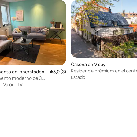
o: 5,0 de 5. 6 evaluaciones
Casona en Visby
Residencia prémium en el cent
ento en Innerstaden
Calificación promedio: 5,0 de 5. 3 evaluac
5,0 (3)
histórico de la ciudad
Estado
ento moderno de 3
os con patio
·
Valor
·
TV