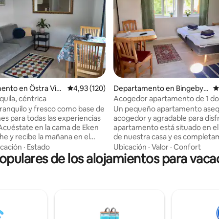
: 5,0 de 5. 34 evaluaciones
ento en Östra Vis
Calificación promedio: 4,93 de 5. 120 evaluac
4,93 (120)
Departamento en Bingeby-
C
Österby
uila, céntrica
Acogedor apartamento de 1 do
con cocina, en el centro de Vis
tranquilo y fresco como base de
Un pequeño apartamento asequ
es para todas las experiencias
acogedor y agradable para disfrut
. Acuéstate en la cama de Eken
apartamento está situado en e
che y recibe la mañana en el
de nuestra casa y es complet
estacionamiento está incluido y
independiente, con entrada pro
cación
·
Estado
Ubicación
·
Valor
·
Confort
opulares de los alojamientos para vaca
uede permanecer estacionado,
cocina y aseo/ducha. Está amu
 placeres y las experiencias de
con dos camas, zona de comed
n a poca distancia a pie. La ropa
de pared. La cocina está equip
tá incluida. Las toallas de baño
fogones/horno, nevera/congel
las están incluidas. Quiero que
microondas, cafetera, hervidor
as de baño se queden en el
otros electrodomésticos neces
to y vas a la playa a traer tu
el hogar. Ropa de cama y toallas