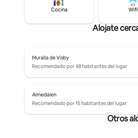
el sol. A 5 km del aeropuerto y del campo
propia toalla de ba
de golf, a 3 km de la panadería Själsö, a
incluida, 
Cocina
Wifi
300 metros del popular
más de do
Krusmyntagården con restaurante,
primero.
tienda y conciertos con grandes artistas,
Alojate cerc
a 200 metros de la playa de arena y de la
zona de baño pública.
Muralla de Visby
Recomendado por 48 habitantes del lugar
Almedalen
Recomendado por 15 habitantes del lugar
Otros al